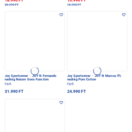
18.990 FT
10.990 FT
36.990 FT
16.990 FT
Joy Sportswear
·
JOY N Fernando
Joy Sportswear
·
JOY N Marcus ffi.
nadrág Nature Goes Function
nadrág Pure Cotton
Férfi
Férfi
31.990 FT
24.990 FT