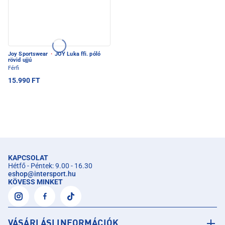
Joy Sportswear
·
JOY Luka ffi. póló
rövid ujjú
Férfi
15.990 FT
KAPCSOLAT
Hétfő - Péntek: 9.00 - 16.30
eshop
@
intersport.hu
KÖVESS MINKET
VÁSÁRLÁSI INFORMÁCIÓK