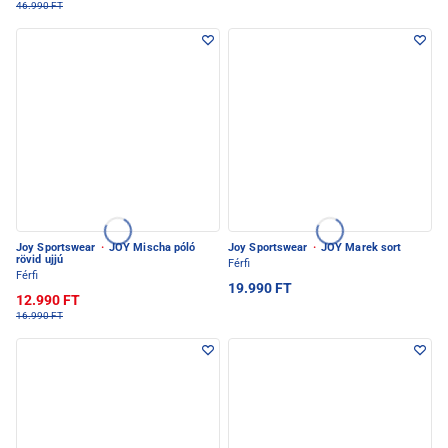
46.990 FT
Joy Sportswear
·
JOY Mischa póló
Joy Sportswear
·
JOY Marek sort
rövid ujjú
Férfi
Férfi
19.990 FT
12.990 FT
16.990 FT