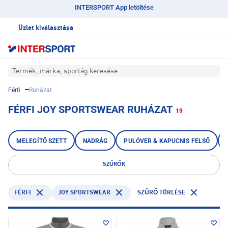
INTERSPORT App letöltése
Üzlet kiválasztása
Termék, márka, sportág keresése
Férfi
Ruházat
FÉRFI JOY SPORTSWEAR RUHÁZAT
19
MELEGÍTŐ SZETT
NADRÁG
PULÓVER & KAPUCNIS FELSŐ
SZŰRŐK
FÉRFI
JOY SPORTSWEAR
SZŰRŐ TÖRLÉSE