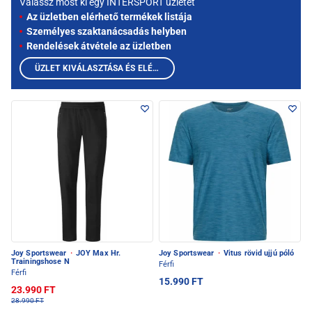
Válassz most ki egy INTERSPORT üzletet
Az üzletben elérhető termékek listája
Személyes szaktanácsadás helyben
Rendelések átvétele az üzletben
ÜZLET KIVÁLASZTÁSA ÉS ELÉRHETŐ TERMÉKEK MEGTEKINTÉSE
Joy Sportswear
·
JOY Max Hr.
Joy Sportswear
·
Vitus rövid ujjú póló
Trainingshose N
Férfi
Férfi
15.990 FT
23.990 FT
28.990 FT