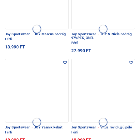
Joy Sportswear
·
JOY Marcus nadrág
Joy Sportswear
·
JOY N Niels nadrág
97%PES, 3%EL
Férfi
Férfi
13.990 FT
27.990 FT
Joy Sportswear
·
JOY Yannik kabát
Joy Sportswear
·
Vitus rövid ujjú póló
Férfi
Férfi