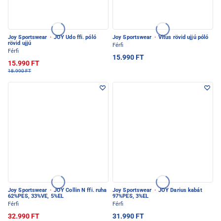
Joy Sportswear
·
JOY Udo ffi. póló
Joy Sportswear
·
Vitus rövid ujjú póló
rövid ujjú
Férfi
Férfi
15.990 FT
15.990 FT
18.990 FT
Joy Sportswear
·
JOY Collin N ffi. ruha
Joy Sportswear
·
JOY Darius kabát
62%PES, 33%VE, 5%EL
97%PES, 3%EL
Férfi
Férfi
32.990 FT
31.990 FT