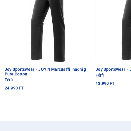
Joy Sportswear
·
JOY N Marcus ffi. nadrág
Joy Sportswear
·
J
Pure Cotton
Férfi
Férfi
13.990 FT
24.990 FT