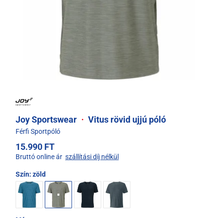
Joy Sportswear
·
Vitus rövid ujjú póló
Férfi Sportpóló
15.990 FT
Bruttó online ár
szállítási díj nélkül
Szín:
zöld