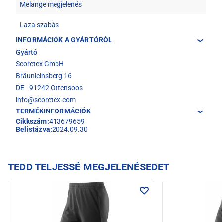
Melange megjelenés
Laza szabás
INFORMÁCIÓK A GYÁRTÓRÓL
Gyártó
Scoretex GmbH
Bräunleinsberg 16
DE - 91242 Ottensoos
info@scoretex.com
TERMÉKINFORMÁCIÓK
Cikkszám:
413679659
Belistázva:
2024.09.30
TEDD TELJESSÉ MEGJELENÉSEDET