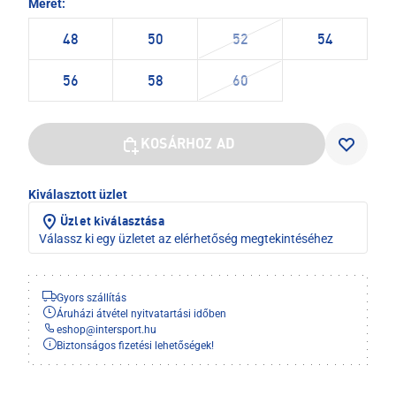
Méret:
48
50
52
54
56
58
60
KOSÁRHOZ AD
Kiválasztott üzlet
Üzlet kiválasztása
Válassz ki egy üzletet az elérhetőség megtekintéséhez
Gyors szállítás
Áruházi átvétel nyitvatartási időben
eshop
@
intersport.hu
Biztonságos fizetési lehetőségek!