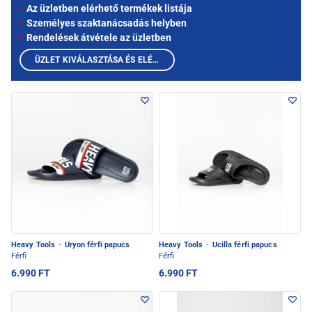
Az üzletben elérhető termékek listája
Személyes szaktanácsadás helyben
Rendelések átvétele az üzletben
ÜZLET KIVÁLASZTÁSA ÉS ELÉRHETŐ TERMÉKEK MEGTEKINTÉSE
Heavy Tools
·
Uryon férfi papucs
Heavy Tools
·
Ucilla férfi papucs
Férfi
Férfi
6.990 FT
6.990 FT