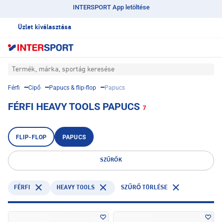
INTERSPORT App letöltése
Üzlet kiválasztása
Termék, márka, sportág keresése
Férfi
Cipő
Papucs & flip-flop
Papucs
FÉRFI HEAVY TOOLS PAPUCS
7
FLIP-FLOP
PAPUCS
SZŰRŐK
FÉRFI
HEAVY TOOLS
SZŰRŐ TÖRLÉSE