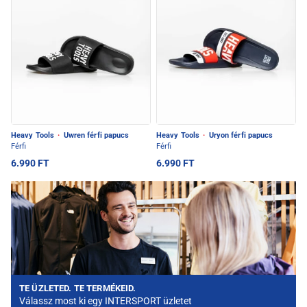
Heavy Tools
·
Uwren férfi papucs
Heavy Tools
·
Uryon férfi papucs
Férfi
Férfi
6.990 FT
6.990 FT
TE ÜZLETED. TE TERMÉKEID.
Válassz most ki egy INTERSPORT üzletet