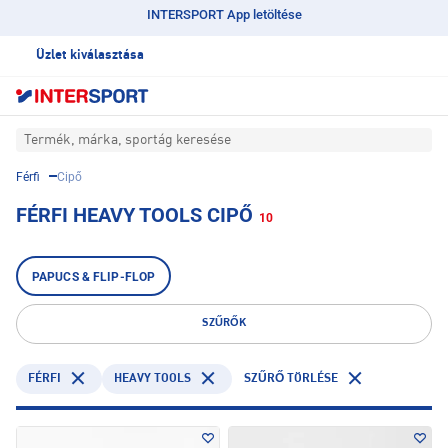
INTERSPORT App letöltése
Üzlet kiválasztása
Termék, márka, sportág keresése
Férfi
Cipő
FÉRFI HEAVY TOOLS CIPŐ
10
PAPUCS & FLIP-FLOP
SZŰRŐK
FÉRFI
HEAVY TOOLS
SZŰRŐ TÖRLÉSE