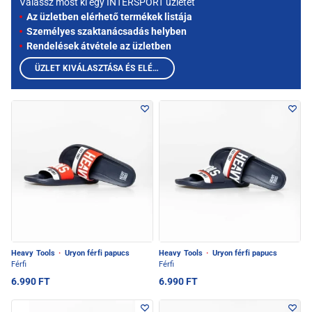
Válassz most ki egy INTERSPORT üzletet
Az üzletben elérhető termékek listája
Személyes szaktanácsadás helyben
Rendelések átvétele az üzletben
ÜZLET KIVÁLASZTÁSA ÉS ELÉRHETŐ TERMÉKEK MEGTEKINTÉSE
Heavy Tools
·
Uryon férfi papucs
Heavy Tools
·
Uryon férfi papucs
Férfi
Férfi
6.990 FT
6.990 FT