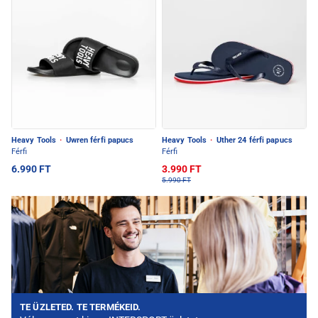
Heavy Tools
·
Uwren férfi papucs
Heavy Tools
·
Uther 24 férfi papucs
Férfi
Férfi
6.990 FT
3.990 FT
5.990 FT
TE ÜZLETED. TE TERMÉKEID.