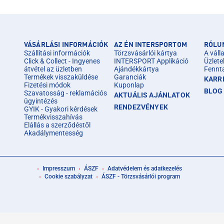
VÁSÁRLÁSI INFORMÁCIÓK
AZ ÉN INTERSPORTOM
RÓLU
Szállítási információk
Törzsvásárlói kártya
A válla
Click & Collect - Ingyenes
INTERSPORT Applikáció
Üzlete
átvétel az üzletben
Ajándékkártya
Fennt
Termékek visszaküldése
Garanciák
KARR
Fizetési módok
Kuponlap
BLOG
Szavatosság - reklamációs
AKTUÁLIS AJÁNLATOK
ügyintézés
RENDEZVÉNYEK
GYIK - Gyakori kérdések
Termékvisszahívás
Elállás a szerződéstől
Akadálymentesség
Impresszum
ÁSZF
Adatvédelem és adatkezelés
Cookie szabályzat
ÁSZF - Törzsvásárlói program