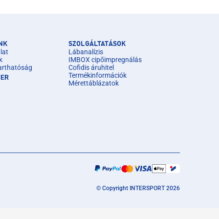
NK
SZOLGÁLTATÁSOK
lat
Lábanalízis
k
IMBOX cipőimpregnálás
arthatóság
Cofidis áruhitel
Termékinformációk
IER
Mérettáblázatok
© Copyright INTERSPORT 2026