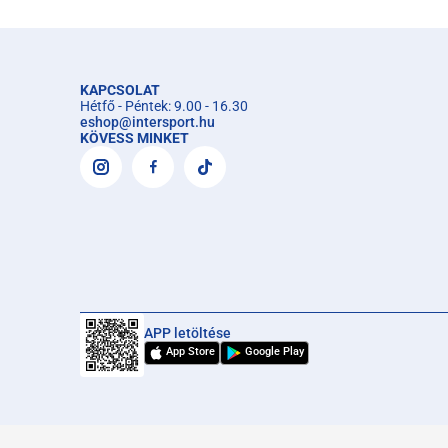
KAPCSOLAT
Hétfő - Péntek: 9.00 - 16.30
eshop
@
intersport.hu
KÖVESS MINKET
APP letöltése
App Store
Google Play