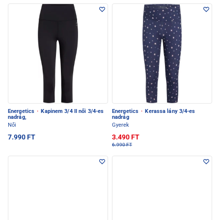
Energetics
·
Kapinem 3/4 II női 3/4-es
Energetics
·
Kerassa lány 3/4-es
nadrág,
nadrág
Női
Gyerek
7.990 FT
3.490 FT
6.990 FT