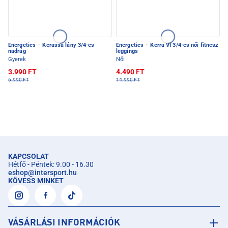
Energetics
·
Kerassa lány 3/4-es
Energetics
·
Kerra VI 3/4-es női fitnesz
nadrág
leggings
Gyerek
Női
3.990 FT
4.490 FT
6.990 FT
14.990 FT
KAPCSOLAT
Hétfő - Péntek: 9.00 - 16.30
eshop
@
intersport.hu
KÖVESS MINKET
VÁSÁRLÁSI INFORMÁCIÓK