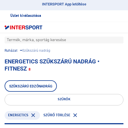
INTERSPORT App letöltése
Üzlet kiválasztása
Termék, márka, sportág keresése
Ruházat
Szűkszárú nadrág
ENERGETICS SZŰKSZÁRÚ NADRÁG •
FITNESZ
8
SZŰKSZÁRÚ EDZŐNADRÁG
SZŰRŐK
ENERGETICS
SZŰRŐ TÖRLÉSE