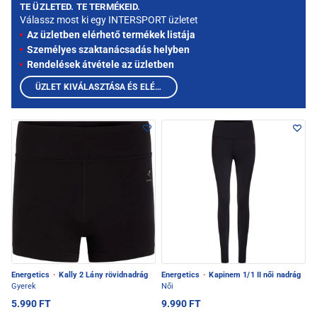
TE ÜZLETED. TE TERMÉKEID.
Válassz most ki egy INTERSPORT üzletet
Az üzletben elérhető termékek listája
Személyes szaktanácsadás helyben
Rendelések átvétele az üzletben
ÜZLET KIVÁLASZTÁSA ÉS ELÉRHETŐ TERMÉKEK MEGTEKINTÉSE
Energetics
·
Kally 2 Lány rövidnadrág
Energetics
·
Kapinem 1/1 II női nadrág
Gyerek
Női
5.990 FT
9.990 FT