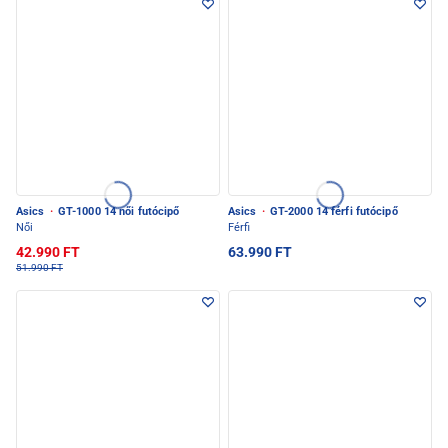
Asics
·
GT-1000 14 női futócipő
Asics
·
GT-2000 14 férfi futócipő
Női
Férfi
42.990 FT
63.990 FT
51.990 FT