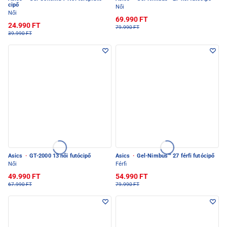
cipő
Női
Női
69.990 FT
24.990 FT
79.990 FT
39.990 FT
Asics
·
GT-2000 13 női futócipő
Asics
·
Gel-Nimbus™ 27 férfi futócipő
Női
Férfi
49.990 FT
54.990 FT
67.990 FT
79.990 FT