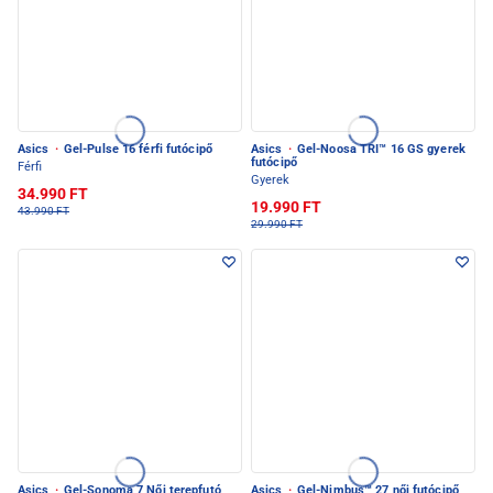
Asics
·
Gel-Pulse 16 férfi futócipő
Asics
·
Gel-Noosa TRI™ 16 GS gyerek
futócipő
Férfi
Gyerek
34.990 FT
19.990 FT
43.990 FT
29.990 FT
Asics
·
Gel-Sonoma 7 Női terepfutó
Asics
·
Gel-Nimbus™ 27 női futócipő