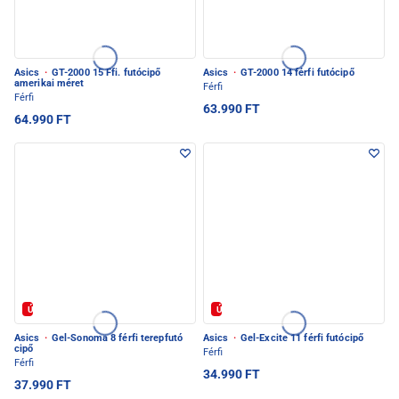
Asics
·
GT-2000 15 Ffi. futócipő
Asics
·
GT-2000 14 férfi futócipő
amerikai méret
Férfi
Férfi
63.990 FT
64.990 FT
Új
Új
Asics
·
Gel-Sonoma 8 férfi terepfutó
Asics
·
Gel-Excite 11 férfi futócipő
cipő
Férfi
Férfi
34.990 FT
37.990 FT