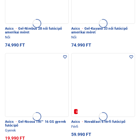
Asics
·
Gel-Nimbus 28 női futócipő
Asics
·
Gel-Kayano 33 női futócipő
amerikai méret
amerikai méret
Női
Női
74.990 FT
74.990 FT
Új
Asics
·
Gel-Noosa TRI™ 16 GS gyerek
Asics
·
Novablast 6 férfi futócipő
futócipő
Férfi
Gyerek
59.990 FT
19.990 FT