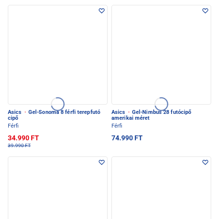
Asics
·
Gel-Sonoma 8 férfi terepfutó
Asics
·
Gel-Nimbus 28 futócipő
cipő
amerikai méret
Férfi
Férfi
34.990 FT
74.990 FT
39.990 FT