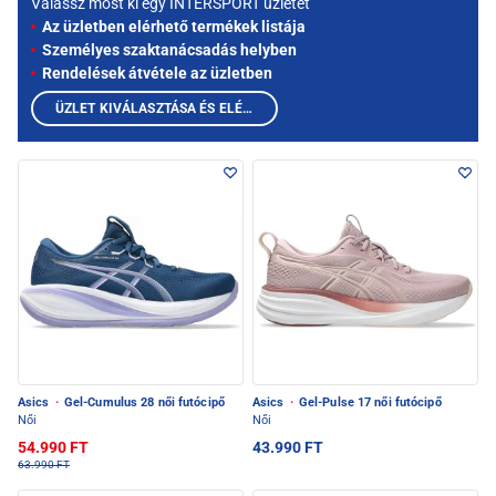
Válassz most ki egy INTERSPORT üzletet
Az üzletben elérhető termékek listája
Személyes szaktanácsadás helyben
Rendelések átvétele az üzletben
ÜZLET KIVÁLASZTÁSA ÉS ELÉRHETŐ TERMÉKEK MEGTEKINTÉSE
Asics
·
Gel-Cumulus 28 női futócipő
Asics
·
Gel-Pulse 17 női futócipő
Női
Női
54.990 FT
43.990 FT
63.990 FT