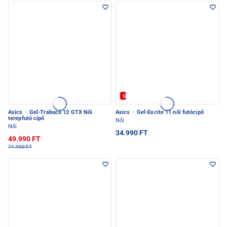
Új
Asics
·
Gel-Trabuco 12 GTX Női
Asics
·
Gel-Excite 11 női futócipő
terepfutó cipő
Női
Női
34.990 FT
49.990 FT
71.990 FT