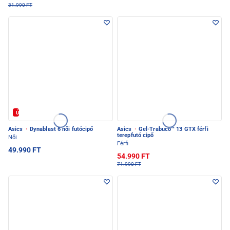
31.990 FT
Új
Asics
·
Dynablast 6 női futócipő
Asics
·
Gel-Trabuco™ 13 GTX férfi
terepfutó cipő
Női
Férfi
49.990 FT
54.990 FT
71.990 FT