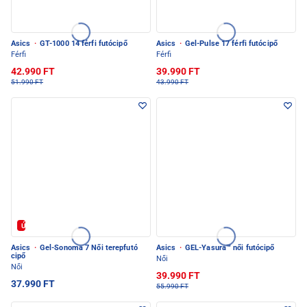
Asics
·
GT-1000 14 férfi futócipő
Asics
·
Gel-Pulse 17 férfi futócipő
Férfi
Férfi
42.990 FT
39.990 FT
51.990 FT
43.990 FT
Új
Asics
·
Gel-Sonoma 7 Női terepfutó
Asics
·
GEL-Yasura™ női futócipő
cipő
Női
Női
39.990 FT
37.990 FT
55.990 FT