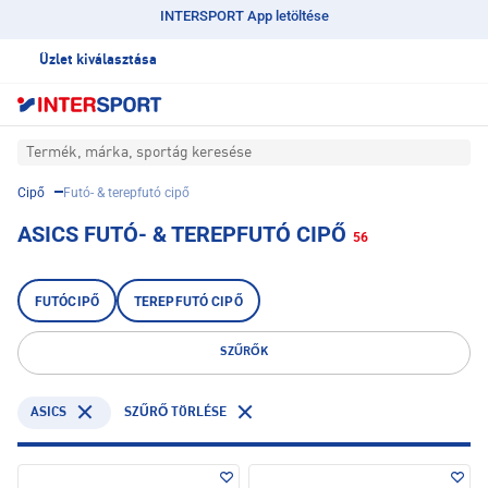
INTERSPORT App letöltése
Üzlet kiválasztása
Termék, márka, sportág keresése
Cipő
Futó- & terepfutó cipő
ASICS FUTÓ- & TEREPFUTÓ CIPŐ
56
FUTÓCIPŐ
TEREPFUTÓ CIPŐ
SZŰRŐK
ASICS
SZŰRŐ TÖRLÉSE