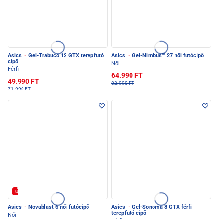
Asics
·
Gel-Trabuco 12 GTX terepfutó
Asics
·
Gel-Nimbus™ 27 női futócipő
cipő
Női
Férfi
64.990 FT
49.990 FT
82.990 FT
71.990 FT
Új
Asics
·
Novablast 6 női futócipő
Asics
·
Gel-Sonoma 8 GTX férfi
terepfutó cipő
Női