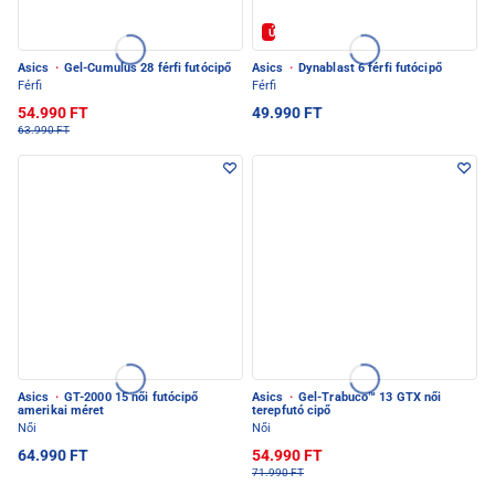
Új
Asics
·
Gel-Cumulus 28 férfi futócipő
Asics
·
Dynablast 6 férfi futócipő
Férfi
Férfi
54.990 FT
49.990 FT
63.990 FT
Asics
·
GT-2000 15 női futócipő
Asics
·
Gel-Trabuco™ 13 GTX női
amerikai méret
terepfutó cipő
Női
Női
64.990 FT
54.990 FT
71.990 FT