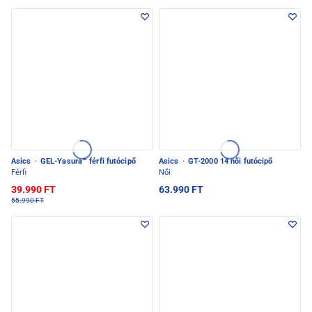
Asics
·
GEL-Yasura™ férfi futócipő
Asics
·
GT-2000 14 női futócipő
Férfi
Női
39.990 FT
63.990 FT
55.990 FT