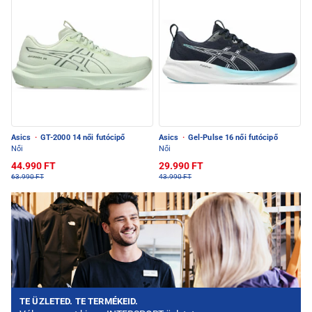
Asics
·
GT-2000 14 női futócipő
Asics
·
Gel-Pulse 16 női futócipő
Női
Női
44.990 FT
29.990 FT
63.990 FT
43.990 FT
TE ÜZLETED. TE TERMÉKEID.