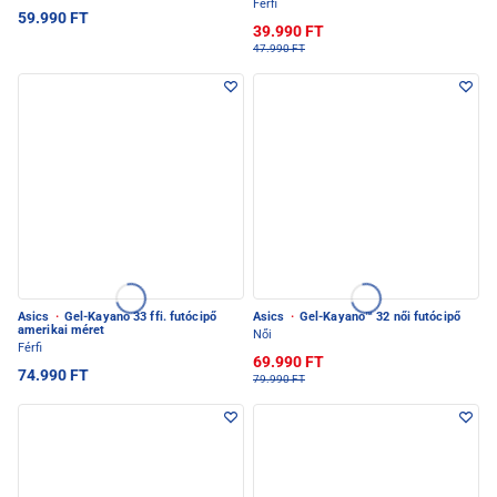
Férfi
59.990 FT
39.990 FT
47.990 FT
Asics
·
Gel-Kayano 33 ffi. futócipő
Asics
·
Gel-Kayano™ 32 női futócipő
amerikai méret
Női
Férfi
69.990 FT
74.990 FT
79.990 FT