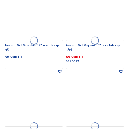
Asics
·
Gel-Cumulus™ 27 női futócipő
Asics
·
Gel-Kayano™ 32 férfi futócipő
Női
Férfi
66.990 FT
69.990 FT
79.990 FT