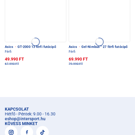
Asics
·
GT-2000 13 férfi futócipő
Asics
·
Gel-Nimbus™ 27 férfi futócipő
Férfi
Férfi
49.990 FT
69.990 FT
67.990 FT
79.990 FT
KAPCSOLAT
Hétfő - Péntek: 9.00 - 16.30
eshop
@
intersport.hu
KÖVESS MINKET