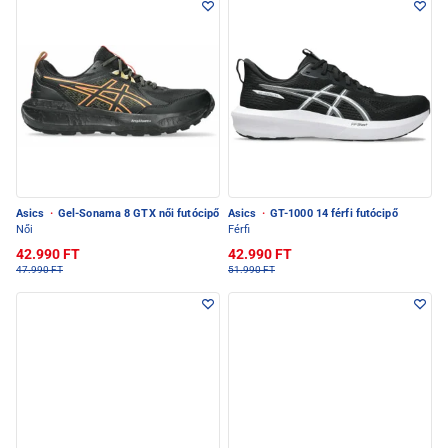
Asics
·
Gel-Sonama 8 GTX női futócipő
Asics
·
GT-1000 14 férfi futócipő
Női
Férfi
42.990 FT
42.990 FT
47.990 FT
51.990 FT