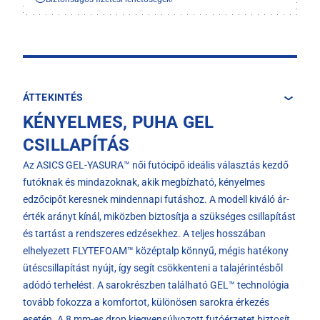
ÁTTEKINTÉS
KÉNYELMES, PUHA GEL
CSILLAPÍTÁS
Az ASICS GEL-YASURA™ női futócipő ideális választás kezdő
futóknak és mindazoknak, akik megbízható, kényelmes
edzőcipőt keresnek mindennapi futáshoz. A modell kiváló ár-
érték arányt kínál, miközben biztosítja a szükséges csillapítást
és tartást a rendszeres edzésekhez. A teljes hosszában
elhelyezett FLYTEFOAM™ középtalp könnyű, mégis hatékony
ütéscsillapítást nyújt, így segít csökkenteni a talajérintésből
adódó terhelést. A sarokrészben található GEL™ technológia
tovább fokozza a komfortot, különösen sarokra érkezés
esetén. A 8 mm-es drop kiegyensúlyozott futóérzetet biztosít,