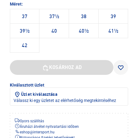
Méret:
37
37½
38
39
39½
40
40½
41½
42
KOSÁRHOZ AD
Kiválasztott üzlet
Üzlet kiválasztása
Válassz ki egy üzletet az elérhetőség megtekintéséhez
Gyors szállítás
Áruházi átvétel nyitvatartási időben
eshop
@
intersport.hu
Biztonságos fizetési lehetőségek!