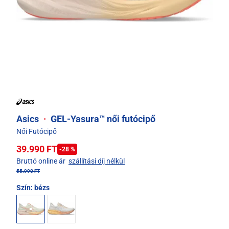
Asics
·
GEL-Yasura™ női futócipő
Női Futócipő
39.990 FT
-28 %
Bruttó online ár
szállítási díj nélkül
55.990 FT
Szín:
bézs