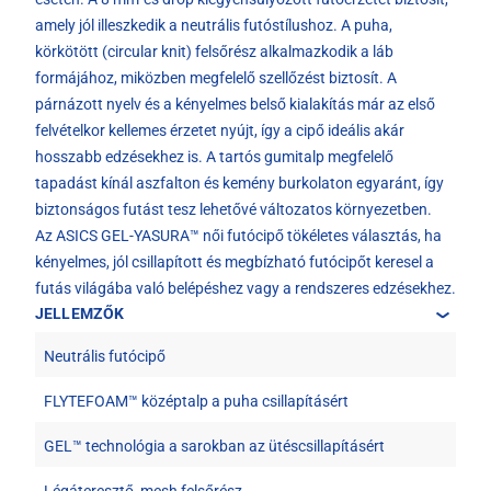
amely jól illeszkedik a neutrális futóstílushoz. A puha,
körkötött (circular knit) felsőrész alkalmazkodik a láb
formájához, miközben megfelelő szellőzést biztosít. A
párnázott nyelv és a kényelmes belső kialakítás már az első
felvételkor kellemes érzetet nyújt, így a cipő ideális akár
hosszabb edzésekhez is. A tartós gumitalp megfelelő
tapadást kínál aszfalton és kemény burkolaton egyaránt, így
biztonságos futást tesz lehetővé változatos környezetben.
Az ASICS GEL-YASURA™ női futócipő tökéletes választás, ha
kényelmes, jól csillapított és megbízható futócipőt keresel a
futás világába való belépéshez vagy a rendszeres edzésekhez.
JELLEMZŐK
Neutrális futócipő
FLYTEFOAM™ középtalp a puha csillapításért
GEL™ technológia a sarokban az ütéscsillapításért
Légáteresztő, mesh felsőrész