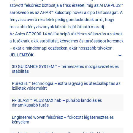
szövött felsőrész biztosítja a friss érzetet, míg az AHARPLUS™
sarokvédő és az AHAR™ külsőtalp növeli a cipő tartósságát. A
fényvisszaverő részletek pedig gondoskodnak arról, hogy
rosszabb fényviszonyok között is jól látható maradj.
Az Asics GT-2000 14 női futócipő tökéletes választás azoknak
a futóknak, akik stabilitást, kényelmet és tartósságot keresnek
– akár a mindennapi edzéseken, akár hosszabb távokon.
JELLEMZŐK
3D GUIDANCE SYSTEM™ – természetes mozgásvezetés és
stabilitás
PureGEL™ technológia – extra lágyság és ütéscsillapítás az
ízületek védelméért
FF BLAST™ PLUS MAX hab – puhább landolás és
dinamikusabb futás
Engineered woven felsőrész – fokozott légáteresztés és
kényelem