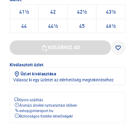
41½
42
42½
43½
44
44½
45
46½
KOSÁRHOZ AD
Kiválasztott üzlet
Üzlet kiválasztása
Válassz ki egy üzletet az elérhetőség megtekintéséhez
Gyors szállítás
Áruházi átvétel nyitvatartási időben
eshop
@
intersport.hu
Biztonságos fizetési lehetőségek!