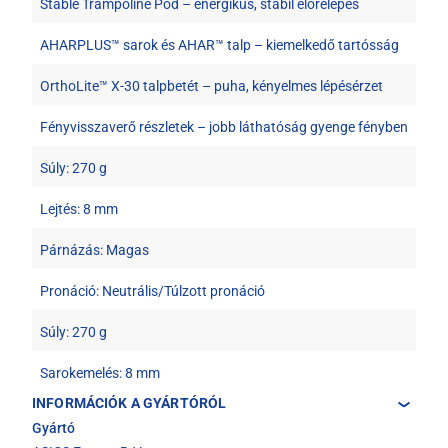
Stable Trampoline Pod – energikus, stabil előrelépés
AHARPLUS™ sarok és AHAR™ talp – kiemelkedő tartósság
OrthoLite™ X-30 talpbetét – puha, kényelmes lépésérzet
Fényvisszaverő részletek – jobb láthatóság gyenge fényben
Súly: 270 g
Lejtés: 8 mm
Párnázás: Magas
Pronáció: Neutrális/Túlzott pronáció
Súly: 270 g
Sarokemelés: 8 mm
INFORMÁCIÓK A GYÁRTÓRÓL
Gyártó