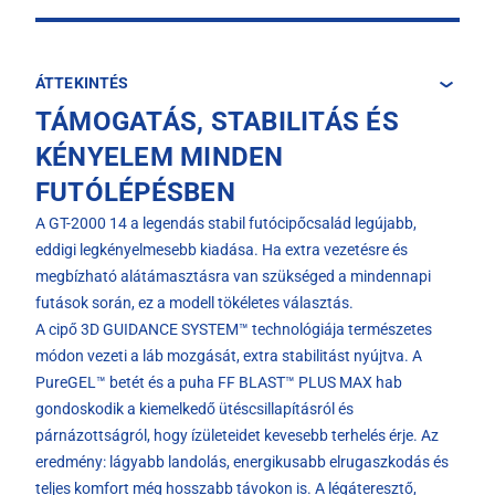
ÁTTEKINTÉS
TÁMOGATÁS, STABILITÁS ÉS
KÉNYELEM MINDEN
FUTÓLÉPÉSBEN
A GT-2000 14 a legendás stabil futócipőcsalád legújabb,
eddigi legkényelmesebb kiadása. Ha extra vezetésre és
megbízható alátámasztásra van szükséged a mindennapi
futások során, ez a modell tökéletes választás.
A cipő 3D GUIDANCE SYSTEM™ technológiája természetes
módon vezeti a láb mozgását, extra stabilitást nyújtva. A
PureGEL™ betét és a puha FF BLAST™ PLUS MAX hab
gondoskodik a kiemelkedő ütéscsillapításról és
párnázottságról, hogy ízületeidet kevesebb terhelés érje. Az
eredmény: lágyabb landolás, energikusabb elrugaszkodás és
teljes komfort még hosszabb távokon is. A légáteresztő,