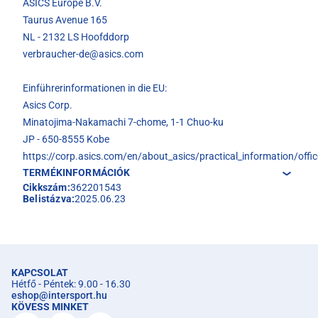
ASICS Europe B.V.
Taurus Avenue 165
NL - 2132 LS Hoofddorp
verbraucher-de@asics.com
Einführerinformationen in die EU:
Asics Corp.
Minatojima-Nakamachi 7-chome, 1-1 Chuo-ku
JP - 650-8555 Kobe
https://corp.asics.com/en/about_asics/practical_information/offic
TERMÉKINFORMÁCIÓK
Cikkszám:
362201543
Belistázva:
2025.06.23
KAPCSOLAT
Hétfő - Péntek: 9.00 - 16.30
eshop
@
intersport.hu
KÖVESS MINKET