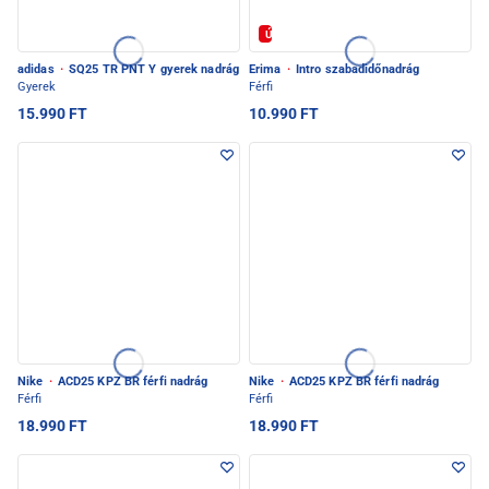
Új
adidas
·
SQ25 TR PNT Y gyerek nadrág
Erima
·
Intro szabadidőnadrág
Gyerek
Férfi
15.990 FT
10.990 FT
Nike
·
ACD25 KPZ BR férfi nadrág
Nike
·
ACD25 KPZ BR férfi nadrág
Férfi
Férfi
18.990 FT
18.990 FT