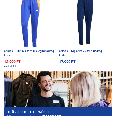
adidas
·
TIRO24 férfi melegítőnadrág
adidas
·
Squadra 25 férfi nadrág
Férfi
Férfi
12.990 FT
17.990 FT
20.990 FT
TE ÜZLETED. TE TERMÉKEID.