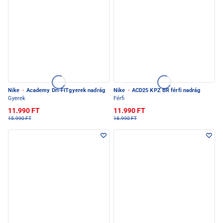
Nike
·
Academy Dri-FITgyerek nadrág
Nike
·
ACD25 KPZ BR férfi nadrág
Gyerek
Férfi
11.990 FT
11.990 FT
15.990 FT
18.990 FT