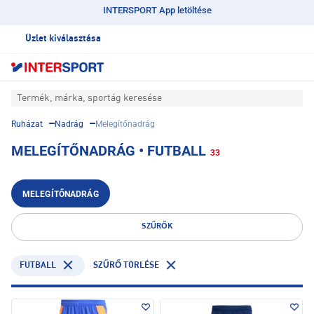
INTERSPORT App letöltése
Üzlet kiválasztása
Termék, márka, sportág keresése
Ruházat
Nadrág
Melegítőnadrág
MELEGÍTŐNADRÁG • FUTBALL
33
MELEGÍTŐNADRÁG
SZŰRŐK
FUTBALL
SZŰRŐ TÖRLÉSE