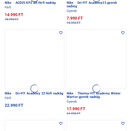
Nike
·
ACD25 KPZ BR férfi nadrág
Nike
·
Dri-FIT Academy23 gyerek
nadrág
Férfi
Gyerek
14.990 FT
7.990 FT
18.990 FT
15.990 FT
Nike
·
Dri-FIT Academy 23 férfi nadrág
Nike
·
Therma-FIT Academy Winter
Warrior gyerek nadrág
Férfi
Gyerek
22.990 FT
17.990 FT
24.990 FT