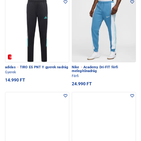
Új
adidas
·
TIRO ES PNT Y gyerek nadrág
Nike
·
Academy Dri-FIT férfi
melegítőnadrág
Gyerek
Férfi
14.990 FT
24.990 FT