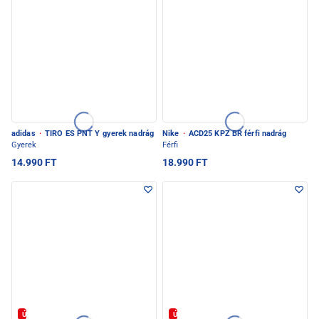
adidas
·
TIRO ES PNT Y gyerek nadrág
Nike
·
ACD25 KPZ BR férfi nadrág
Gyerek
Férfi
14.990 FT
18.990 FT
Új
Új