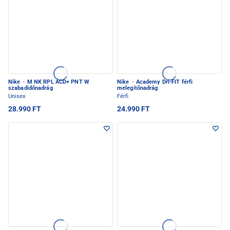
Nike
·
M NK RPL ACD+ PNT W
Nike
·
Academy Dri-FIT férfi
szabadidőnadrág
melegítőnadrág
Unisex
Férfi
28.990 FT
24.990 FT