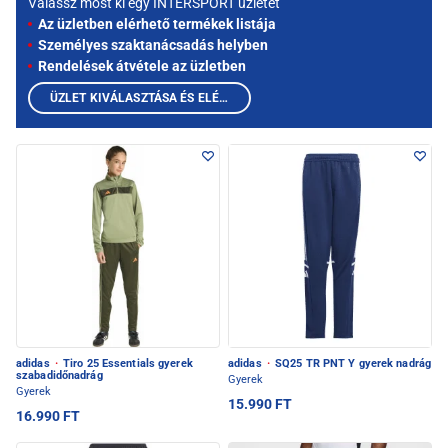
Válassz most ki egy INTERSPORT üzletet
Az üzletben elérhető termékek listája
Személyes szaktanácsadás helyben
Rendelések átvétele az üzletben
ÜZLET KIVÁLASZTÁSA ÉS ELÉRHETŐ TERMÉKEK MEGTEKINTÉSE
adidas
·
Tiro 25 Essentials gyerek
adidas
·
SQ25 TR PNT Y gyerek nadrág
szabadidőnadrág
Gyerek
Gyerek
15.990 FT
16.990 FT