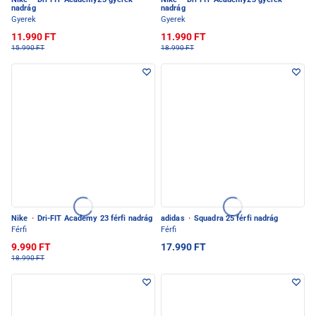
nadrág
nadrág
Gyerek
Gyerek
11.990 FT
11.990 FT
15.990 FT
18.990 FT
Nike
·
Dri-FIT Academy 23 férfi nadrág
adidas
·
Squadra 25 férfi nadrág
Férfi
Férfi
9.990 FT
17.990 FT
18.990 FT