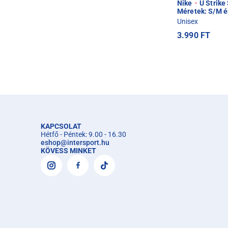
Nike
·
U Strike
Méretek: S/M é
Unisex
3.990 FT
KAPCSOLAT
Hétfő - Péntek: 9.00 - 16.30
eshop
@
intersport.hu
KÖVESS MINKET