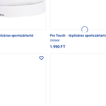
őzáras sportszártartó
Pro Touch
·
tépőzáras sportszártart
Unisex
1.990 FT