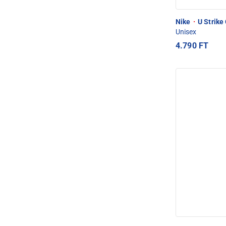
Nike
·
U Strike 
Unisex
4.790 FT