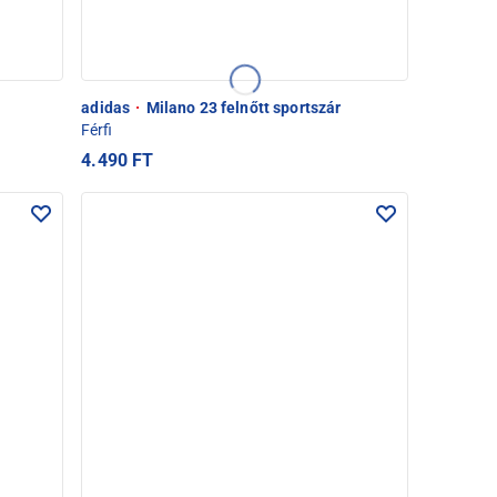
adidas
·
Milano 23 felnőtt sportszár
Férfi
4.490 FT