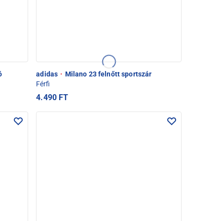
ó
adidas
·
Milano 23 felnőtt sportszár
Férfi
4.490 FT