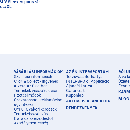
 SLV Sleeve/sportszár
s L/XL
VÁSÁRLÁSI INFORMÁCIÓK
AZ ÉN INTERSPORTOM
RÓLU
Szállítási információk
Törzsvásárlói kártya
A válla
Click & Collect - Ingyenes
INTERSPORT Applikáció
Üzlete
átvétel az üzletben
Ajándékkártya
Fennt
Termékek visszaküldése
Garanciák
KARR
Fizetési módok
Kuponlap
BLOG
Szavatosság - reklamációs
AKTUÁLIS AJÁNLATOK
ügyintézés
RENDEZVÉNYEK
GYIK - Gyakori kérdések
Termékvisszahívás
Elállás a szerződéstől
Akadálymentesség