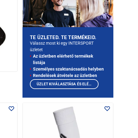
TE ÜZLETED. TE TERMÉKEID.
Válassz most ki egy INTERSPORT
üzletet
Az üzletben elérhető termékek
listája
Személyes szaktanácsadás helyben
Rendelések átvétele az üzletben
ÜZLET KIVÁLASZTÁSA ÉS ELÉRHETŐ TERMÉKEK MEGTEKINTÉSE