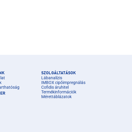
NK
SZOLGÁLTATÁSOK
lat
Lábanalízis
k
IMBOX cipőimpregnálás
arthatóság
Cofidis áruhitel
Termékinformációk
IER
Mérettáblázatok