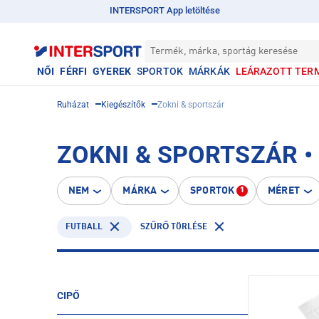
INTERSPORT App letöltése
Termék, márka, sportág keresése
NŐI
FÉRFI
GYEREK
SPORTOK
MÁRKÁK
LEÁRAZOTT TER
Ruházat
Kiegészítők
Zokni & sportszár
ZOKNI & SPORTSZÁR •
NEM
MÁRKA
SPORTOK
MÉRET
1
FUTBALL
SZŰRŐ TÖRLÉSE
CIPŐ