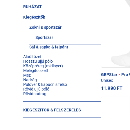
RUHÁZAT
Kiegészítők
Zokni & sportszár
Sportszár
Sál & sapka & fejpánt
Aláöltözet
Hosszú ujjú póló
Középréteg (midlayer)
Melegítő szett
GRPStar
·
Pro 
Mez
Nadrág
Unisex
Pulóver & kapucnis felső
11.990 FT
Rövid ujjú póló
Rövidnadrág
KIEGÉSZÍTŐK & FELSZERELÉS