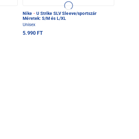
Nike
·
U Strike SLV Sleeve/sportszár
Méretek: S/M és L/XL
Unisex
5.990 FT