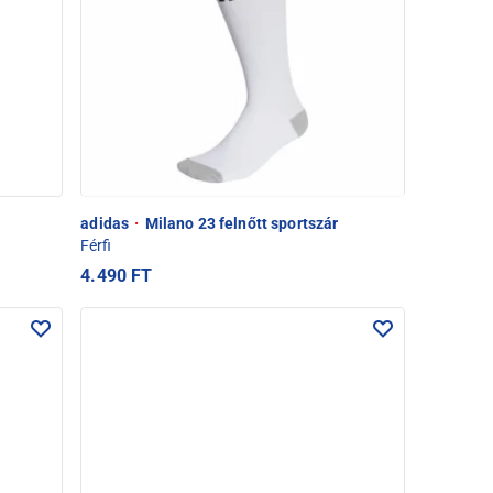
adidas
·
Milano 23 felnőtt sportszár
Férfi
4.490 FT