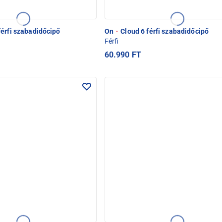
érfi szabadidőcipő
On
·
Cloud 6 férfi szabadidőcipő
Férfi
60.990 FT