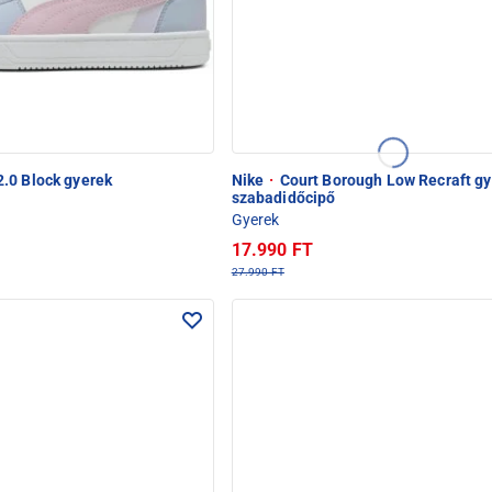
.0 Block gyerek
Nike
·
Court Borough Low Recraft g
szabadidőcipő
Gyerek
17.990 FT
27.990 FT