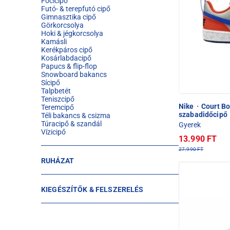
Focicipő
Futó- & terepfutó cipő
Gimnasztika cipő
Görkorcsolya
Hoki & jégkorcsolya
Kamásli
Kerékpáros cipő
Kosárlabdacipő
Papucs & flip-flop
Snowboard bakancs
Sícipő
Talpbetét
Teniszcipő
Nike
·
Court Bo
Teremcipő
szabadidőcipő
Téli bakancs & csizma
Túracipő & szandál
Gyerek
Vízicipő
13.990 FT
27.990 FT
RUHÁZAT
KIEGÉSZÍTŐK & FELSZERELÉS