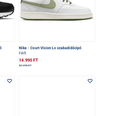
ő
Nike
·
Court Vision Lo szabadidőcipő
Férfi
14.990 FT
32.990 FT