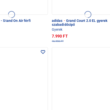
- Stand On Air férfi
adidas
·
Grand Court 2.0 EL gyerek
szabadidőcipő
Gyerek
7.990 FT
16.990 FT