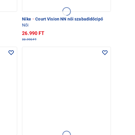
Nike
·
Court Vision NN női szabadidőcipő
Női
26.990 FT
33.990 FT