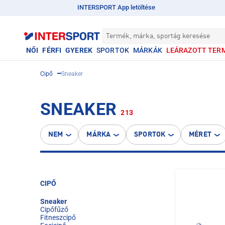
INTERSPORT App letöltése
Termék, márka, sportág keresése
NŐI
FÉRFI
GYEREK
SPORTOK
MÁRKÁK
LEÁRAZOTT TER
Cipő
Sneaker
SNEAKER
213
NEM
MÁRKA
SPORTOK
MÉRET
CIPŐ
Sneaker
Cipőfűző
Fitneszcipő