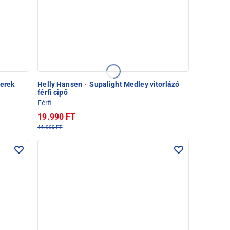
yerek
Helly Hansen
·
Supalight Medley vitorlázó
férfi cipő
Férfi
19.990 FT
44.990 FT