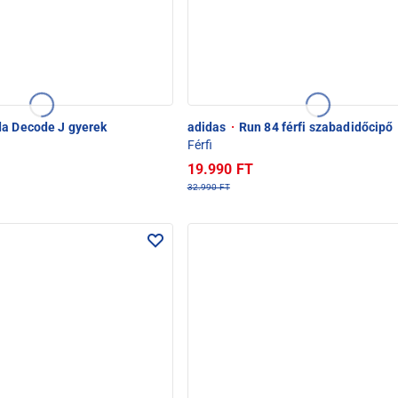
a Decode J gyerek
adidas
·
Run 84 férfi szabadidőcipő
Férfi
19.990 FT
32.990 FT