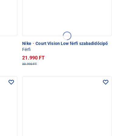
Nike
·
Court Vision Low férfi szabadidőcipő
Férfi
21.990 FT
33.990 FT