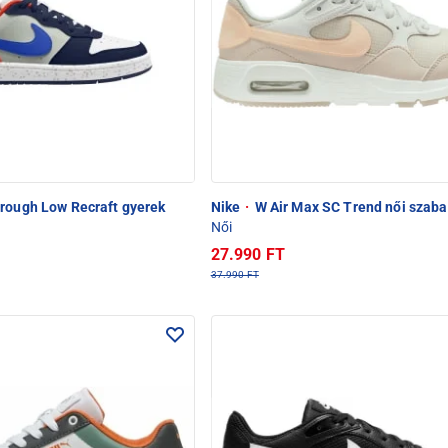
rough Low Recraft gyerek
Nike
·
W Air Max SC Trend női szaba
Női
27.990 FT
37.990 FT