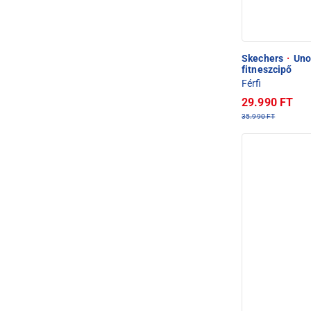
Skechers
·
Uno 
fitneszcipő
Férfi
29.990 FT
35.990 FT