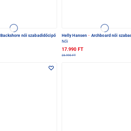
Backshore női szabadidőcipő
Helly Hansen
·
Archboard női szaba
Női
17.990 FT
23.990 FT