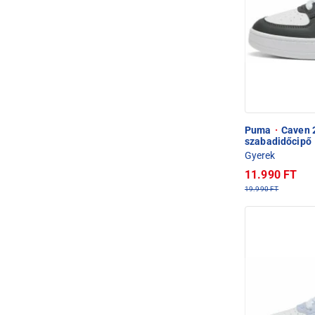
Puma
·
Caven 2
szabadidőcipő
Gyerek
11.990 FT
19.990 FT