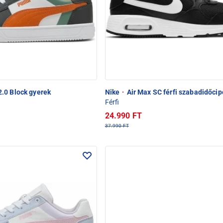
.0 Block gyerek
Nike
·
Air Max SC férfi szabadidőcip
Férfi
24.990 FT
37.990 FT