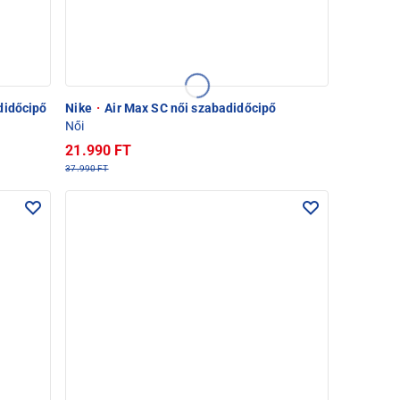
didőcipő
Nike
·
Air Max SC női szabadidőcipő
Női
21.990 FT
37.990 FT