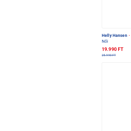
Helly Hansen
·
Női
19.990 FT
25.990 FT