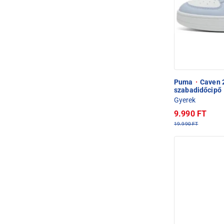
Puma
·
Caven 2
szabadidőcipő
Gyerek
9.990 FT
19.990 FT