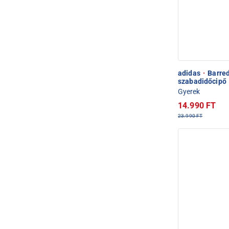
adidas
·
Barred
szabadidőcipő
Gyerek
14.990 FT
23.990 FT