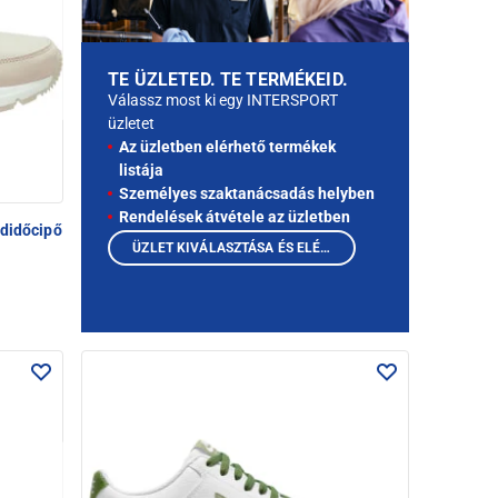
TE ÜZLETED. TE TERMÉKEID.
Válassz most ki egy INTERSPORT
üzletet
Az üzletben elérhető termékek
listája
Személyes szaktanácsadás helyben
Rendelések átvétele az üzletben
didőcipő
ÜZLET KIVÁLASZTÁSA ÉS ELÉRHETŐ TERMÉKEK MEGTEKINTÉSE