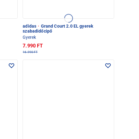
adidas
·
Grand Court 2.0 EL gyerek
szabadidőcipő
Gyerek
7.990 FT
16.990 FT