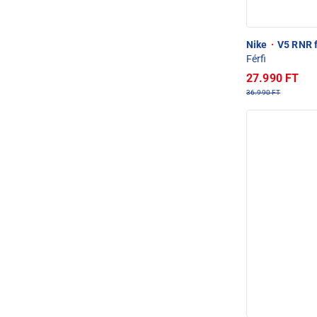
Nike
·
V5 RNR f
Férfi
27.990 FT
36.990 FT