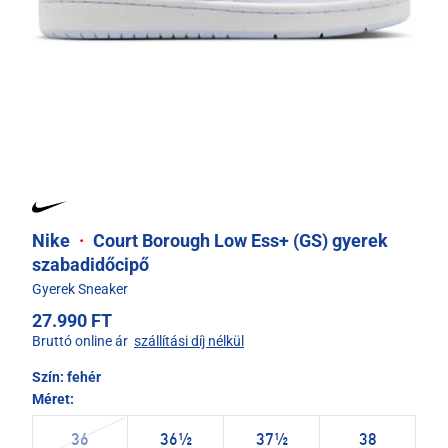
Nike
·
Court Borough Low Ess+ (GS) gyerek
szabadidőcipő
Gyerek Sneaker
27.990 FT
Bruttó online ár
szállítási díj nélkül
Szín:
fehér
Méret:
36
36½
37½
38