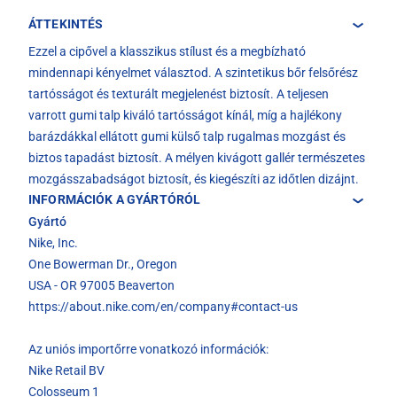
ÁTTEKINTÉS
Ezzel a cipővel a klasszikus stílust és a megbízható
mindennapi kényelmet választod. A szintetikus bőr felsőrész
tartósságot és texturált megjelenést biztosít. A teljesen
varrott gumi talp kiváló tartósságot kínál, míg a hajlékony
barázdákkal ellátott gumi külső talp rugalmas mozgást és
biztos tapadást biztosít. A mélyen kivágott gallér természetes
mozgásszabadságot biztosít, és kiegészíti az időtlen dizájnt.
INFORMÁCIÓK A GYÁRTÓRÓL
Gyártó
Nike, Inc.
One Bowerman Dr., Oregon
USA - OR 97005 Beaverton
https://about.nike.com/en/company#contact-us
Az uniós importőrre vonatkozó információk:
Nike Retail BV
Colosseum 1