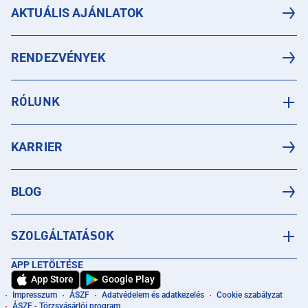
AKTUÁLIS AJÁNLATOK
RENDEZVÉNYEK
RÓLUNK
KARRIER
BLOG
SZOLGÁLTATÁSOK
APP LETÖLTÉSE
App Store
Google Play
Impresszum
ÁSZF
Adatvédelem és adatkezelés
Cookie szabályzat
ÁSZF - Törzsvásárlói program