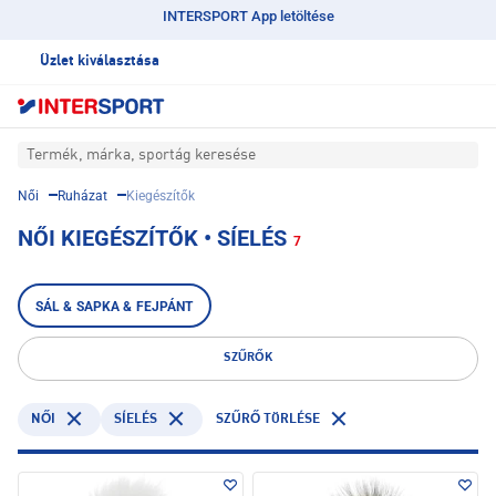
INTERSPORT App letöltése
Üzlet kiválasztása
Termék, márka, sportág keresése
Női
Ruházat
Kiegészítők
NŐI KIEGÉSZÍTŐK • SÍELÉS
7
SÁL & SAPKA & FEJPÁNT
SZŰRŐK
SÍELÉS
NŐI
SZŰRŐ TÖRLÉSE