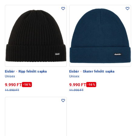
Eisbär
·
Ripp felnőtt sapka
Eisbär
·
Skater felnőtt sapka
Unisex
Unisex
9.990 FT
9.990 FT
-16 %
-16 %
11.990 FT
11.990 FT