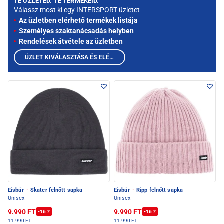
TE ÜZLETED. TE TERMÉKEID.
Válassz most ki egy INTERSPORT üzletet
Az üzletben elérhető termékek listája
Személyes szaktanácsadás helyben
Rendelések átvétele az üzletben
ÜZLET KIVÁLASZTÁSA ÉS ELÉRHETŐ TERMÉKEK MEGTEKINTÉSE
Eisbär
·
Skater felnőtt sapka
Eisbär
·
Ripp felnőtt sapka
Unisex
Unisex
9.990 FT
9.990 FT
-16 %
-16 %
11.990 FT
11.990 FT