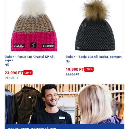
Eisbär
·
Focus Lux Crystal SP női
Eisbär
·
Sanja Lux női sapka, pompon
sapka
Női
Női
19.990 FT
-20 %
23.990 FT
-20 %
24.990 FT
29.990 FT