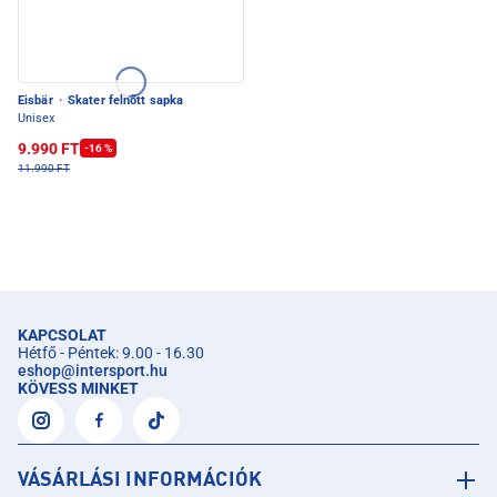
Eisbär
·
Skater felnőtt sapka
Unisex
9.990 FT
-16 %
11.990 FT
KAPCSOLAT
Hétfő - Péntek: 9.00 - 16.30
eshop
@
intersport.hu
KÖVESS MINKET
VÁSÁRLÁSI INFORMÁCIÓK