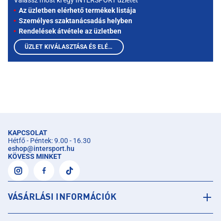
Válassz most ki egy INTERSPORT üzletet
Az üzletben elérhető termékek listája
Személyes szaktanácsadás helyben
Rendelések átvétele az üzletben
ÜZLET KIVÁLASZTÁSA ÉS ELÉRHETŐ TERMÉKEK MEGTEKINTÉSE
KAPCSOLAT
Hétfő - Péntek: 9.00 - 16.30
eshop
@
intersport.hu
KÖVESS MINKET
VÁSÁRLÁSI INFORMÁCIÓK