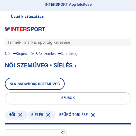
INTERSPORT App letöltése
Üzlet kiválasztása
Termék, márka, sportág keresése
Női
Kiegészítők & felszerelés
Szemüveg
NŐI SZEMÜVEG • SÍELÉS
1
SÍ & SNOWBOARDSZEMÜVEG
SZŰRŐK
SÍELÉS
NŐI
SZŰRŐ TÖRLÉSE