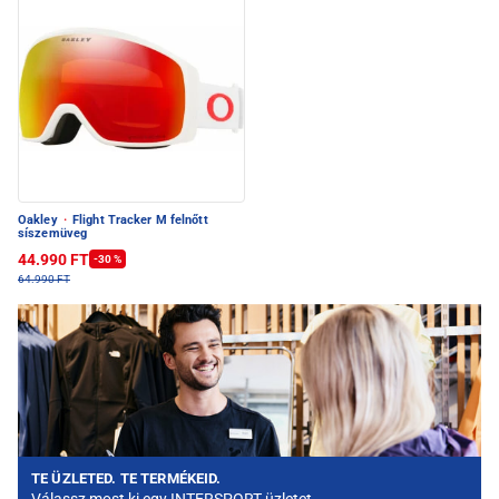
Oakley
·
Flight Tracker M felnőtt
síszemüveg
44.990 FT
-30 %
64.990 FT
TE ÜZLETED. TE TERMÉKEID.