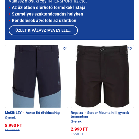
Válassz most ki egy INTERSPORT üzletet
Az üzletben elérhető termékek listája
Személyes szaktanácsadás helyben
Rendelések átvétele az üzletben
ÜZLET KIVÁLASZTÁSA ÉS ELÉRHETŐ TERMÉKEK MEGTEKINTÉSE
McKINLEY
·
Aaron fiú rövidnadrág
Regatta
·
Sorcer Mountain III gyerek
túranadrág
Gyerek
Gyerek
8.990 FT
2.990 FT
11.990 FT
8.990 FT