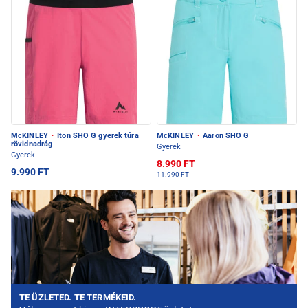
McKINLEY
·
Iton SHO G gyerek túra
McKINLEY
·
Aaron SHO G
rövidnadrág
Gyerek
Gyerek
8.990 FT
9.990 FT
11.990 FT
TE ÜZLETED. TE TERMÉKEID.