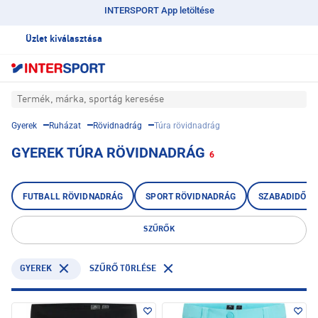
INTERSPORT App letöltése
Üzlet kiválasztása
Termék, márka, sportág keresése
Gyerek
Ruházat
Rövidnadrág
Túra rövidnadrág
GYEREK TÚRA RÖVIDNADRÁG
6
FUTBALL RÖVIDNADRÁG
SPORT RÖVIDNADRÁG
SZABADIDŐ R
SZŰRŐK
GYEREK
SZŰRŐ TÖRLÉSE