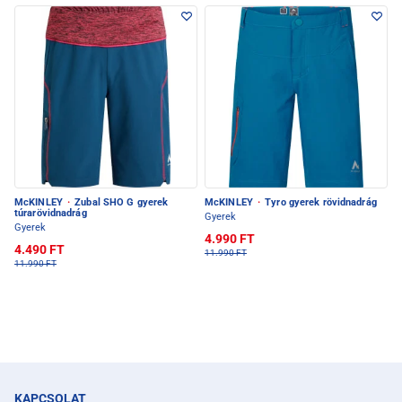
McKINLEY
·
Zubal SHO G gyerek
McKINLEY
·
Tyro gyerek rövidnadrág
túrarövidnadrág
Gyerek
Gyerek
4.990 FT
4.490 FT
11.990 FT
11.990 FT
KAPCSOLAT