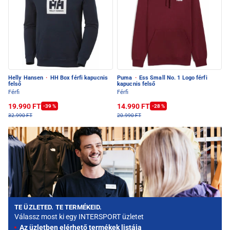
Helly Hansen
·
HH Box férfi kapucnis
Puma
·
Ess Small No. 1 Logo férfi
felső
kapucnis felső
Férfi
Férfi
19.990 FT
14.990 FT
-39 %
-28 %
32.990 FT
20.990 FT
TE ÜZLETED. TE TERMÉKEID.
Válassz most ki egy INTERSPORT üzletet
Az üzletben elérhető termékek listája