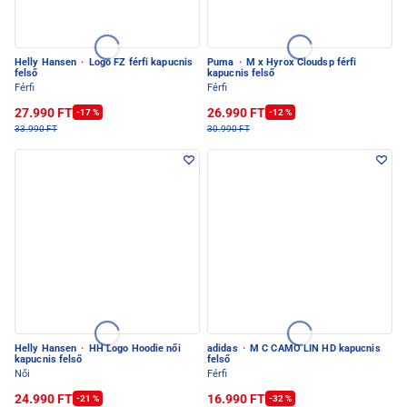
Helly Hansen
·
Logo FZ férfi kapucnis
Puma
·
M x Hyrox Cloudsp férfi
felső
kapucnis felső
Férfi
Férfi
27.990 FT
26.990 FT
-17 %
-12 %
33.990 FT
30.990 FT
Helly Hansen
·
HH Logo Hoodie női
adidas
·
M C CAMO LIN HD kapucnis
kapucnis felső
felső
Női
Férfi
24.990 FT
16.990 FT
-21 %
-32 %