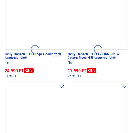
Helly Hansen
·
HH Logo Hoodie férfi
Helly Hansen
·
HELLY HANSEN W
kapucnis felső
Cotton Fleec Női kapucnis felső
Férfi
Női
24.990 FT
17.990 FT
-28 %
-33 %
34.990 FT
26.990 FT