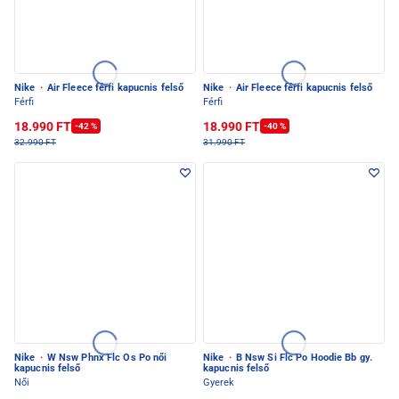
Nike
·
Air Fleece férfi kapucnis felső
Nike
·
Air Fleece férfi kapucnis felső
Férfi
Férfi
18.990 FT
18.990 FT
-42 %
-40 %
32.990 FT
31.990 FT
Nike
·
W Nsw Phnx Flc Os Po női
Nike
·
B Nsw Si Flc Po Hoodie Bb gy.
kapucnis felső
kapucnis felső
Női
Gyerek