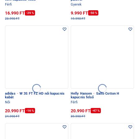
Férfi
Gyerek
16.990 FT
9.990 FT
-29 %
-50 %
23.990 FT
19.990 FT
adidas
·
W 3S FT FZ HD női kapucnis
Helly Hansen
·
Salto Cotton H
kabát
kapucnis felső
Női
Férfi
20.990 FT
20.990 FT
-16 %
-47 %
24.990 FT
39.990 FT