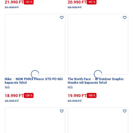
21.990 FT
20.990 FT
-31 %
-41 %
31.990 FT
35.990 FT
Nike
·
NSW PHNX Fleece STD PO Női
The North Face
·
W Outdoor Graphic
kapucnis felső
Hoodie női kapucnis felső
Női
Női
18.990 FT
19.990 FT
-29 %
-50 %
26.990 FT
39.990 FT