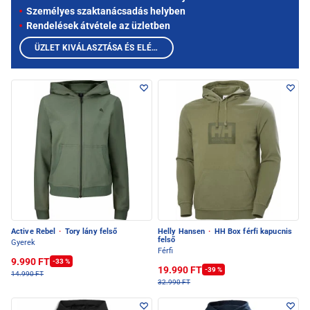
Személyes szaktanácsadás helyben
Rendelések átvétele az üzletben
ÜZLET KIVÁLASZTÁSA ÉS ELÉRHETŐ TERMÉKEK MEGTEKINTÉSE
Active Rebel
·
Tory lány felső
Helly Hansen
·
HH Box férfi kapucnis
felső
Gyerek
Férfi
9.990 FT
-33 %
19.990 FT
-39 %
14.990 FT
32.990 FT