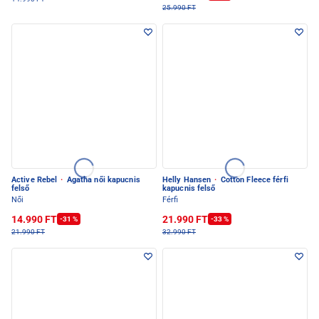
25.990 FT
Active Rebel
·
Agatha női kapucnis
Helly Hansen
·
Cotton Fleece férfi
felső
kapucnis felső
Női
Férfi
14.990 FT
21.990 FT
-31 %
-33 %
21.990 FT
32.990 FT