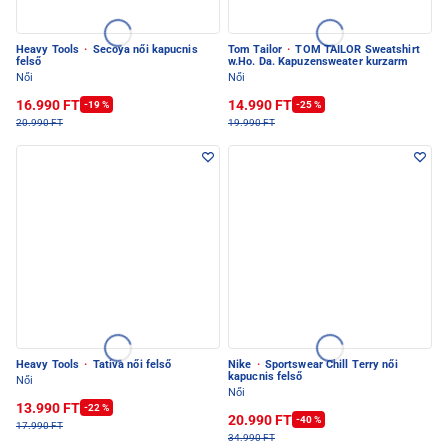
Heavy Tools
·
Secoya női kapucnis
Tom Tailor
·
TOM TAILOR Sweatshirt
felső
w.Ho. Da. Kapuzensweater kurzarm
Női
Női
16.990 FT
14.990 FT
-19 %
-25 %
20.990 FT
19.990 FT
Heavy Tools
·
Tativa női felső
Nike
·
Sportswear Chill Terry női
kapucnis felső
Női
Női
13.990 FT
-22 %
20.990 FT
-40 %
17.990 FT
34.990 FT