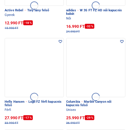
Active Rebel
·
Tory lány felső
adidas
·
W 3S FT FZ HD női kapucnis
kabát
Gyerek
Női
12.990 FT
-18 %
16.990 FT
-32 %
15.990 FT
24.990 FT
Helly Hansen
·
Logo FZ férfi kapucnis
Columbia
·
Marble Canyon női
felső
kapucnis felső
Férfi
Unisex
27.990 FT
25.990 FT
-17 %
-29 %
33.990 FT
36.990 FT