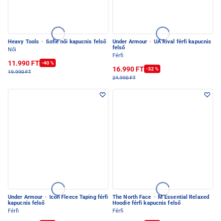
Heavy Tools
·
Sofie női kapucnis felső
Under Armour
·
UA Rival férfi kapucnis
felső
Női
Férfi
11.990 FT
-40 %
16.990 FT
-32 %
19.990 FT
24.990 FT
Under Armour
·
Icon Fleece Taping férfi
The North Face
·
M Essential Relaxed
kapucnis felső
Hoodie férfi kapucnis felső
Férfi
Férfi