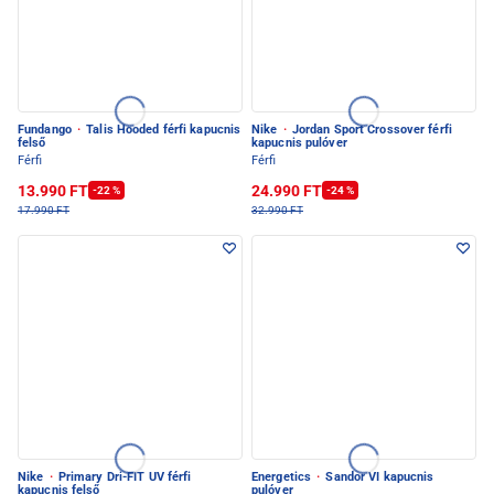
Fundango
·
Talis Hooded férfi kapucnis
Nike
·
Jordan Sport Crossover férfi
felső
kapucnis pulóver
Férfi
Férfi
13.990 FT
24.990 FT
-22 %
-24 %
17.990 FT
32.990 FT
Nike
·
Primary Dri-FIT UV férfi
Energetics
·
Sandor VI kapucnis
kapucnis felső
pulóver