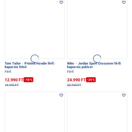
Tom Tailor
·
Printed Hoodie férfi
Nike
·
Jordan Sport Crossover férfi
kapucnis felső
kapucnis pulóver
Férfi
Férfi
12.990 FT
24.990 FT
-18 %
-24 %
15.990 FT
32.990 FT