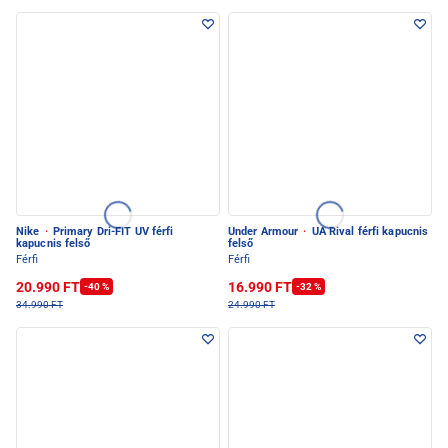
Nike
·
Primary Dri-FIT UV férfi
Under Armour
·
UA Rival férfi kapucnis
kapucnis felső
felső
Férfi
Férfi
20.990 FT
16.990 FT
-40 %
-32 %
34.990 FT
24.990 FT