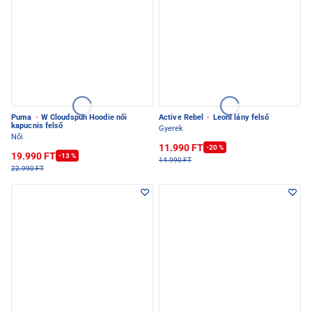
Puma
·
W Cloudspun Hoodie női
Active Rebel
·
Leoni lány felső
kapucnis felső
Gyerek
Női
11.990 FT
-20 %
19.990 FT
-13 %
14.990 FT
22.990 FT