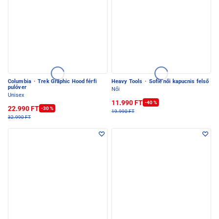
Columbia
·
Trek Graphic Hood férfi
Heavy Tools
·
Sofie női kapucnis felső
pulóver
Női
Unisex
11.990 FT
-40 %
22.990 FT
-30 %
19.990 FT
32.990 FT