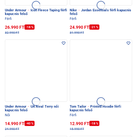
Under Armour
·
Icon Fleece Taping férfi
Nike
·
Jordan Essentials férfi kapucnis
kapucnis felső
felső
Férfi
Férfi
26.990 FT
24.990 FT
-18 %
-21 %
32.990 FT
31.990 FT
Under Armour
·
UA Rival Terry női
Tom Tailor
·
Printed Hoodie férfi
kapucnis felső
kapucnis felső
Női
Férfi
14.990 FT
12.990 FT
-40 %
-18 %
24.990 FT
15.990 FT