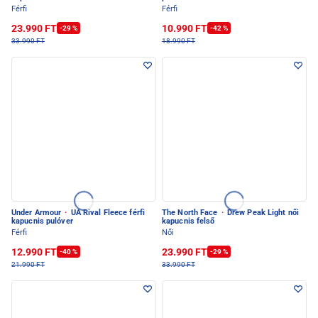
Férfi
Férfi
23.990 FT
10.990 FT
-29 %
-42 %
33.990 FT
18.990 FT
Under Armour
·
UA Rival Fleece férfi
The North Face
·
Drew Peak Light női
kapucnis pulóver
kapucnis felső
Férfi
Női
12.990 FT
23.990 FT
-40 %
-29 %
21.990 FT
33.990 FT