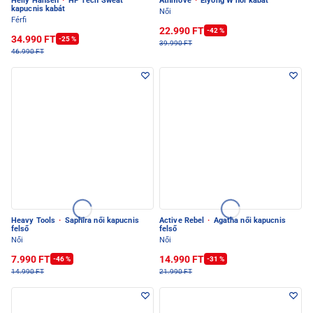
Helly Hansen
·
HP Tech Sweat
Athmove
·
Eiyong W női kabát
kapucnis kabát
Női
Férfi
22.990 FT
-42 %
34.990 FT
-25 %
39.990 FT
46.990 FT
Heavy Tools
·
Saphira női kapucnis
Active Rebel
·
Agatha női kapucnis
felső
felső
Női
Női
7.990 FT
14.990 FT
-46 %
-31 %
14.990 FT
21.990 FT