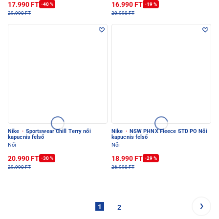
17.990 FT
16.990 FT
-40 %
-19 %
29.990 FT
20.990 FT
Nike
·
Sportswear Chill Terry női
Nike
·
NSW PHNX Fleece STD PO Női
kapucnis felső
kapucnis felső
Női
Női
20.990 FT
18.990 FT
-30 %
-29 %
29.990 FT
26.990 FT
1
2