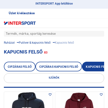
INTERSPORT App letöltése
Üzlet kiválasztása
Termék, márka, sportág keresése
Ruházat
Pulóver & kapucnis felső
Kapucnis felső
KAPUCNIS FELSŐ
83
CIPZÁRAS FELSŐ
CIPZÁRAS KAPUCNIS FELSŐ
KAPUCNIS FEL
SZŰRŐK