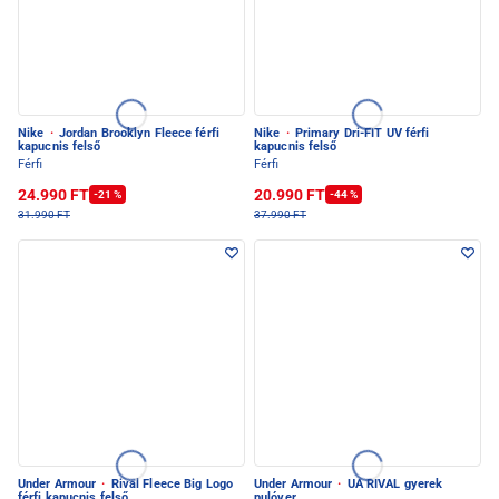
Nike
·
Jordan Brooklyn Fleece férfi
Nike
·
Primary Dri-FIT UV férfi
kapucnis felső
kapucnis felső
Férfi
Férfi
24.990 FT
20.990 FT
-21 %
-44 %
31.990 FT
37.990 FT
Under Armour
·
Rival Fleece Big Logo
Under Armour
·
UA RIVAL gyerek
férfi kapucnis felső
pulóver