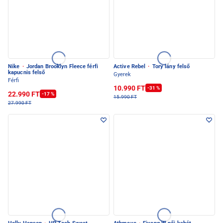
Nike
·
Jordan Brooklyn Fleece férfi
Active Rebel
·
Tory lány felső
kapucnis felső
Gyerek
Férfi
10.990 FT
-31 %
22.990 FT
-17 %
15.990 FT
27.990 FT