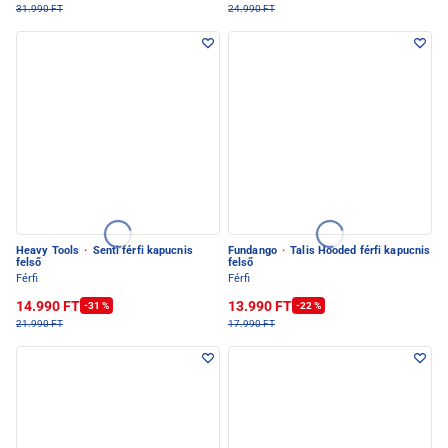
31.990 FT
24.990 FT
Heavy Tools
·
Senti férfi kapucnis
Fundango
·
Talis Hooded férfi kapucnis
felső
felső
Férfi
Férfi
14.990 FT
13.990 FT
-31 %
-22 %
21.990 FT
17.990 FT