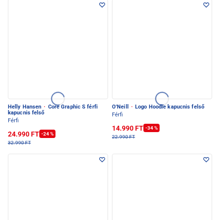
Helly Hansen
·
Core Graphic S férfi
O'Neill
·
Logo Hoodie kapucnis felső
kapucnis felső
Férfi
Férfi
14.990 FT
-34 %
24.990 FT
-24 %
22.990 FT
32.990 FT