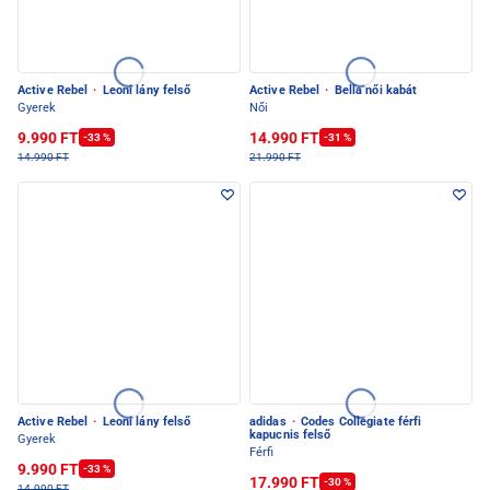
Active Rebel
·
Leoni lány felső
Active Rebel
·
Bella női kabát
Gyerek
Női
9.990 FT
14.990 FT
-33 %
-31 %
14.990 FT
21.990 FT
Active Rebel
·
Leoni lány felső
adidas
·
Codes Collegiate férfi
kapucnis felső
Gyerek
Férfi
9.990 FT
-33 %
17.990 FT
-30 %
14.990 FT