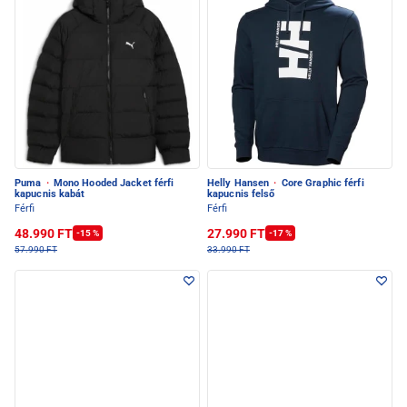
Puma
·
Mono Hooded Jacket férfi
Helly Hansen
·
Core Graphic férfi
kapucnis kabát
kapucnis felső
Férfi
Férfi
48.990 FT
27.990 FT
-15 %
-17 %
57.990 FT
33.990 FT