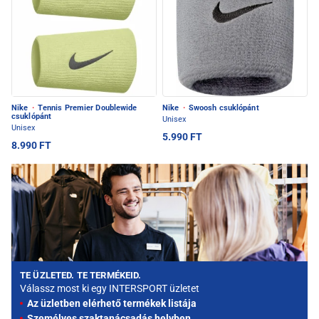
Nike
·
Tennis Premier Doublewide
Nike
·
Swoosh csuklópánt
csuklópánt
Unisex
Unisex
5.990 FT
8.990 FT
TE ÜZLETED. TE TERMÉKEID.
Válassz most ki egy INTERSPORT üzletet
Az üzletben elérhető termékek listája
Személyes szaktanácsadás helyben