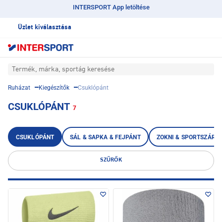
INTERSPORT App letöltése
Üzlet kiválasztása
Termék, márka, sportág keresése
Ruházat
Kiegészítők
Csuklópánt
CSUKLÓPÁNT
7
CSUKLÓPÁNT
SÁL & SAPKA & FEJPÁNT
ZOKNI & SPORTSZÁR
SZŰRŐK