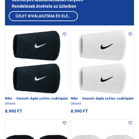
Rendelések átvétele az üzletben
ÜZLET KIVÁLASZTÁSA ÉS ELÉRHETŐ TERMÉKEK MEGTEKINTÉSE
Nike
·
Swoosh dupla széles csuklópánt
Nike
·
Swoosh dupla széles csuklópánt
Unisex
Unisex
8.990 FT
8.990 FT