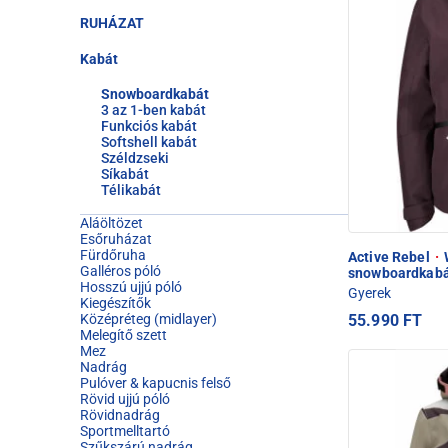
RUHÁZAT
Kabát
Snowboardkabát
3 az 1-ben kabát
Funkciós kabát
Softshell kabát
Széldzseki
Síkabát
Télikabát
Aláöltözet
Esőruházat
Fürdőruha
Active Rebel
·
W
Galléros póló
snowboardkab
Hosszú ujjú póló
Gyerek
Kiegészítők
55.990 FT
Középréteg (midlayer)
Melegítő szett
Mez
Nadrág
Pulóver & kapucnis felső
Rövid ujjú póló
Rövidnadrág
Sportmelltartó
Szűkszárú nadrág