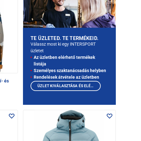
TE ÜZLETED. TE TERMÉKEID.
Válassz most ki egy INTERSPORT
üzletet
Az üzletben elérhető termékek
listája
Személyes szaktanácsadás helyben
Rendelések átvétele az üzletben
í- és
ÜZLET KIVÁLASZTÁSA ÉS ELÉRHETŐ TERMÉKEK MEGTEKINTÉSE