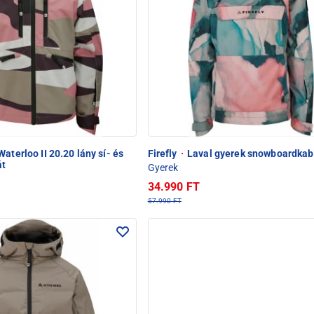
aterloo II 20.20 lány sí- és
Firefly
·
Laval gyerek snowboardkab
át
Gyerek
34.990 FT
57.990 FT