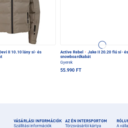
evi II 10.10 lány sí- és
Active Rebel
·
Jake II 20.20 fiú sí- é
át
snowboardkabát
Gyerek
55.990 FT
VÁSÁRLÁSI INFORMÁCIÓK
AZ ÉN INTERSPORTOM
RÓLU
Szállítási információk
Törzsvásárlói kártya
A válla