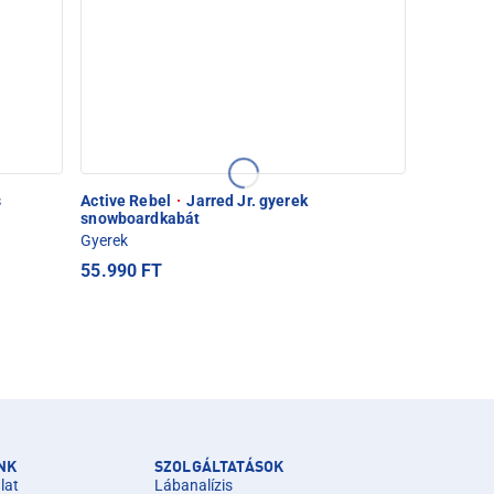
s
Active Rebel
·
Jarred Jr. gyerek
snowboardkabát
Gyerek
55.990 FT
NK
SZOLGÁLTATÁSOK
lat
Lábanalízis