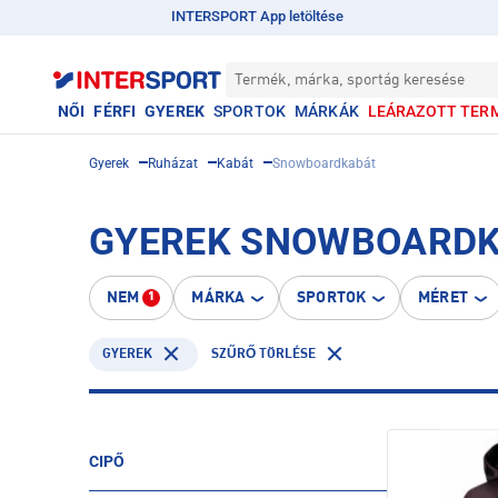
INTERSPORT App letöltése
Termék, márka, sportág keresése
NŐI
FÉRFI
GYEREK
SPORTOK
MÁRKÁK
LEÁRAZOTT TER
Gyerek
Ruházat
Kabát
Snowboardkabát
GYEREK SNOWBOARD
NEM
MÁRKA
SPORTOK
MÉRET
1
GYEREK
SZŰRŐ TÖRLÉSE
CIPŐ