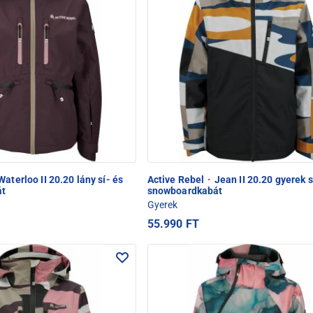
aterloo II 20.20 lány sí- és
Active Rebel
·
Jean II 20.20 gyerek s
át
snowboardkabát
Gyerek
55.990 FT