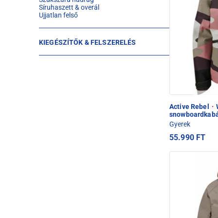
Síruhaszett & overál
Ujjatlan felső
KIEGÉSZÍTŐK & FELSZERELÉS
Active Rebel
·
W
snowboardkab
Gyerek
55.990 FT