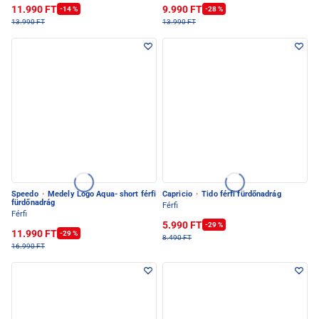
11.990 FT
9.990 FT
-14 %
-28 %
13.990 FT
13.990 FT
Speedo
·
Medely Logo Aqua- short férfi
Capricio
·
Tido férfi fürdőnadrág
fürdőnadrág
Férfi
Férfi
5.990 FT
-29 %
11.990 FT
-29 %
8.490 FT
16.990 FT