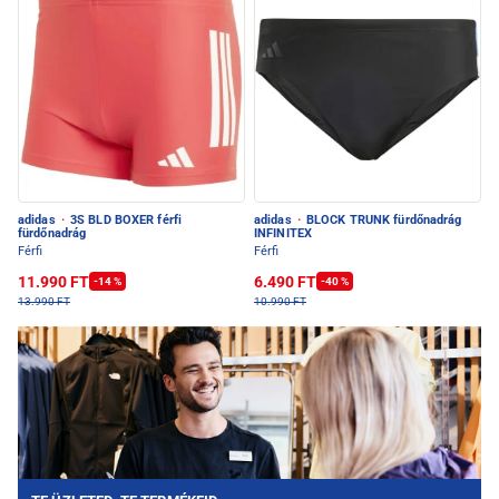
adidas
·
3S BLD BOXER férfi
adidas
·
BLOCK TRUNK fürdőnadrág
fürdőnadrág
INFINITEX
Férfi
Férfi
11.990 FT
6.490 FT
-14 %
-40 %
13.990 FT
10.990 FT