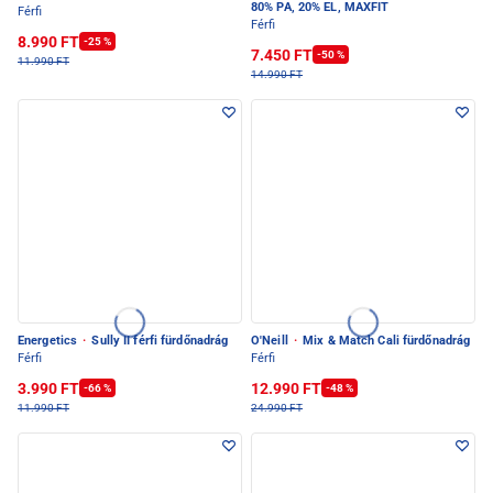
80% PA, 20% EL, MAXFIT
Férfi
Férfi
8.990 FT
-25 %
7.450 FT
-50 %
11.990 FT
14.990 FT
Energetics
·
Sully II férfi fürdőnadrág
O'Neill
·
Mix & Match Cali fürdőnadrág
Férfi
Férfi
3.990 FT
12.990 FT
-66 %
-48 %
11.990 FT
24.990 FT