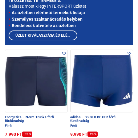
TE ÜZLETED. TE TERMÉKEID.
Válassz most ki egy INTERSPORT üzletet
Az üzletben elérhető termékek listája
Személyes szaktanácsadás helyben
Rendelések átvétele az üzletben
ÜZLET KIVÁLASZTÁSA ÉS ELÉRHETŐ TERMÉKEK MEGTEKINTÉSE
Energetics
·
Norm Trunks férfi
adidas
·
3S BLD BOXER férfi
fürdőnadrág
fürdőnadrág
Férfi
Férfi
7.990 FT
9.990 FT
-33 %
-28 %