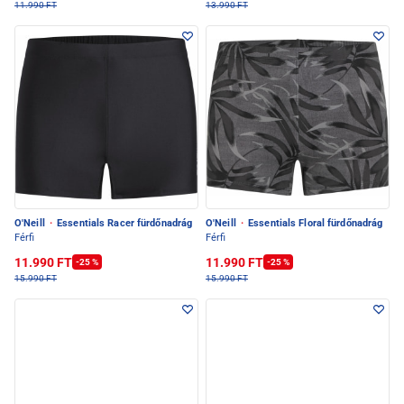
11.990 FT
13.990 FT
O'Neill
·
Essentials Racer fürdőnadrág
O'Neill
·
Essentials Floral fürdőnadrág
Férfi
Férfi
11.990 FT
11.990 FT
-25 %
-25 %
15.990 FT
15.990 FT