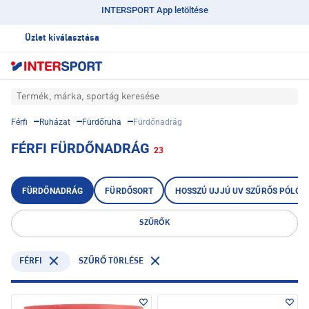
INTERSPORT App letöltése
Üzlet kiválasztása
Termék, márka, sportág keresése
Férfi
Ruházat
Fürdőruha
Fürdőnadrág
FÉRFI FÜRDŐNADRÁG
23
FÜRDŐNADRÁG
FÜRDŐSORT
HOSSZÚ UJJÚ UV SZŰRŐS PÓLÓ
SZŰRŐK
FÉRFI
SZŰRŐ TÖRLÉSE