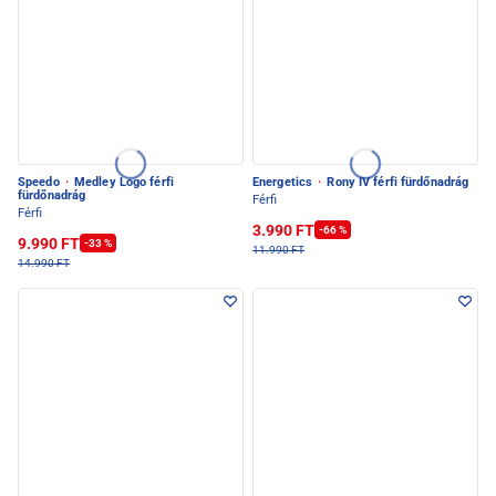
Speedo
·
Medley Logo férfi
Energetics
·
Rony IV férfi fürdőnadrág
fürdőnadrág
Férfi
Férfi
3.990 FT
-66 %
9.990 FT
-33 %
11.990 FT
14.990 FT