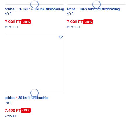
adidas
·
3STRIPES TRUNK fürdőnadrág
Arena
·
Threefold férfi fürdőnadrág
Férfi
Férfi
7.990 FT
7.990 FT
-38 %
-38 %
12.990 FT
12.990 FT
adidas
·
3S férfi fürdőnadrág
Férfi
7.490 FT
-25 %
9.990 FT