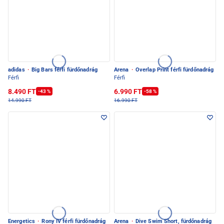
adidas
·
Big Bars férfi fürdőnadrág
Arena
·
Overlap Print férfi fürdőnadrág
Férfi
Férfi
8.490 FT
6.990 FT
-43 %
-58 %
14.990 FT
16.990 FT
Energetics
·
Rony IV férfi fürdőnadrág
Arena
·
Dive Swim Short, fürdőnadrág