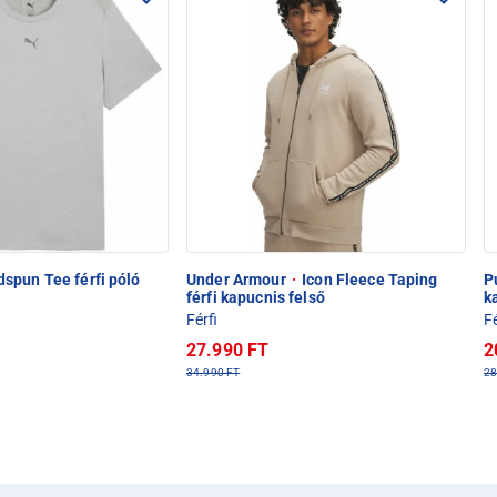
spun Tee férfi póló
Under Armour
·
Icon Fleece Taping
P
férfi kapucnis felső
k
Férfi
Fé
27.990 FT
2
34.990 FT
28