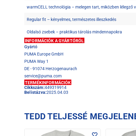
warmCELL technológia – melegen tart, miközben lélegző v
Regular fit – kényelmes, természetes illeszkedés
Oldalsó zsebek – praktikus tárolás mindennapokra
INFORMÁCIÓK A GYÁRTÓRÓL
Gyártó
PUMA Europe GmbH
PUMA Way 1
DE - 91074 Herzogenaurach
service@puma.com
TERMÉKINFORMÁCIÓK
Cikkszám:
449319914
Belistázva:
2025.04.03
TEDD TELJESSÉ MEGJELEN