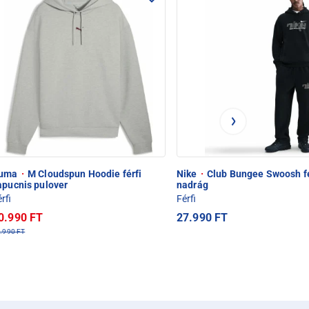
uma
·
M Cloudspun Hoodie férfi
Nike
·
Club Bungee Swoosh fé
apucnis pulover
nadrág
rfi
Férfi
0.990 FT
27.990 FT
.990 FT