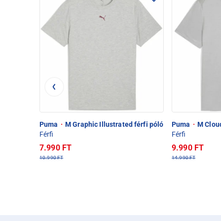
Puma
·
M Graphic Illustrated férfi póló
Puma
·
M Cloud
Férfi
Férfi
7.990 FT
9.990 FT
10.990 FT
14.990 FT