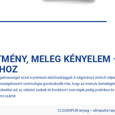
TMÉNY, MELEG KÉNYELEM 
HOZ
lmasságát ezzel a prémium edzőnadrággal! A négyirányú stretch telj
ségelvezető technológia gondoskodik róla, hogy az intenzív bemelegítés 
szkedést ad, az oldalsó zsebek és bordázott szárvégek pedig praktikus és 
rre számít.
CLOUDSPUN anyag – ultrapuha tapi