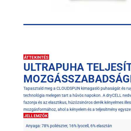
ÁTTEKINTÉS
ULTRAPUHA TELJESÍ
MOZGÁSSZABADSÁG
Tapasztald meg a CLOUDSPUN kimagasló puhaságát és ruga
technológia melegen tart a hűvös napokon. A dryCELL nedves
fazonja és az elasztikus, húzózsinóros derék kényelmes ille
mozgásformához, ahol a kényelem és a teljesítmény egysze
JELLEMZŐK
Anyaga: 78% poliészter, 16% lyocell, 6% elasztán