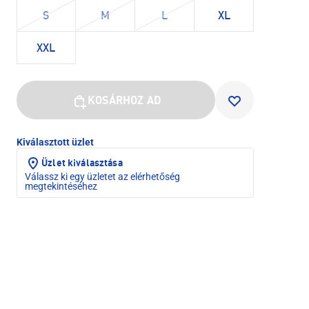
S
M
L
XL
XXL
KOSÁRHOZ AD
Kiválasztott üzlet
Üzlet kiválasztása
Válassz ki egy üzletet az elérhetőség
megtekintéséhez