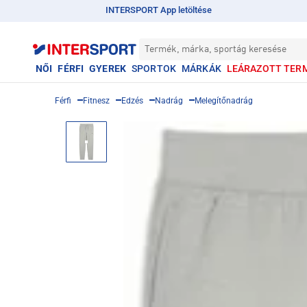
INTERSPORT App letöltése
Termék, márka, sportág keresése
NŐI
FÉRFI
GYEREK
SPORTOK
MÁRKÁK
LEÁRAZOTT TER
Férfi
Fitnesz
Edzés
Nadrág
Melegítőnadrág