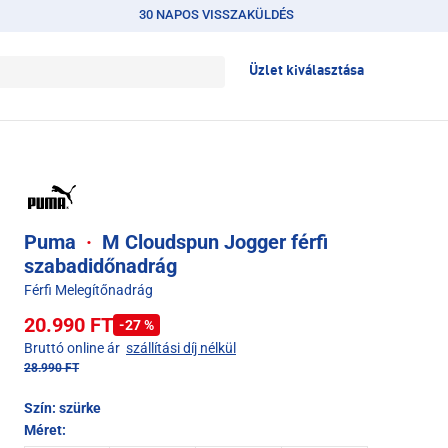
30 NAPOS VISSZAKÜLDÉS
Üzlet kiválasztása
Puma
·
M Cloudspun Jogger férfi
szabadidőnadrág
Férfi Melegítőnadrág
20.990 FT
-27 %
Bruttó online ár
szállítási díj nélkül
28.990 FT
Szín:
szürke
Méret: