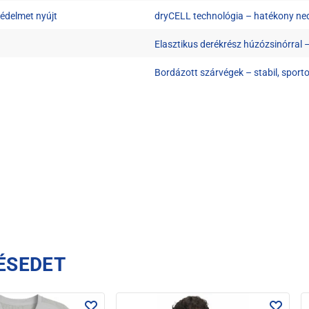
édelmet nyújt
dryCELL technológia – hatékony ned
Elasztikus derékrész húzózsinórral 
Bordázott szárvégek – stabil, sporto
ÉSEDET