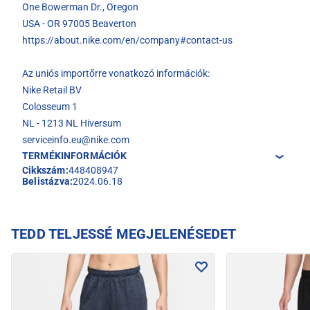
One Bowerman Dr., Oregon
USA - OR 97005 Beaverton
https://about.nike.com/en/company#contact-us
Az uniós importőrre vonatkozó információk:
Nike Retail BV
Colosseum 1
NL - 1213 NL Hiversum
serviceinfo.eu@nike.com
TERMÉKINFORMÁCIÓK
Cikkszám:
448408947
Belistázva:
2024.06.18
TEDD TELJESSÉ MEGJELENÉSEDET