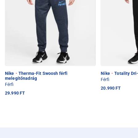
Nike
·
Therma-Fit Swoosh férfi
Nike
·
Totality Dri
melegítőnadrág
Férfi
Férfi
20.990 FT
29.990 FT