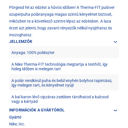
Pörgesd fel az edzést a hűvös időben! A Therma-FIT pulóver
szuperpuha poláranyaga magas szintű kényelmet biztosít,
miközben te a következő szintre lépsz az edzésben. A laza
érzet azt jelenti, hogy zavaró tényezők nélkül nyújthatsz és
mozoghatsz.
JELLEMZŐK
Anyaga: 100% poliészter
A Nike Therma-FIT technológia megtartja a testhőt, így
hideg időben is melegen tart
A polár rendkívül puha és belül enyhén bolyhos tapintású,
így melegen tart, és kényelmet nyújt
A bal karon lévő cipzáras zsebben tárolhatod a kulcsod
vagy a kártyád
INFORMÁCIÓK A GYÁRTÓRÓL
Gyártó
Nike, Inc.