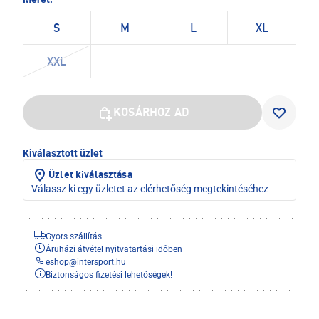
S
M
L
XL
XXL
KOSÁRHOZ AD
Kiválasztott üzlet
Üzlet kiválasztása
Válassz ki egy üzletet az elérhetőség megtekintéséhez
Gyors szállítás
Áruházi átvétel nyitvatartási időben
eshop
@
intersport.hu
Biztonságos fizetési lehetőségek!