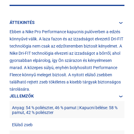
ÁTTEKINTÉS
Ebben a Nike Pro Performance kapucnis pulóverben a edzés
könnyűvé válik. A laza fazon és az izzadságot elvezető Dri-FIT
technológia nem csak az edzőteremben biztosít kényelmet. A
Nike Dri-FIT technológia elvezeti az izzadságot a bőrről, ahol
gyorsabban elpárolog, így Ön szárazon és kényelmesen
marad. A közepes súlyú, enyhén bolyhosított Performance
Fleece könnyű meleget biztosít. A nyitott elülső zsebben
található rejtett zseb tökéletes a kisebb tárgyak biztonságos
tárolására.
JELLEMZŐK
Anyag: 54 % poliészter, 46 % pamut | Kapucni bélése: 58 %
pamut, 42 % poliészter
Elülső zseb