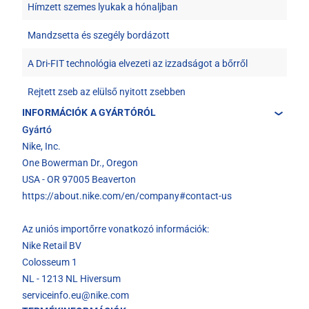
Hímzett szemes lyukak a hónaljban
Mandzsetta és szegély bordázott
A Dri-FIT technológia elvezeti az izzadságot a bőrről
Rejtett zseb az elülső nyitott zsebben
INFORMÁCIÓK A GYÁRTÓRÓL
Gyártó
Nike, Inc.
One Bowerman Dr., Oregon
USA - OR 97005 Beaverton
https://about.nike.com/en/company#contact-us
Az uniós importőrre vonatkozó információk:
Nike Retail BV
Colosseum 1
NL - 1213 NL Hiversum
serviceinfo.eu@nike.com