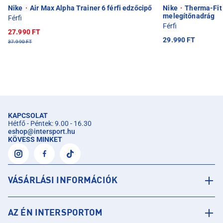
Nike
·
Air Max Alpha Trainer 6 férfi edzőcipő
Nike
·
Therma-Fit 
melegítőnadrág
Férfi
Férfi
27.990 FT
29.990 FT
37.990 FT
KAPCSOLAT
Hétfő - Péntek: 9.00 - 16.30
eshop
@
intersport.hu
KÖVESS MINKET
VÁSÁRLÁSI INFORMÁCIÓK
AZ ÉN INTERSPORTOM