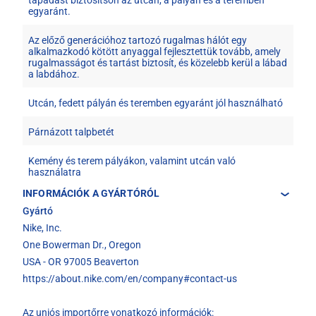
tapadást biztosítson az utcán, a pályán és a teremben
egyaránt.
Az előző generációhoz tartozó rugalmas hálót egy
alkalmazkodó kötött anyaggal fejlesztettük tovább, amely
rugalmasságot és tartást biztosít, és közelebb kerül a lábad
a labdához.
Utcán, fedett pályán és teremben egyaránt jól használható
Párnázott talpbetét
Kemény és terem pályákon, valamint utcán való
használatra
INFORMÁCIÓK A GYÁRTÓRÓL
Gyártó
Nike, Inc.
One Bowerman Dr., Oregon
USA - OR 97005 Beaverton
https://about.nike.com/en/company#contact-us
Az uniós importőrre vonatkozó információk: