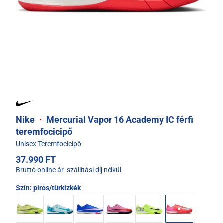
Nike
·
Mercurial Vapor 16 Academy IC férfi
teremfocicipő
Unisex Teremfocicipő
37.990 FT
Bruttó online ár
szállítási díj nélkül
Szín:
piros/türkizkék