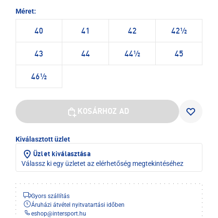
Méret:
40
41
42
42½
43
44
44½
45
46½
KOSÁRHOZ AD
Kiválasztott üzlet
Üzlet kiválasztása
Válassz ki egy üzletet az elérhetőség megtekintéséhez
Gyors szállítás
Áruházi átvétel nyitvatartási időben
eshop
@
intersport.hu