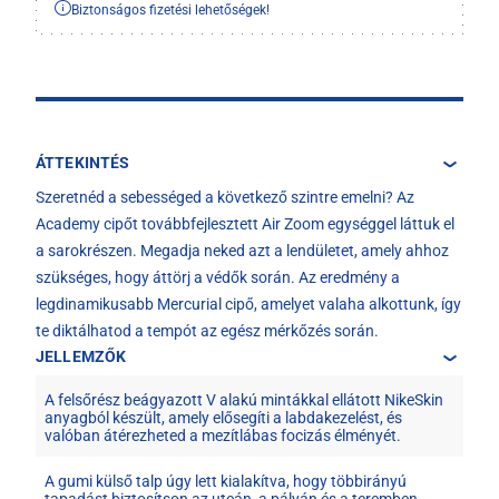
Biztonságos fizetési lehetőségek!
ÁTTEKINTÉS
Szeretnéd a sebességed a következő szintre emelni? Az
Academy cipőt továbbfejlesztett Air Zoom egységgel láttuk el
a sarokrészen. Megadja neked azt a lendületet, amely ahhoz
szükséges, hogy áttörj a védők során. Az eredmény a
legdinamikusabb Mercurial cipő, amelyet valaha alkottunk, így
te diktálhatod a tempót az egész mérkőzés során.
JELLEMZŐK
A felsőrész beágyazott V alakú mintákkal ellátott NikeSkin
anyagból készült, amely elősegíti a labdakezelést, és
valóban átérezheted a mezítlábas focizás élményét.
A gumi külső talp úgy lett kialakítva, hogy többirányú