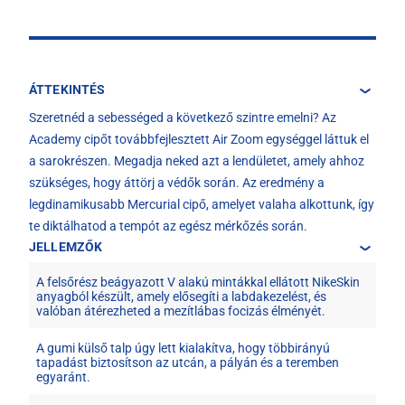
ÁTTEKINTÉS
Szeretnéd a sebességed a következő szintre emelni? Az
Academy cipőt továbbfejlesztett Air Zoom egységgel láttuk el
a sarokrészen. Megadja neked azt a lendületet, amely ahhoz
szükséges, hogy áttörj a védők során. Az eredmény a
legdinamikusabb Mercurial cipő, amelyet valaha alkottunk, így
te diktálhatod a tempót az egész mérkőzés során.
JELLEMZŐK
A felsőrész beágyazott V alakú mintákkal ellátott NikeSkin
anyagból készült, amely elősegíti a labdakezelést, és
valóban átérezheted a mezítlábas focizás élményét.
A gumi külső talp úgy lett kialakítva, hogy többirányú
tapadást biztosítson az utcán, a pályán és a teremben
egyaránt.