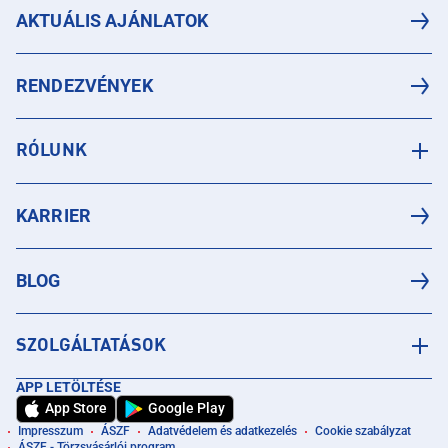
AKTUÁLIS AJÁNLATOK
RENDEZVÉNYEK
RÓLUNK
KARRIER
BLOG
SZOLGÁLTATÁSOK
APP LETÖLTÉSE
App Store
Google Play
Impresszum
ÁSZF
Adatvédelem és adatkezelés
Cookie szabályzat
ÁSZF - Törzsvásárlói program