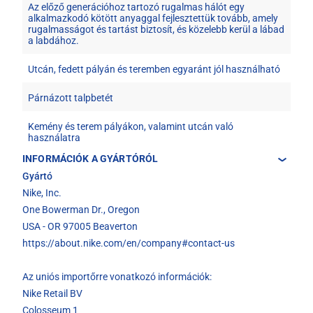
Az előző generációhoz tartozó rugalmas hálót egy
alkalmazkodó kötött anyaggal fejlesztettük tovább, amely
rugalmasságot és tartást biztosít, és közelebb kerül a lábad
a labdához.
Utcán, fedett pályán és teremben egyaránt jól használható
Párnázott talpbetét
Kemény és terem pályákon, valamint utcán való
használatra
INFORMÁCIÓK A GYÁRTÓRÓL
Gyártó
Nike, Inc.
One Bowerman Dr., Oregon
USA - OR 97005 Beaverton
https://about.nike.com/en/company#contact-us
Az uniós importőrre vonatkozó információk:
Nike Retail BV
Colosseum 1