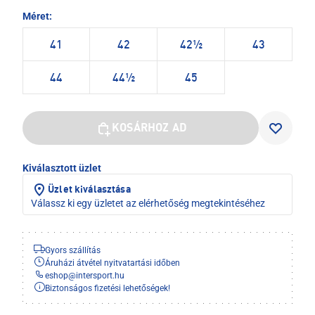
Méret:
41
42
42½
43
44
44½
45
KOSÁRHOZ AD
Kiválasztott üzlet
Üzlet kiválasztása
Válassz ki egy üzletet az elérhetőség megtekintéséhez
Gyors szállítás
Áruházi átvétel nyitvatartási időben
eshop
@
intersport.hu
Biztonságos fizetési lehetőségek!