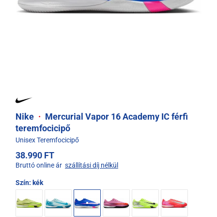
Nike
·
Mercurial Vapor 16 Academy IC férfi
teremfocicipő
Unisex Teremfocicipő
38.990 FT
Bruttó online ár
szállítási díj nélkül
Szín:
kék