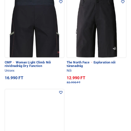
CMP
·
Woman Light Climb Női
The North Face
·
Exploration női
rövidnadrág Dry Function
túranadrág
Unisex
Női
16.990 FT
12.990 FT
32.990 FT