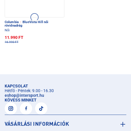
Columbia
·
BlueVista Hill női
rövidnadrág
Női
11.990 FT
16.990 FT
KAPCSOLAT
Hétfő - Péntek: 9.00 - 16.30
eshop
@
intersport.hu
KÖVESS MINKET
VÁSÁRLÁSI INFORMÁCIÓK