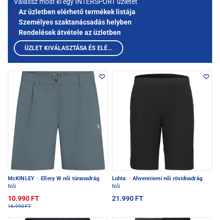
Válassz most ki egy INTERSPORT üzletet
Az üzletben elérhető termékek listája
Személyes szaktanácsadás helyben
Rendelések átvétele az üzletben
ÜZLET KIVÁLASZTÁSA ÉS ELÉRHETŐ TERMÉKEK MEGTEKINTÉSE
McKINLEY
·
Ellery W női túranadrág
Luhta
·
Ahvenniemi női rövidnadrág
Női
Női
10.990 FT
21.990 FT
16.990 FT