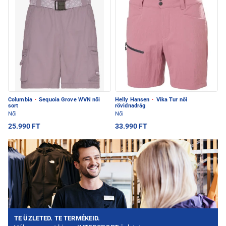
Columbia
·
Sequoia Grove WVN női
Helly Hansen
·
Vika Tur női
sort
rövidnadrág
Női
Női
25.990 FT
33.990 FT
TE ÜZLETED. TE TERMÉKEID.