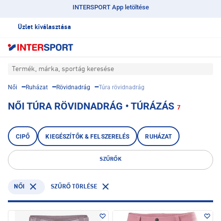
INTERSPORT App letöltése
Üzlet kiválasztása
Termék, márka, sportág keresése
Női
Ruházat
Rövidnadrág
Túra rövidnadrág
NŐI TÚRA RÖVIDNADRÁG • TÚRÁZÁS
7
CIPŐ
KIEGÉSZÍTŐK & FELSZERELÉS
RUHÁZAT
SZŰRŐK
NŐI
SZŰRŐ TÖRLÉSE