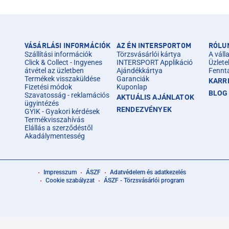
VÁSÁRLÁSI INFORMÁCIÓK
AZ ÉN INTERSPORTOM
RÓLU
Szállítási információk
Törzsvásárlói kártya
A válla
Click & Collect - Ingyenes
INTERSPORT Applikáció
Üzlete
átvétel az üzletben
Ajándékkártya
Fennt
Termékek visszaküldése
Garanciák
KARR
Fizetési módok
Kuponlap
BLOG
Szavatosság - reklamációs
AKTUÁLIS AJÁNLATOK
ügyintézés
RENDEZVÉNYEK
GYIK - Gyakori kérdések
Termékvisszahívás
Elállás a szerződéstől
Akadálymentesség
Impresszum
ÁSZF
Adatvédelem és adatkezelés
Cookie szabályzat
ÁSZF - Törzsvásárlói program