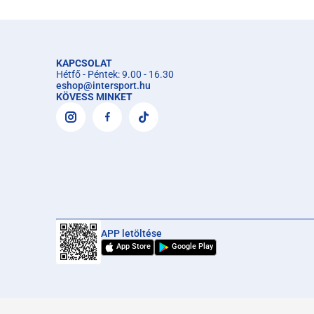
KAPCSOLAT
Hétfő - Péntek: 9.00 - 16.30
eshop
@
intersport.hu
KÖVESS MINKET
APP letöltése
App Store
Google Play