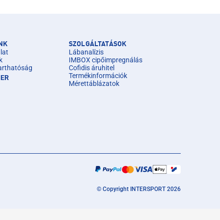
NK
SZOLGÁLTATÁSOK
lat
Lábanalízis
k
IMBOX cipőimpregnálás
arthatóság
Cofidis áruhitel
Termékinformációk
IER
Mérettáblázatok
© Copyright INTERSPORT 2026