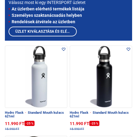
Válassz most ki egy INTERSPORT üzletet
Az üzletben elérhető termékek listája
Személyes szaktanácsadás helyben
Rendelések átvétele az üzletben
ÜZLET KIVÁLASZTÁSA ÉS ELÉRHETŐ TERMÉKEK MEGTEKINTÉSE
Hydro Flask
·
Standard Mouth kulacs
Hydro Flask
·
Standard Mouth kulacs
621ml
621ml
11.990 FT
11.990 FT
-25 %
-25 %
15.990 FT
15.990 FT