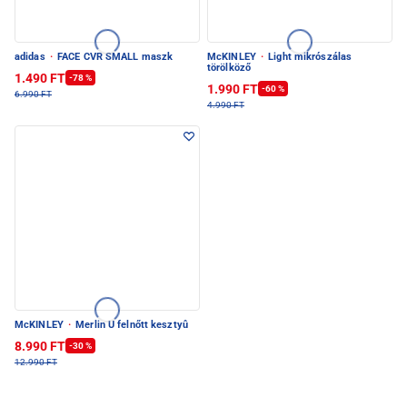
adidas
·
FACE CVR SMALL maszk
McKINLEY
·
Light mikrószálas
törölköző
1.490 FT
-78 %
1.990 FT
-60 %
6.990 FT
4.990 FT
McKINLEY
·
Merlin U felnőtt kesztyû
8.990 FT
-30 %
12.990 FT