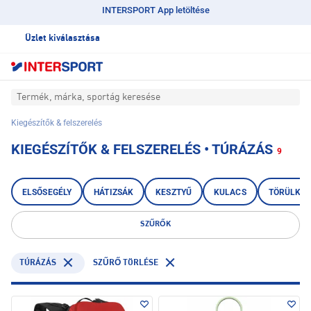
INTERSPORT App letöltése
Üzlet kiválasztása
Termék, márka, sportág keresése
Kiegészítők & felszerelés
KIEGÉSZÍTŐK & FELSZERELÉS • TÚRÁZÁS
9
ELSŐSEGÉLY
HÁTIZSÁK
KESZTYŰ
KULACS
TÖRÜLKÖ
SZŰRŐK
TÚRÁZÁS
SZŰRŐ TÖRLÉSE