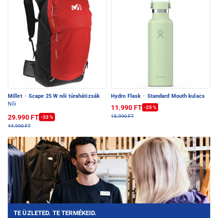
Millet
·
Scape 25 W női túrahátizsák
Hydro Flask
·
Standard Mouth kulacs
Női
11.990 FT
-25 %
29.990 FT
15.990 FT
-33 %
44.990 FT
TE ÜZLETED. TE TERMÉKEID.