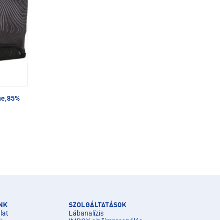
he,85%
NK
SZOLGÁLTATÁSOK
lat
Lábanalízis