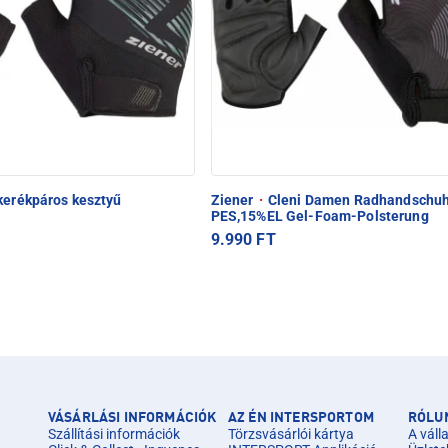
kerékpáros kesztyű
Ziener
·
Cleni Damen Radhandschu
PES,15%EL Gel-Foam-Polsterung
9.990 FT
VÁSÁRLÁSI INFORMÁCIÓK
AZ ÉN INTERSPORTOM
RÓLU
Szállítási információk
Törzsvásárlói kártya
A válla