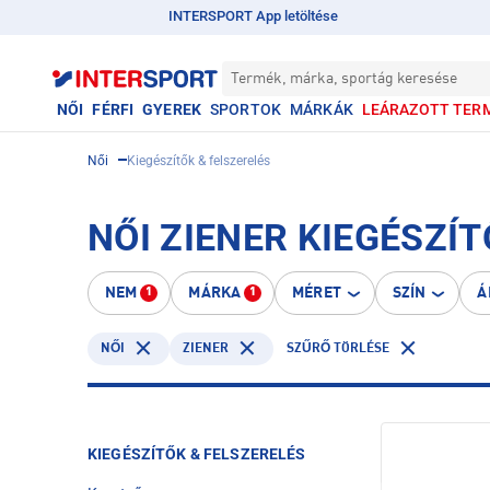
INTERSPORT App letöltése
Termék, márka, sportág keresése
NŐI
FÉRFI
GYEREK
SPORTOK
MÁRKÁK
LEÁRAZOTT TER
Női
Kiegészítők & felszerelés
NŐI ZIENER KIEGÉSZÍ
NEM
MÁRKA
MÉRET
SZÍN
Á
1
1
ZIENER
NŐI
SZŰRŐ TÖRLÉSE
KIEGÉSZÍTŐK & FELSZERELÉS