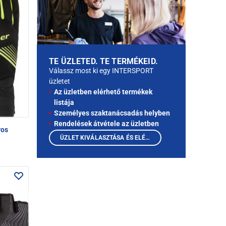
TE ÜZLETED. TE TERMÉKEID.
Válassz most ki egy INTERSPORT
üzletet
Az üzletben elérhető termékek
listája
Személyes szaktanácsadás helyben
Rendelések átvétele az üzletben
ros
ÜZLET KIVÁLASZTÁSA ÉS ELÉRHETŐ TERMÉKEK MEGTEKINTÉSE