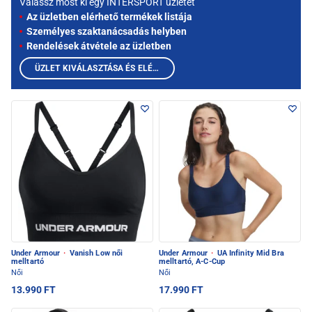
Válassz most ki egy INTERSPORT üzletet
Az üzletben elérhető termékek listája
Személyes szaktanácsadás helyben
Rendelések átvétele az üzletben
ÜZLET KIVÁLASZTÁSA ÉS ELÉRHETŐ TERMÉKEK MEGTEKINTÉSE
Under Armour
·
Vanish Low női
Under Armour
·
UA Infinity Mid Bra
melltartó
melltartó, A-C-Cup
Női
Női
13.990 FT
17.990 FT