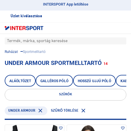
INTERSPORT App letöltése
Üzlet kiválasztása
Termék, márka, sportág keresése
Ruházat
Sportmelltartó
UNDER ARMOUR SPORTMELLTARTÓ
14
ALÁÖLTÖZET
GALLÉROS PÓLÓ
HOSSZÚ UJJÚ PÓLÓ
KABÁ
SZŰRŐK
UNDER ARMOUR
SZŰRŐ TÖRLÉSE