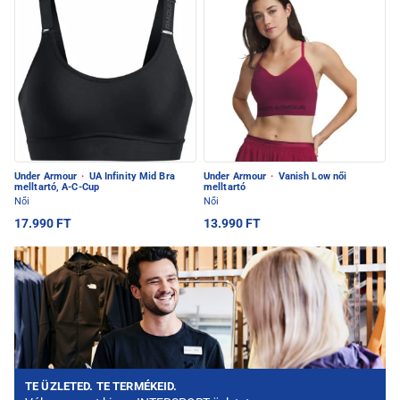
Under Armour
·
UA Infinity Mid Bra
Under Armour
·
Vanish Low női
melltartó, A-C-Cup
melltartó
Női
Női
17.990 FT
13.990 FT
TE ÜZLETED. TE TERMÉKEID.