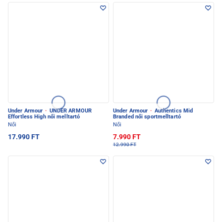
Under Armour
·
UNDER ARMOUR
Under Armour
·
Authentics Mid
Effortless High női melltartó
Branded női sportmelltartó
Női
Női
17.990 FT
7.990 FT
12.990 FT