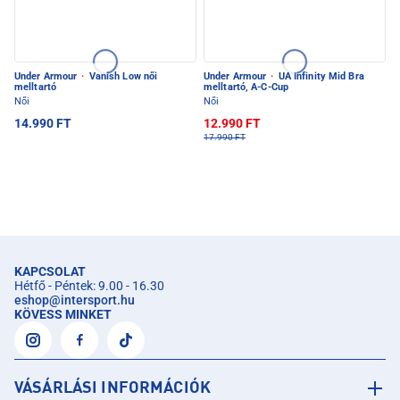
Under Armour
·
Vanish Low női
Under Armour
·
UA Infinity Mid Bra
melltartó
melltartó, A-C-Cup
Női
Női
14.990 FT
12.990 FT
17.990 FT
KAPCSOLAT
Hétfő - Péntek: 9.00 - 16.30
eshop
@
intersport.hu
KÖVESS MINKET
VÁSÁRLÁSI INFORMÁCIÓK