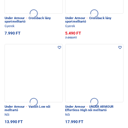
Under Armour
·
Crossback lány
Under Armour
·
Crossback lány
sportmelltartó
sportmelltartó
Gyerek
Gyerek
7.990 FT
5.490 FT
7.990 FT
Under Armour
·
Vanish Low női
Under Armour
·
UNDER ARMOUR
melltartó
Effortless High női melltartó
Női
Női
13.990 FT
17.990 FT