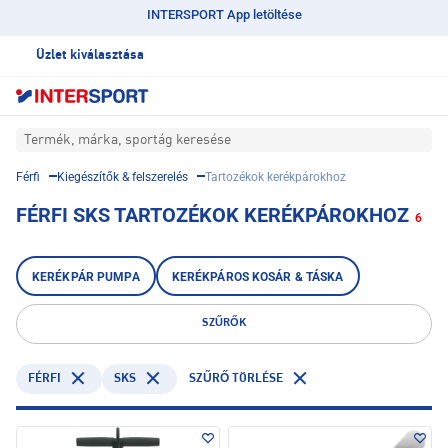
INTERSPORT App letöltése
Üzlet kiválasztása
Termék, márka, sportág keresése
Férfi
Kiegészítők & felszerelés
Tartozékok kerékpárokhoz
FÉRFI SKS TARTOZÉKOK KERÉKPÁROKHOZ
6
KERÉKPÁR PUMPA
KERÉKPÁROS KOSÁR & TÁSKA
SZŰRŐK
FÉRFI
SKS
SZŰRŐ TÖRLÉSE