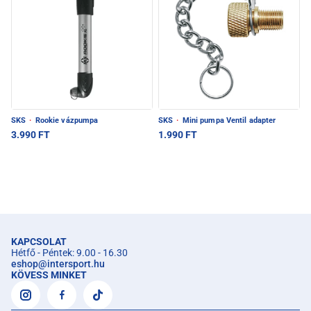
SKS
·
Rookie vázpumpa
SKS
·
Mini pumpa Ventil adapter
3.990 FT
1.990 FT
KAPCSOLAT
Hétfő - Péntek: 9.00 - 16.30
eshop
@
intersport.hu
KÖVESS MINKET