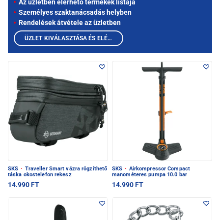
Az üzletben elérhető termékek listája
Személyes szaktanácsadás helyben
Rendelések átvétele az üzletben
ÜZLET KIVÁLASZTÁSA ÉS ELÉRHETŐ TERMÉKEK MEGTEKINTÉSE
SKS
·
Traveller Smart vázra rögzíthető
SKS
·
Airkompressor Compact
táska okostelefon rekesz
manométeres pumpa 10.0 bar
14.990 FT
14.990 FT