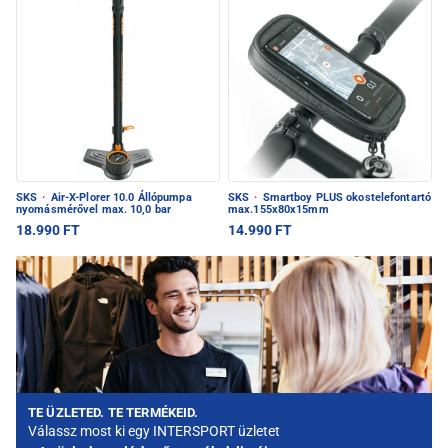
SKS
·
Air-X-Plorer 10.0 Állópumpa
SKS
·
Smartboy PLUS okostelefontartó
nyomásmérővel max. 10,0 bar
max.155x80x15mm
18.990 FT
14.990 FT
TE ÜZLETED. TE TERMÉKEID.
Válassz most ki egy INTERSPORT üzletet