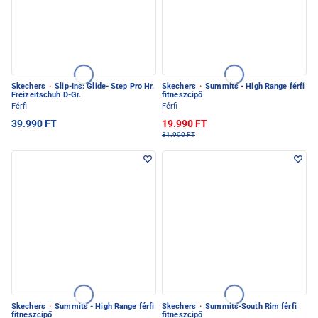
Skechers
·
Slip-Ins: Glide- Step Pro Hr.
Skechers
·
Summits - High Range férfi
Freizeitschuh D-Gr.
fitneszcipő
Férfi
Férfi
39.990 FT
19.990 FT
31.990 FT
Skechers
·
Summits - High Range férfi
Skechers
·
Summits-South Rim férfi
fitneszcipő
fitneszcipő