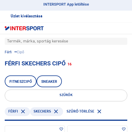
INTERSPORT App letöltése
Üzlet kiválasztása
Termék, márka, sportág keresése
Férfi
Cipő
FÉRFI SKECHERS CIPŐ
16
FITNESZCIPŐ
SNEAKER
SZŰRŐK
FÉRFI
SKECHERS
SZŰRŐ TÖRLÉSE