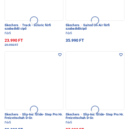
Skechers
·
Track - Scloric férfi
Skechers
·
Suited On Air férfi
szabadidő cipő
szabadidőcipő
Férfi
Férfi
23.990 FT
35.990 FT
29.990 FT
Skechers
·
Slip-Ins: Glide- Step Pro Hr.
Skechers
·
Slip-Ins: Glide- Step Pro Hr.
Freizeitschuh D-Gr.
Freizeitschuh D-Gr.
Férfi
Férfi