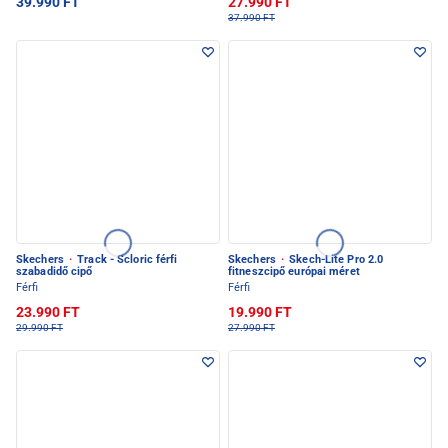
39.990 FT
27.990 FT
37.990 FT
Skechers
·
Track - Scloric férfi
Skechers
·
Skech-Lite Pro 2.0
szabadidő cipő
fitneszcipő európai méret
Férfi
Férfi
23.990 FT
19.990 FT
29.990 FT
27.990 FT