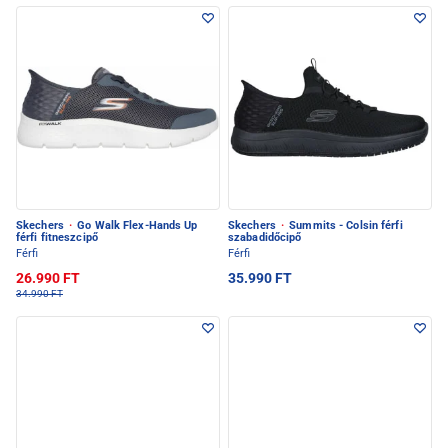
Skechers
·
Go Walk Flex-Hands Up
Skechers
·
Summits - Colsin férfi
férfi fitneszcipő
szabadidőcipő
Férfi
Férfi
26.990 FT
35.990 FT
34.990 FT