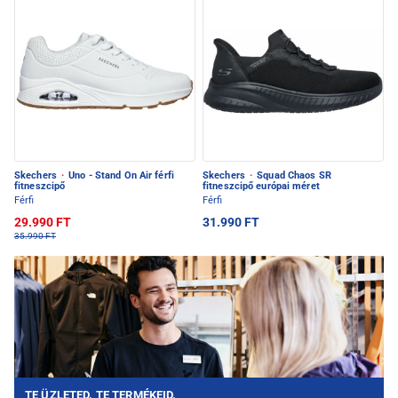
Skechers
·
Uno - Stand On Air férfi
Skechers
·
Squad Chaos SR
fitneszcipő
fitneszcipő európai méret
Férfi
Férfi
29.990 FT
31.990 FT
35.990 FT
TE ÜZLETED. TE TERMÉKEID.