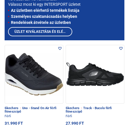
Válassz most ki egy INTERSPORT üzletet
Az üzletben elérhető termékek listája
Személyes szaktanácsadás helyben
Rendelések átvétele az üzletben
ÜZLET KIVÁLASZTÁSA ÉS ELÉRHETŐ TERMÉKEK MEGTEKINTÉSE
Skechers
·
Uno - Stand On Air férfi
Skechers
·
Track - Bucolo férfi
fitneszcipő
fitneszcipő
Férfi
Férfi
31.990 FT
27.990 FT