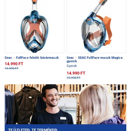
Seac
·
FullFace felnőtt búvármaszk
Seac
·
SEAC FullFace maszk Magica
gyerek
14.990 FT
Gyerek
19.990 FT
14.990 FT
19.990 FT
TE ÜZLETED. TE TERMÉKEID.