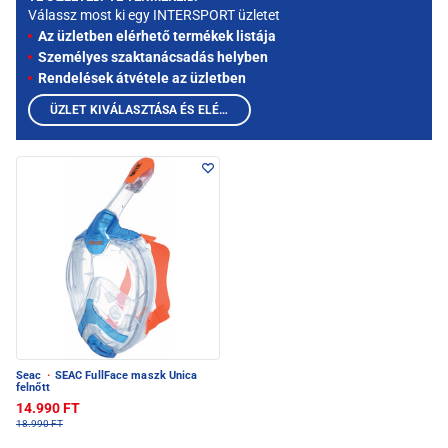
Válassz most ki egy INTERSPORT üzletet
Az üzletben elérhető termékek listája
Személyes szaktanácsadás helyben
Rendelések átvétele az üzletben
ÜZLET KIVÁLASZTÁSA ÉS ELÉRHETŐ TERMÉKEK MEGTEKINTÉSE
Seac
·
SEAC FullFace maszk Unica
felnőtt
14.990 FT
18.990 FT