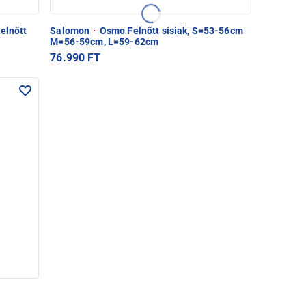
elnőtt
Salomon
·
Osmo Felnőtt sísiak, S=53-56cm
M=56-59cm, L=59-62cm
76.990 FT