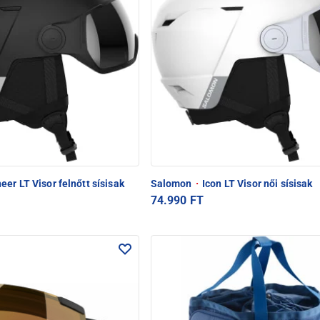
eer LT Visor felnőtt sísisak
Salomon
·
Icon LT Visor női sísisak
74.990 FT