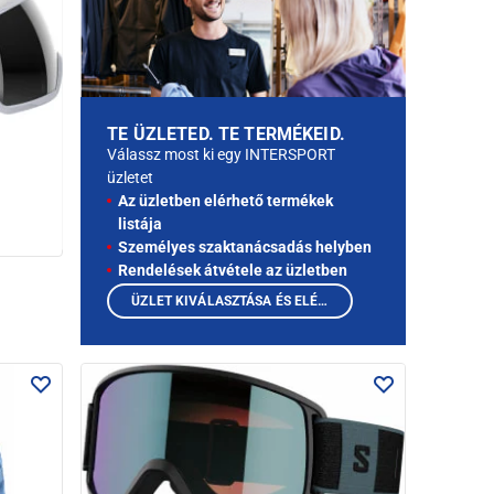
TE ÜZLETED. TE TERMÉKEID.
Válassz most ki egy INTERSPORT
üzletet
Az üzletben elérhető termékek
listája
Személyes szaktanácsadás helyben
Rendelések átvétele az üzletben
ÜZLET KIVÁLASZTÁSA ÉS ELÉRHETŐ TERMÉKEK MEGTEKINTÉSE