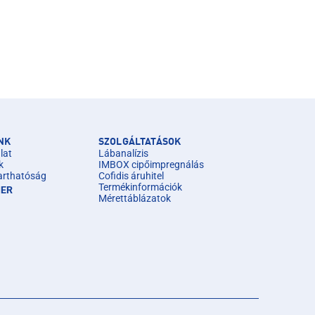
NK
SZOLGÁLTATÁSOK
lat
Lábanalízis
k
IMBOX cipőimpregnálás
arthatóság
Cofidis áruhitel
Termékinformációk
IER
Mérettáblázatok