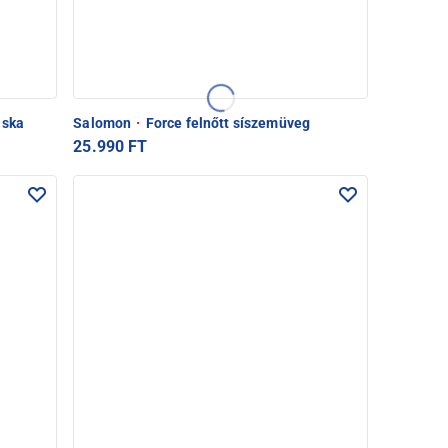
áska
Salomon
·
Force felnőtt síszemüveg
25.990 FT