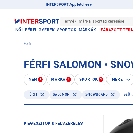
INTERSPORT App letöltése
Termék, márka, sportág keresése
NŐI
FÉRFI
GYEREK
SPORTOK
MÁRKÁK
LEÁRAZOTT TER
Férfi
FÉRFI SALOMON • SN
NEM
MÁRKA
SPORTOK
MÉRET
1
1
1
FÉRFI
SALOMON
SNOWBOARD
SZŰR
KIEGÉSZÍTŐK & FELSZERELÉS