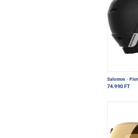
Salomon
·
Pion
74.990 FT