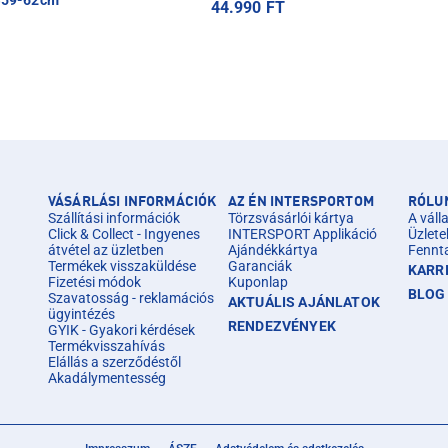
=59-62cm
44.990 FT
VÁSÁRLÁSI INFORMÁCIÓK
AZ ÉN INTERSPORTOM
RÓLU
Szállítási információk
Törzsvásárlói kártya
A válla
Click & Collect - Ingyenes
INTERSPORT Applikáció
Üzlete
átvétel az üzletben
Ajándékkártya
Fennt
Termékek visszaküldése
Garanciák
KARR
Fizetési módok
Kuponlap
BLOG
Szavatosság - reklamációs
AKTUÁLIS AJÁNLATOK
ügyintézés
RENDEZVÉNYEK
GYIK - Gyakori kérdések
Termékvisszahívás
Elállás a szerződéstől
Akadálymentesség