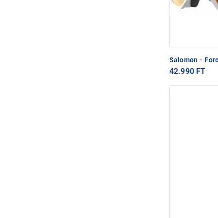
Salomon
·
Forc
42.990 FT