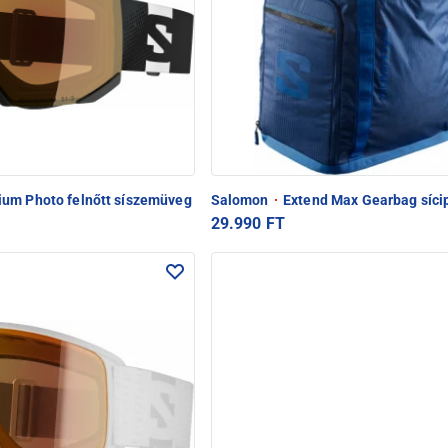
um Photo felnőtt síszemüveg
Salomon
·
Extend Max Gearbag síci
29.990 FT