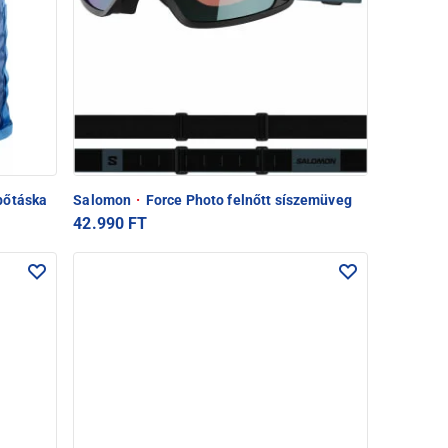
pőtáska
Salomon
·
Force Photo felnőtt síszemüveg
42.990 FT