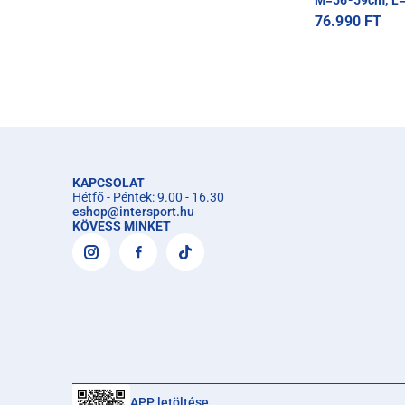
M=56-59cm, L
76.990 FT
KAPCSOLAT
Hétfő - Péntek: 9.00 - 16.30
eshop
@
intersport.hu
KÖVESS MINKET
APP letöltése