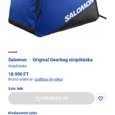
Salomon
·
Original Gearbag sícipőtáska
Sícipőtáska
18.990 FT
Bruttó online ár
szállítási díj nélkül
Szín:
kék
KOSÁRHOZ AD
Kiválasztott üzlet