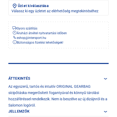
Üzlet kiválasztása
Válassz ki egy üzletet az elérhetőség megtekintéséhez
Gyors szállítás
Áruházi átvétel nyitvatartási időben
eshop
@
intersport.hu
Biztonságos fizetési lehetőségek!
ÁTTEKINTÉS
Az egyszerű, tartós és intuitív ORIGINAL GEARBAG
sícipőtáska megerősített fogantyúval és könnyű tárolási
hozzáféréssel rendelkezik. Nem is beszélve az új dizájnról és a
Salomon logóról.
JELLEMZŐK