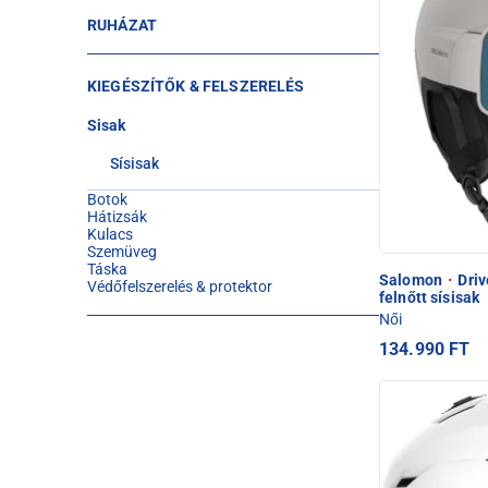
RUHÁZAT
KIEGÉSZÍTŐK & FELSZERELÉS
Sisak
Sísisak
Botok
Hátizsák
Kulacs
Szemüveg
Táska
Salomon
·
Driv
Védőfelszerelés & protektor
felnőtt sísisak
Női
134.990 FT