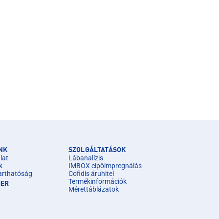
NK
SZOLGÁLTATÁSOK
lat
Lábanalízis
k
IMBOX cipőimpregnálás
arthatóság
Cofidis áruhitel
Termékinformációk
IER
Mérettáblázatok