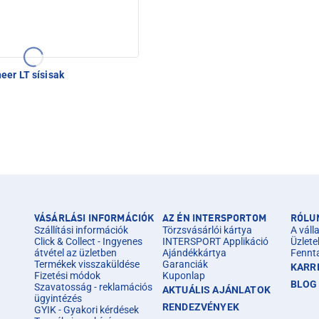
eer LT sísisak
VÁSÁRLÁSI INFORMÁCIÓK
AZ ÉN INTERSPORTOM
RÓLU
Szállítási információk
Törzsvásárlói kártya
A válla
Click & Collect - Ingyenes
INTERSPORT Applikáció
Üzlete
átvétel az üzletben
Ajándékkártya
Fennt
Termékek visszaküldése
Garanciák
KARR
Fizetési módok
Kuponlap
BLOG
Szavatosság - reklamációs
AKTUÁLIS AJÁNLATOK
ügyintézés
RENDEZVÉNYEK
GYIK - Gyakori kérdések