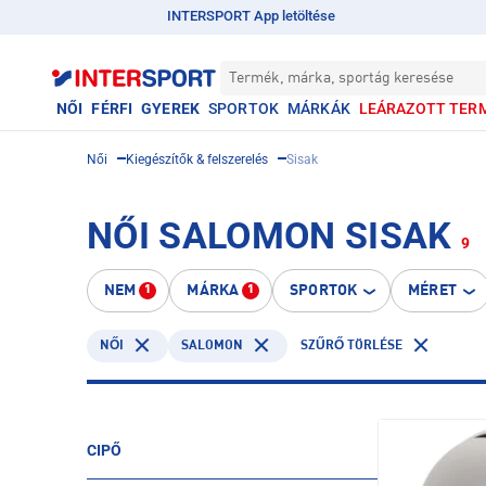
INTERSPORT App letöltése
Termék, márka, sportág keresése
NŐI
FÉRFI
GYEREK
SPORTOK
MÁRKÁK
LEÁRAZOTT TER
Női
Kiegészítők & felszerelés
Sisak
NŐI SALOMON SISAK
9
NEM
MÁRKA
SPORTOK
MÉRET
1
1
SALOMON
NŐI
SZŰRŐ TÖRLÉSE
CIPŐ