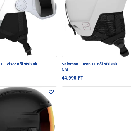
 LT Visor női sísisak
Salomon
·
Icon LT női sísisak
Női
44.990 FT