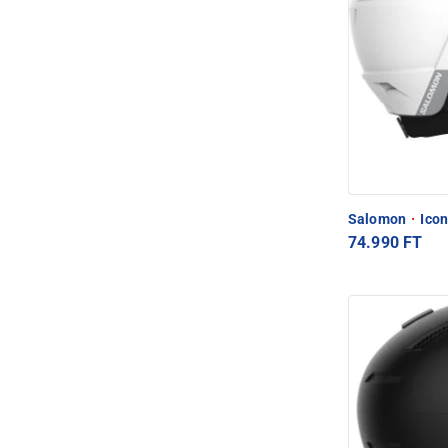
Salomon
·
Icon
74.990 FT