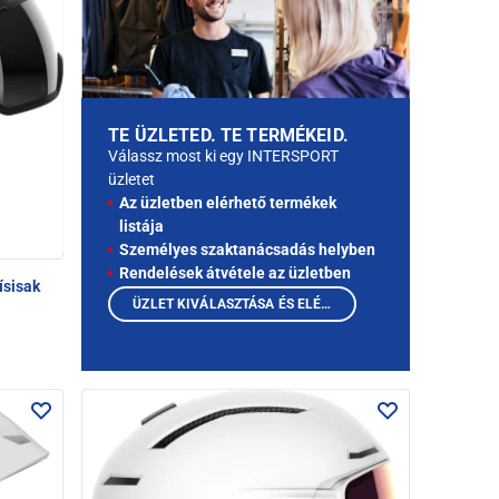
TE ÜZLETED. TE TERMÉKEID.
Válassz most ki egy INTERSPORT
üzletet
Az üzletben elérhető termékek
listája
Személyes szaktanácsadás helyben
Rendelések átvétele az üzletben
ísisak
ÜZLET KIVÁLASZTÁSA ÉS ELÉRHETŐ TERMÉKEK MEGTEKINTÉSE