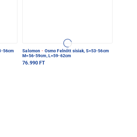
53-56cm
Salomon
·
Osmo Felnőtt sísiak, S=53-56cm
M=56-59cm, L=59-62cm
76.990 FT