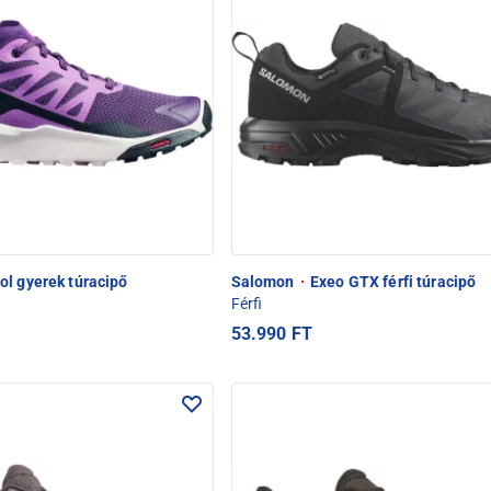
ol gyerek túracipő
Salomon
·
Exeo GTX férfi túracipő
Férfi
53.990 FT