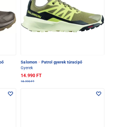
ipő
Salomon
·
Patrol gyerek túracipő
Gyerek
14.990 FT
18.990 FT