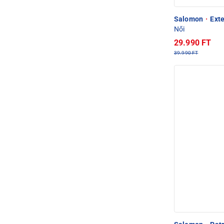
Salomon
·
Exte
Női
29.990 FT
39.990 FT