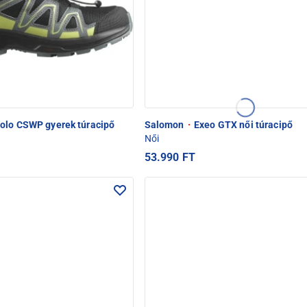
olo CSWP gyerek túracipő
Salomon
·
Exeo GTX női túracipő
Női
53.990 FT