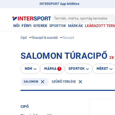
INTERSPORT App letöltése
Termék, márka, sportág keresése
NŐI
FÉRFI
GYEREK
SPORTOK
MÁRKÁK
LEÁRAZOTT TER
Cipő
Túracipő & szandál
Túracipő
SALOMON TÚRACIPŐ
28
NEM
MÁRKA
SPORTOK
MÉRET
1
SALOMON
SZŰRŐ TÖRLÉSE
CIPŐ