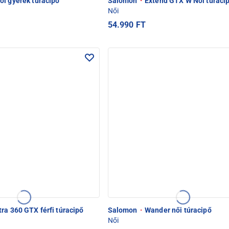
ol gyerek túracipő
Salomon
·
Extend GTX W Női túraci
Női
54.990 FT
tra 360 GTX férfi túracipő
Salomon
·
Wander női túracipő
Női