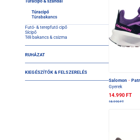
Túracipő & szandál
Túracipő
Túrabakancs
Futó- & terepfutó cipő
Sícipő
Téli bakancs & csizma
RUHÁZAT
KIEGÉSZÍTŐK & FELSZERELÉS
Salomon
·
Patr
Gyerek
14.990 FT
18.990 FT