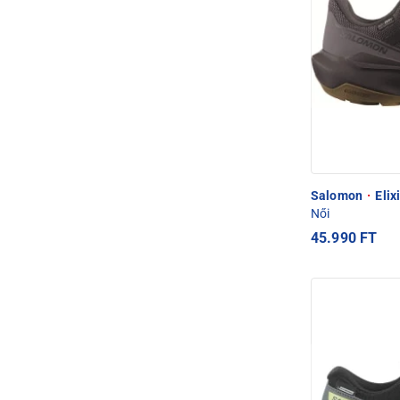
Salomon
·
Elix
Női
45.990 FT