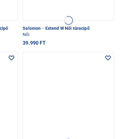
acipő
Salomon
·
Extend W Női túracipő
Női
39.990 FT