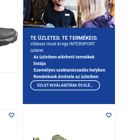
TE ÜZLETED. TE TERMÉKEID.
Válassz most ki egy INTERSPORT
üzletet
Az üzletben elérhető termékek
listája
Személyes szaktanácsadás helyben
Rendelések átvétele az üzletben
ÜZLET KIVÁLASZTÁSA ÉS ELÉRHETŐ TERMÉKEK MEGTEKINTÉSE