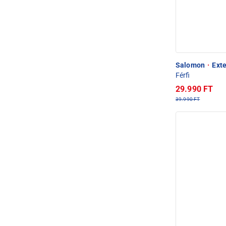
Salomon
·
Exte
Férfi
29.990 FT
39.990 FT