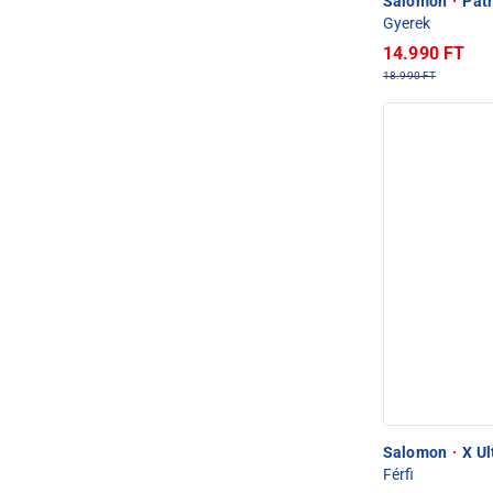
Salomon
·
Patr
Gyerek
14.990 FT
18.990 FT
Salomon
·
X Ul
Férfi