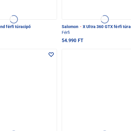
nd férfi túracipő
Salomon
·
X Ultra 360 GTX férfi túr
Férfi
54.990 FT