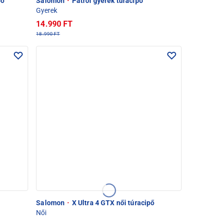
pő
Salomon
·
Patrol gyerek túracipő
Gyerek
14.990 FT
18.990 FT
Salomon
·
X Ultra 4 GTX női túracipő
Női