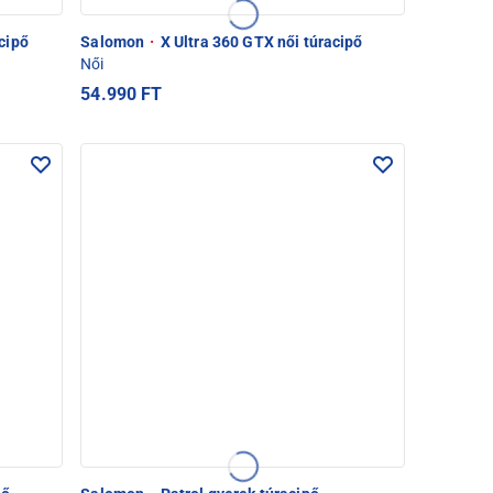
cipő
Salomon
·
X Ultra 360 GTX női túracipő
Női
54.990 FT