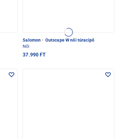
Salomon
·
Outscape W női túracipő
Női
37.990 FT