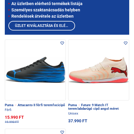
Az üzletben elérhető termékek listája
Személyes szaktanácsadás helyben
Rendelések átvétele az üzletben
ÜZLET KIVÁLASZTÁSA ÉS ELÉRHETŐ TERMÉKEK MEGTEKINTÉSE
Puma
·
Attacanto II férfi teremfocicipő
Puma
·
Future 9 Match IT
teremlabdarúgó cipő angol méret
Férfi
Unisex
15.990 FT
37.990 FT
19.990 FT