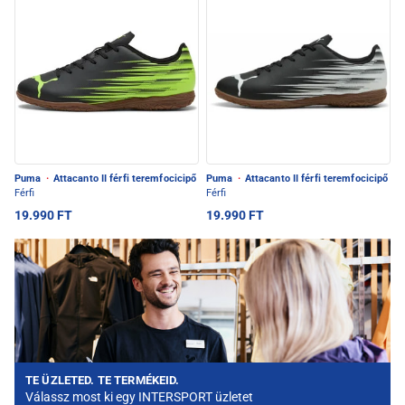
Puma
·
Attacanto II férfi teremfocicipő
Puma
·
Attacanto II férfi teremfocicipő
Férfi
Férfi
19.990 FT
19.990 FT
TE ÜZLETED. TE TERMÉKEID.
Válassz most ki egy INTERSPORT üzletet