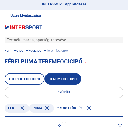
INTERSPORT App letöltése
Üzlet kiválasztása
Termék, márka, sportág keresése
Férfi
Cipő
Focicipő
Teremfocicipő
FÉRFI PUMA TEREMFOCICIPŐ
5
STOPLIS FOCICIPŐ
TEREMFOCICIPŐ
SZŰRŐK
FÉRFI
PUMA
SZŰRŐ TÖRLÉSE