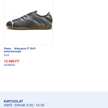
Puma
·
Attacanto IT férfi
teremfocicipő
Férfi
12.990 FT
19.990 FT
KAPCSOLAT
Hétfő - Péntek: 9.00 - 16.30