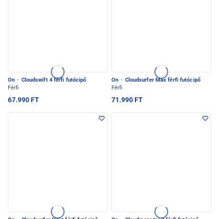
On
·
Cloudswift 4 férfi futócipő
On
·
Cloudsurfer Max férfi futócipő
Férfi
Férfi
67.990 FT
71.990 FT