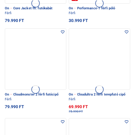
On
·
Core Jacket ffi. futókabát
On
·
Performance-T férfi póló
Férfi
Férfi
79.990 FT
30.990 FT
On
·
Cloudmonster 2 férfi futócipő
On
·
Cloudultra 2 férfi terepfutó cipő
Férfi
Férfi
79.990 FT
69.990 FT
75.990 FT