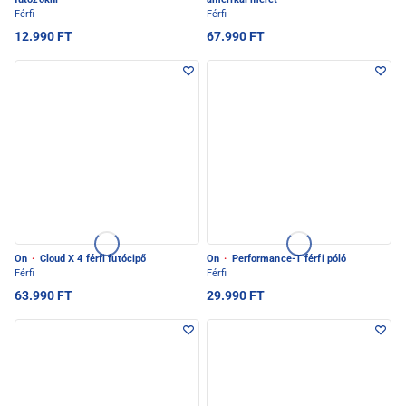
Férfi
Férfi
12.990 FT
67.990 FT
On
·
Cloud X 4 férfi futócipő
On
·
Performance-T férfi póló
Férfi
Férfi
63.990 FT
29.990 FT