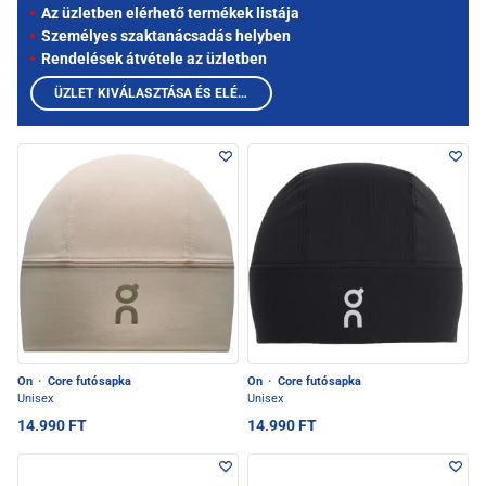
Az üzletben elérhető termékek listája
Személyes szaktanácsadás helyben
Rendelések átvétele az üzletben
ÜZLET KIVÁLASZTÁSA ÉS ELÉRHETŐ TERMÉKEK MEGTEKINTÉSE
On
·
Core futósapka
On
·
Core futósapka
Unisex
Unisex
14.990 FT
14.990 FT