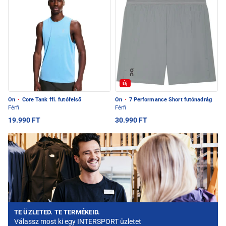
Új
On
·
Core Tank ffi. futófelső
On
·
7 Performance Short futónadrág
Férfi
Férfi
19.990 FT
30.990 FT
TE ÜZLETED. TE TERMÉKEID.
Válassz most ki egy INTERSPORT üzletet