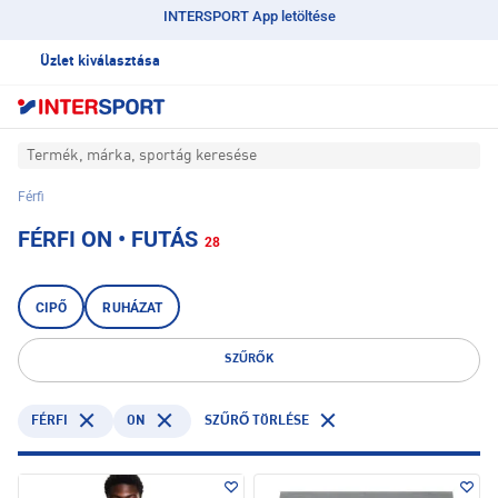
INTERSPORT App letöltése
Üzlet kiválasztása
Termék, márka, sportág keresése
Férfi
FÉRFI ON • FUTÁS
28
CIPŐ
RUHÁZAT
SZŰRŐK
FÉRFI
ON
SZŰRŐ TÖRLÉSE