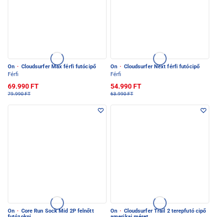
On
·
Cloudsurfer Max férfi futócipő
On
·
Cloudsurfer Next férfi futócipő
Férfi
Férfi
69.990 FT
54.990 FT
79.990 FT
63.990 FT
On
·
Core Run Sock Mid 2P felnőtt
On
·
Cloudsurfer Trail 2 terepfutó cipő
futózokni
amerikai méret