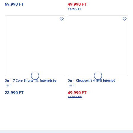
69.990 FT
49.990 FT
66.990 FT
On
·
7 Core Shorts ffi. futónadrág
On
·
Cloudswift 4 férfi futócipő
Férfi
Férfi
23.990 FT
49.990 FT
69.990 FT