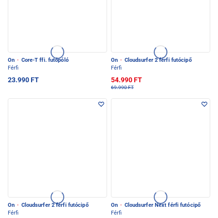
On
·
Core-T ffi. futópóló
On
·
Cloudsurfer 2 férfi futócipő
Férfi
Férfi
23.990 FT
54.990 FT
69.990 FT
On
·
Cloudsurfer 2 férfi futócipő
On
·
Cloudsurfer Next férfi futócipő
Férfi
Férfi