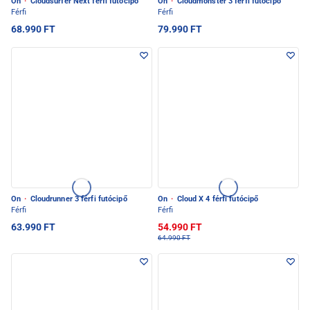
On
·
Cloudsurfer Next férfi futócipő
On
·
Cloudmonster 3 férfi futócipő
Férfi
Férfi
68.990 FT
79.990 FT
On
·
Cloudrunner 3 férfi futócipő
On
·
Cloud X 4 férfi futócipő
Férfi
Férfi
63.990 FT
54.990 FT
64.990 FT