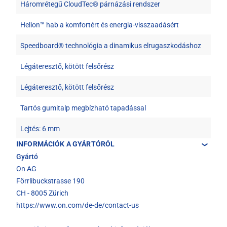
Háromrétegű CloudTec® párnázási rendszer
Helion™ hab a komfortért és energia-visszaadásért
Speedboard® technológia a dinamikus elrugaszkodáshoz
Légáteresztő, kötött felsőrész
Légáteresztő, kötött felsőrész
Tartós gumitalp megbízható tapadással
Lejtés: 6 mm
INFORMÁCIÓK A GYÁRTÓRÓL
Gyártó
On AG
Förrlibuckstrasse 190
CH - 8005 Zürich
https://www.on.com/de-de/contact-us