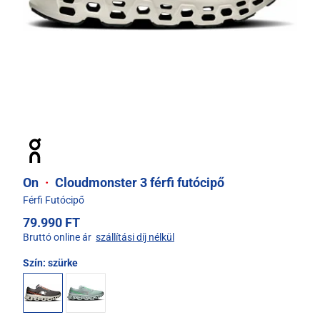
On
·
Cloudmonster 3 férfi futócipő
Férfi Futócipő
79.990 FT
Bruttó online ár
szállítási díj nélkül
Szín:
szürke