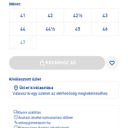
Méret:
41
42
42½
43
44
44½
45
46
47
KOSÁRHOZ AD
Kiválasztott üzlet
Üzlet kiválasztása
Válassz ki egy üzletet az elérhetőség megtekintéséhez
Gyors szállítás
Áruházi átvétel nyitvatartási időben
eshop
@
intersport.hu