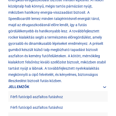
energikus elrugaszkodást biztosít minden lépésnél. A Helion™
középtalp hab könnyű, mégis tartós párnázást nyújt,
miközben hatékony energia-visszaadást biztosít. A
Speedboard® lemez minden talajérintésnél energiát tárol,
majd az elrugaszkodásnál előre lendít, így a futás
gördülékenyebb és hatékonyabb lesz. A továbbfejlesztett
rocker kialakítás segíti a természetes előregördülést, amely
gyorsabb és dinamikusabb lépéseket eredményez. A préselt
gumiból készült külső talp megbízható tapadást biztosít
aszfalton és kemény futófelületeken. A kötött, mérnökileg
kialakított felsőrész kiváló szellőzést biztosít, miközben stabil
tartást nyújt a lábnak. A továbbfejlesztett nyelvkialakítás
megkönnyíti a cipő felvételét, és kényelmes, biztonságos
illeszkedést biztosít futás közben.
JELLEMZŐK
Férfi futócipő aszfaltos futáshoz
Férfi futócipő aszfaltos futáshoz