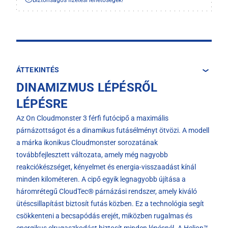
Biztonságos fizetési lehetőségek!
ÁTTEKINTÉS
DINAMIZMUS LÉPÉSRŐL
LÉPÉSRE
Az On Cloudmonster 3 férfi futócipő a maximális
párnázottságot és a dinamikus futásélményt ötvözi. A modell
a márka ikonikus Cloudmonster sorozatának
továbbfejlesztett változata, amely még nagyobb
reakciókészséget, kényelmet és energia-visszaadást kínál
minden kilométeren. A cipő egyik legnagyobb újítása a
háromrétegű CloudTec® párnázási rendszer, amely kiváló
ütéscsillapítást biztosít futás közben. Ez a technológia segít
csökkenteni a becsapódás erejét, miközben rugalmas és