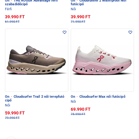
On
·
THE ROGER Advantage férfi
On
·
Cloudrunner 2 Waterproof Női
szabadidőcipő
futócipő
Férfi
Női
39.990 FT
39.990 FT
61.990 FT
71.990 FT
On
·
Cloudsurfer Trail 2 női terepfutó
On
·
Cloudsurfer Max női futócipő
cipő
Női
Női
69.990 FT
59.990 FT
75.990 FT
79.990 FT