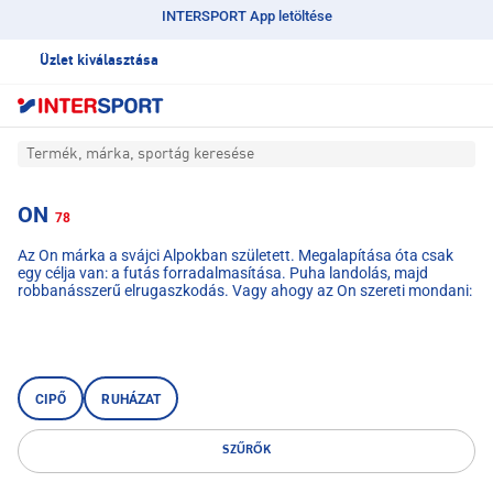
INTERSPORT App letöltése
Üzlet kiválasztása
Termék, márka, sportág keresése
ON
78
Az On márka a svájci Alpokban született. Megalapítása óta csak
egy célja van: a futás forradalmasítása. Puha landolás, majd
robbanásszerű elrugaszkodás. Vagy ahogy az On szereti mondani:
Fuss a felhőkön. Az On márkájú futócipők első pillantásra
felismerhetők. Ez a jól ismert CloudTec™ középtalp
technológiájuknak köszönhető, amely szokatlan megjelenésével és
kiváló tulajdonságaival nyűgöz le.
CIPŐ
RUHÁZAT
SZŰRŐK