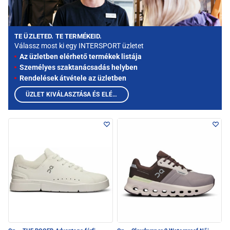
TE ÜZLETED. TE TERMÉKEID.
Válassz most ki egy INTERSPORT üzletet
Az üzletben elérhető termékek listája
Személyes szaktanácsadás helyben
Rendelések átvétele az üzletben
ÜZLET KIVÁLASZTÁSA ÉS ELÉRHETŐ TERMÉKEK MEGTEKINTÉSE