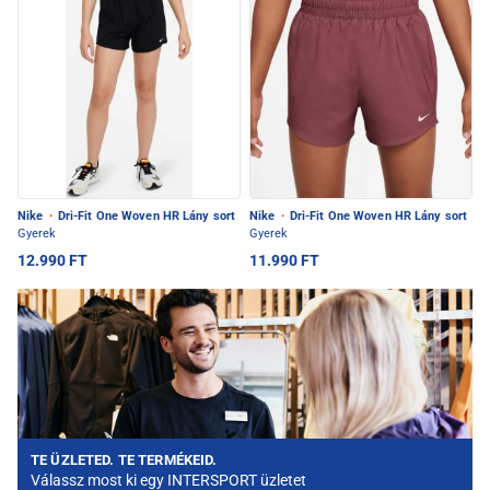
Nike
·
Dri-Fit One Woven HR Lány sort
Nike
·
Dri-Fit One Woven HR Lány sort
Gyerek
Gyerek
12.990 FT
11.990 FT
TE ÜZLETED. TE TERMÉKEID.
Válassz most ki egy INTERSPORT üzletet