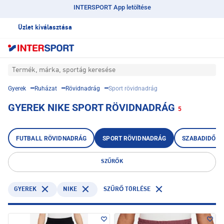
INTERSPORT App letöltése
Üzlet kiválasztása
Termék, márka, sportág keresése
Gyerek
Ruházat
Rövidnadrág
Sport rövidnadrág
GYEREK NIKE SPORT RÖVIDNADRÁG
5
FUTBALL RÖVIDNADRÁG
SPORT RÖVIDNADRÁG
SZABADIDŐ R
SZŰRŐK
GYEREK
NIKE
SZŰRŐ TÖRLÉSE