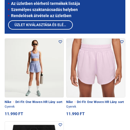
Az üzletben elérhető termékek listája
Személyes szaktanácsadás helyben
Rendelések átvétele az üzletben
ÜZLET KIVÁLASZTÁSA ÉS ELÉRHETŐ TERMÉKEK MEGTEKINTÉSE
Nike
·
Dri-Fit One Woven HR Lány sort
Nike
·
Dri-Fit One Woven HR Lány sort
Gyerek
Gyerek
11.990 FT
11.990 FT