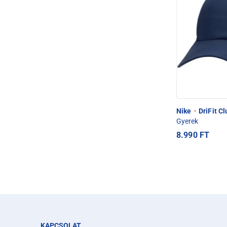
Nike
·
DriFit C
Gyerek
8.990 FT
KAPCSOLAT