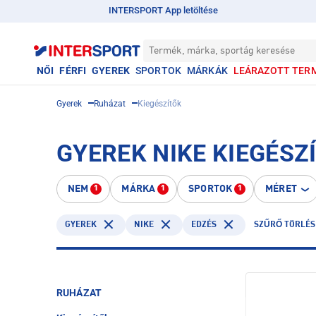
INTERSPORT App letöltése
Termék, márka, sportág keresése
NŐI
FÉRFI
GYEREK
SPORTOK
MÁRKÁK
LEÁRAZOTT TER
Gyerek
Ruházat
Kiegészítők
GYEREK NIKE KIEGÉSZÍ
NEM
MÁRKA
SPORTOK
MÉRET
1
1
1
GYEREK
NIKE
EDZÉS
SZŰRŐ TÖRLÉS
RUHÁZAT