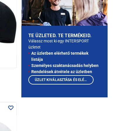
TE ÜZLETED. TE TERMÉKEID.
Válassz most ki egy INTERSPORT
üzletet
Az üzletben elérhető termékek
listája
Személyes szaktanácsadás helyben
Rendelések átvétele az üzletben
ÜZLET KIVÁLASZTÁSA ÉS ELÉRHETŐ TERMÉKEK MEGTEKINTÉSE