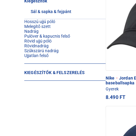
Kiegészítők
Sál & sapka & fejpánt
Hosszú ujjú póló
Melegítő szett
Nadrág
Pulóver & kapucnis felső
Rövid ujjú póló
Rövidnadrág
Szűkszárú nadrág
Ujjatlan felső
KIEGÉSZÍTŐK & FELSZERELÉS
Nike
·
Jordan E
baseballsapka
Gyerek
8.490 FT