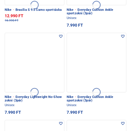
Nike
·
Brasilia S 9.5 Camo sporttáska
Nike
·
Everyday Cushion Ankle
sportzokni (3pár)
12.990 FT
Unisex
16.990 FT
7.990 FT
Nike
·
Everyday Lightweight No-Show
Nike
·
Everyday Cushion Ankle
zokni (3pár)
sportzokni (3pár)
Unisex
Unisex
7.990 FT
7.990 FT