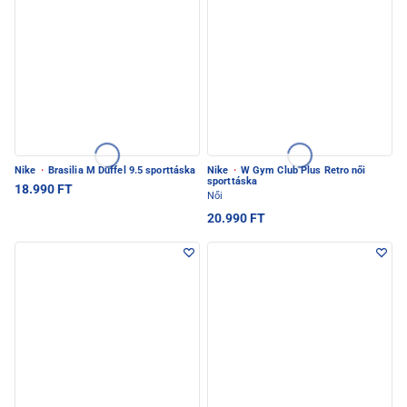
Nike
·
Brasilia M Duffel 9.5 sporttáska
Nike
·
W Gym Club Plus Retro női
sporttáska
18.990 FT
Női
20.990 FT