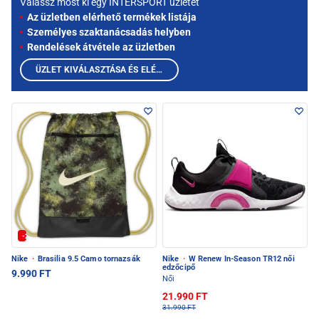
Válassz most ki egy INTERSPORT üzletet
Az üzletben elérhető termékek listája
Személyes szaktanácsadás helyben
Rendelések átvétele az üzletben
ÜZLET KIVÁLASZTÁSA ÉS ELÉRHETŐ TERMÉKEK MEGTEKINTÉSE
-20% | Kuponkód: SULI-20
Nike
·
Brasilia 9.5 Camo tornazsák
Nike
·
W Renew In-Season TR12 női
edzőcipő
9.990 FT
Női
21.990 FT
31.990 FT