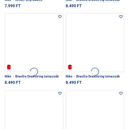
7.990 FT
8.490 FT
-20% | Kuponkód: SULI-20
-20% | Kuponkód: SULI-20
Nike
·
Brasilia Drawstring tornazsák
Nike
·
Brasilia Drawstring tornazsák
8.490 FT
8.490 FT