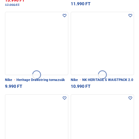
13.990 FT
11.990 FT
17.990 FT
Nike
·
Heritage Drawstring tornazsák
Nike
·
NK HERITAGE S WAISTPACK 2.0
9.990 FT
10.990 FT