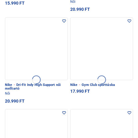
Női
15.990 FT
20.990 FT
Nike
·
Dri-Fit Indy High Support női
Nike
·
Gym Club sporttáska
melltartó
17.990 FT
Női
20.990 FT