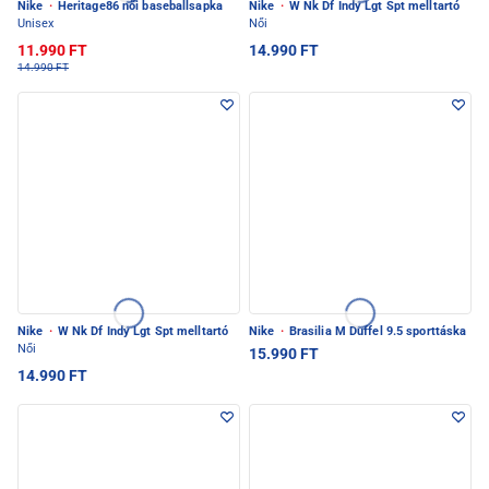
Nike
·
Heritage86 női baseballsapka
Nike
·
W Nk Df Indy Lgt Spt melltartó
Unisex
Női
11.990 FT
14.990 FT
14.990 FT
Nike
·
W Nk Df Indy Lgt Spt melltartó
Nike
·
Brasilia M Duffel 9.5 sporttáska
Női
15.990 FT
14.990 FT