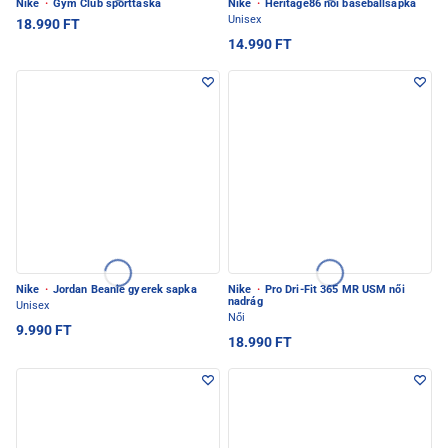
Nike
·
Gym Club sporttáska
Nike
·
Heritage86 női baseballsapka
Unisex
18.990 FT
14.990 FT
Nike
·
Jordan Beanie gyerek sapka
Nike
·
Pro Dri-Fit 365 MR USM női
nadrág
Unisex
Női
9.990 FT
18.990 FT