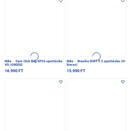
Nike
·
Gym Club Bag SP26 sporttáska
Nike
·
Brasilia DUFF 9.5 sporttáska (41
VG:1080202
literes)
16.990 FT
15.990 FT