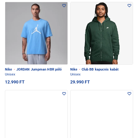
Nike
·
JORDAN Jumpman HBR póló
Nike
·
Club BB kapucnis kabát
Unisex
Unisex
12.990 FT
29.990 FT