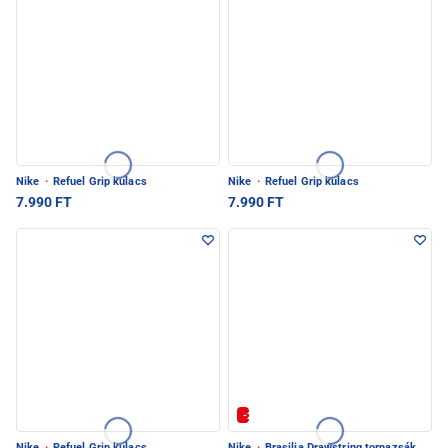
Nike
·
Refuel Grip kulacs
Nike
·
Refuel Grip kulacs
7.990 FT
7.990 FT
-20% | Kuponkód: SULI-20
Nike
·
Refuel Grip kulacs
Nike
·
Brasilia Drawstring tornazsák