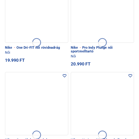
Nike
·
One Dri-FIT női rövidnadrág
Nike
·
Pro Indy Plunge női
sportmelltartó
Női
Női
19.990 FT
20.990 FT