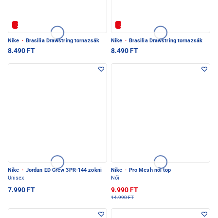
-20% | Kuponkód: SULI-20
-20% | Kuponkód: SULI-20
Nike
·
Brasilia Drawstring tornazsák
Nike
·
Brasilia Drawstring tornazsák
8.490 FT
8.490 FT
Nike
·
Jordan ED Crew 3PR-144 zokni
Nike
·
Pro Mesh női top
Unisex
Női
7.990 FT
9.990 FT
14.990 FT