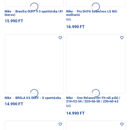
Nike
·
Brasilia DUFF 9.5 sporttáska (41
Nike
·
Pro DriFit Seamless LS Női
literes)
melltartó
Női
15.990 FT
16.990 FT
Nike
·
BRSLA XS DUFF - X sporttáska
Nike
·
One Relaxed Dri-Fit női póló /
210=52-54 / 220=56-58 / 230=60-62
14.990 FT
Női
14.990 FT