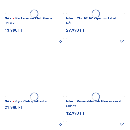
Nike
·
Neckwarmer Club Fleece
Nike
·
Club FT FZ kapucnis kabát
Unisex
Női
13.990 FT
27.990 FT
Nike
·
Gym Club sporttáska
Nike
·
Reversible Club Fleece csősál
Unisex
21.990 FT
12.990 FT