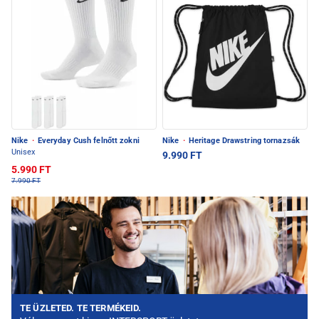
Nike
·
Everyday Cush felnőtt zokni
Nike
·
Heritage Drawstring tornazsák
Unisex
9.990 FT
5.990 FT
7.990 FT
TE ÜZLETED. TE TERMÉKEID.