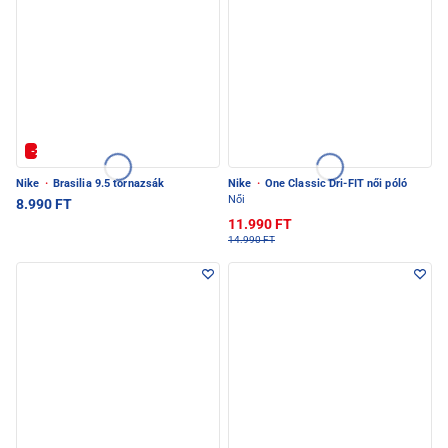
-20% | Kuponkód: SULI-20
Nike
·
Brasilia 9.5 tornazsák
Nike
·
One Classic Dri-FIT női póló
Női
8.990 FT
11.990 FT
14.990 FT