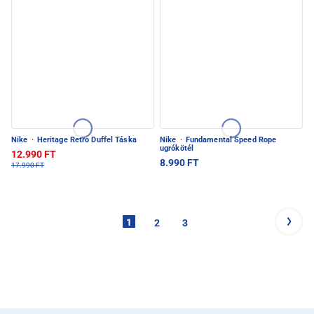
Nike
·
Heritage Retro Duffel Táska
Nike
·
Fundamental Speed Rope
ugrókötél
12.990 FT
8.990 FT
17.990 FT
1
2
3