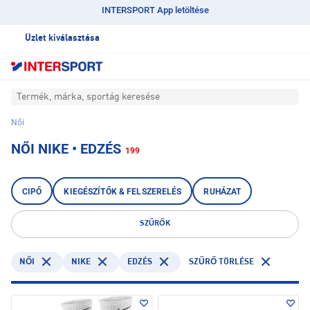
INTERSPORT App letöltése
Üzlet kiválasztása
Termék, márka, sportág keresése
Női
NŐI NIKE • EDZÉS
199
CIPŐ
KIEGÉSZÍTŐK & FELSZERELÉS
RUHÁZAT
SZŰRŐK
NIKE
EDZÉS
NŐI
SZŰRŐ TÖRLÉSE