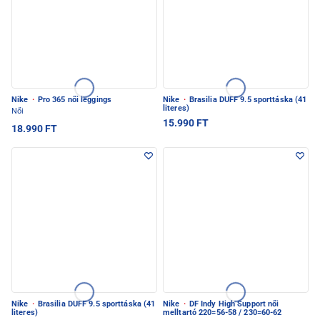
Nike
·
Pro 365 női leggings
Nike
·
Brasilia DUFF 9.5 sporttáska (41
literes)
Női
15.990 FT
18.990 FT
Nike
·
Brasilia DUFF 9.5 sporttáska (41
Nike
·
DF Indy High Support női
literes)
melltartó 220=56-58 / 230=60-62