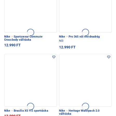
Nike
·
Sportswear Commute
Nike
·
Pro 365 női rövidnadrág
Crossbody válltáska
Női
12.990 FT
12.990 FT
Nike
·
Brasilia XS 9.5 sporttáska
Nike
·
Heritage Waistpack 2.0
válltáska