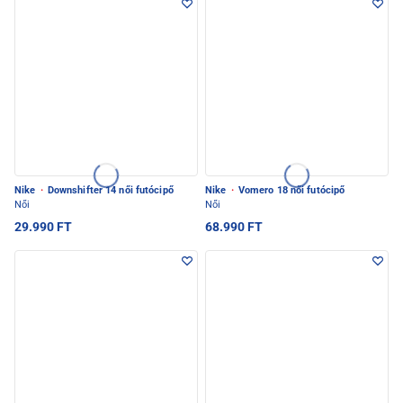
Nike
·
Downshifter 14 női futócipő
Nike
·
Vomero 18 női futócipő
Női
Női
29.990 FT
68.990 FT