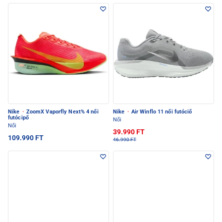
Nike
·
ZoomX Vaporfly Next% 4 női
Nike
·
Air Winflo 11 női futóciő
futócipő
Női
Női
39.990 FT
109.990 FT
46.990 FT