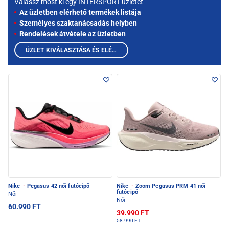
Válassz most ki egy INTERSPORT üzletet
Az üzletben elérhető termékek listája
Személyes szaktanácsadás helyben
Rendelések átvétele az üzletben
ÜZLET KIVÁLASZTÁSA ÉS ELÉRHETŐ TERMÉKEK MEGTEKINTÉSE
Nike
·
Pegasus 42 női futócipő
Nike
·
Zoom Pegasus PRM 41 női
futócipő
Női
Női
60.990 FT
39.990 FT
58.990 FT