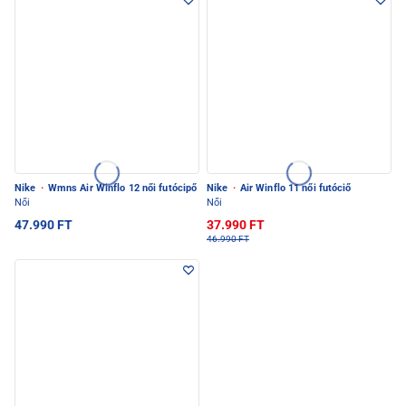
Nike
·
Wmns Air Winflo 12 női futócipő
Nike
·
Air Winflo 11 női futóciő
Női
Női
47.990 FT
37.990 FT
46.990 FT