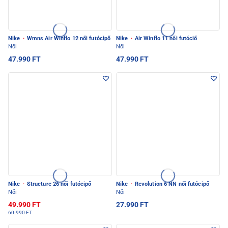
Nike
·
Wmns Air Winflo 12 női futócipő
Nike
·
Air Winflo 11 női futóciő
Női
Női
47.990 FT
47.990 FT
Nike
·
Structure 26 női futócipő
Nike
·
Revolution 6 NN női futócipő
Női
Női
49.990 FT
27.990 FT
60.990 FT