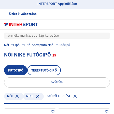
INTERSPORT App letöltése
Üzlet kiválasztása
Termék, márka, sportág keresése
Női
Cipő
Futó- & terepfutó cipő
Futócipő
NŐI NIKE FUTÓCIPŐ
25
FUTÓCIPŐ
TEREPFUTÓ CIPŐ
SZŰRŐK
NIKE
NŐI
SZŰRŐ TÖRLÉSE