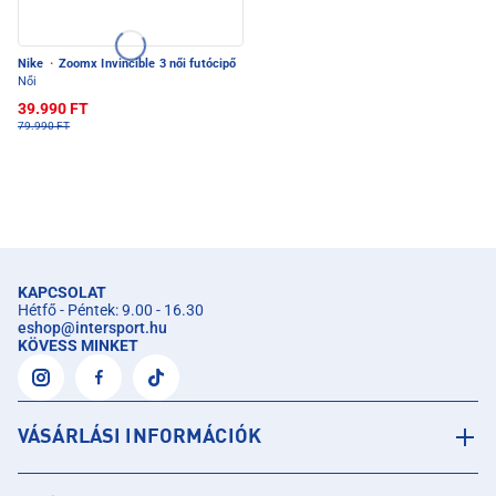
Nike
·
Zoomx Invincible 3 női futócipő
Női
39.990 FT
79.990 FT
KAPCSOLAT
Hétfő - Péntek: 9.00 - 16.30
eshop
@
intersport.hu
KÖVESS MINKET
VÁSÁRLÁSI INFORMÁCIÓK