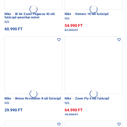
Nike
·
W Air Zoom Pegasus 42 női
Nike
·
Vomero 18 női futócipő
futócipő amerikai méret
Női
Női
54.990 FT
60.990 FT
64.990 FT
Nike
·
Wmns Revolution 8 női futócipő
Nike
·
Zoom Fly 6 női futócipő
Női
Női
29.990 FT
64.990 FT
73.990 FT