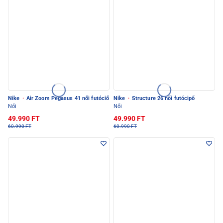
Nike
·
Air Zoom Pegasus 41 női futóciő
Nike
·
Structure 26 női futócipő
Női
Női
49.990 FT
49.990 FT
60.990 FT
60.990 FT