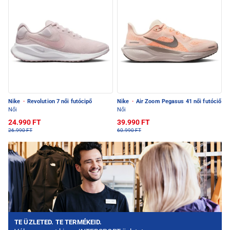
Nike
·
Revolution 7 női futócipő
Nike
·
Air Zoom Pegasus 41 női futóciő
Női
Női
24.990 FT
39.990 FT
26.990 FT
60.990 FT
TE ÜZLETED. TE TERMÉKEID.