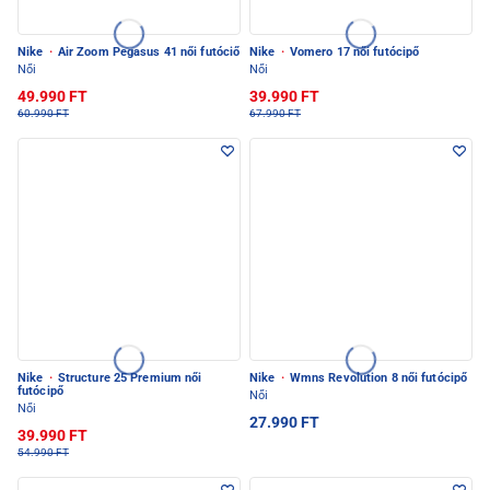
Nike
·
Air Zoom Pegasus 41 női futóciő
Nike
·
Vomero 17 női futócipő
Női
Női
49.990 FT
39.990 FT
60.990 FT
67.990 FT
Nike
·
Structure 25 Premium női
Nike
·
Wmns Revolution 8 női futócipő
futócipő
Női
Női
27.990 FT
39.990 FT
54.990 FT