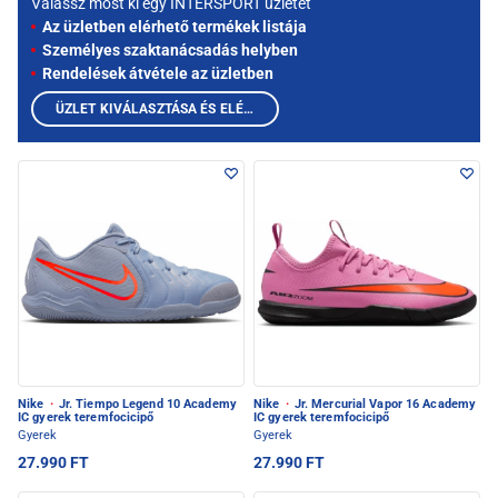
Válassz most ki egy INTERSPORT üzletet
Az üzletben elérhető termékek listája
Személyes szaktanácsadás helyben
Rendelések átvétele az üzletben
ÜZLET KIVÁLASZTÁSA ÉS ELÉRHETŐ TERMÉKEK MEGTEKINTÉSE
Nike
·
Jr. Tiempo Legend 10 Academy
Nike
·
Jr. Mercurial Vapor 16 Academy
IC gyerek teremfocicipő
IC gyerek teremfocicipő
Gyerek
Gyerek
27.990 FT
27.990 FT