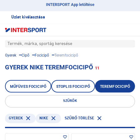
INTERSPORT App letöltése
Üzlet kiválasztása
Termék, márka, sportág keresése
Gyerek
Cipő
Focicipő
Teremfocicipő
GYEREK NIKE TEREMFOCICIPŐ
11
MŰFÜVES FOCICIPŐ
STOPLIS FOCICIPŐ
TEREMFOCICIPŐ
SZŰRŐK
GYEREK
NIKE
SZŰRŐ TÖRLÉSE