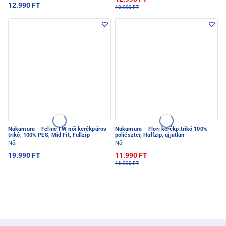
12.990 FT
18.990 FT
Nakamura
·
Feline I W női kerékpáros
Nakamura
·
Flori kerékp.trikó 100%
trikó, 100% PES, Mid Fit, Fullzip
poliészter, Halfzip, ujjatlan
Női
Női
19.990 FT
11.990 FT
16.990 FT