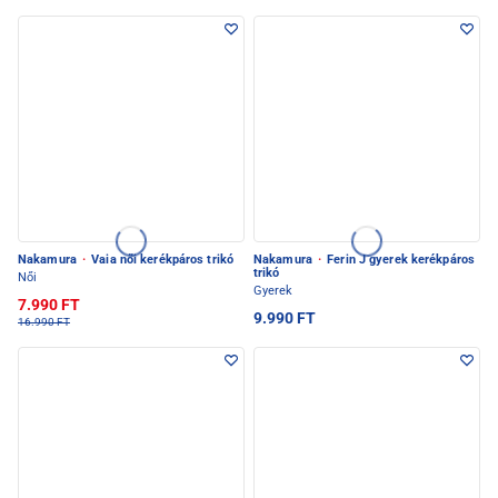
Nakamura
·
Vaia női kerékpáros trikó
Nakamura
·
Ferin J gyerek kerékpáros
trikó
Női
Gyerek
7.990 FT
9.990 FT
16.990 FT