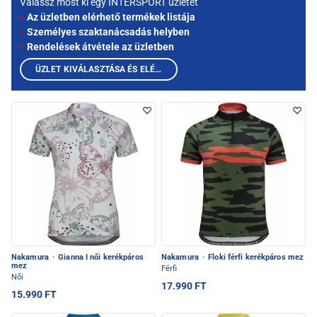
Válassz most ki egy INTERSPORT üzletet
Az üzletben elérhető termékek listája
Személyes szaktanácsadás helyben
Rendelések átvétele az üzletben
ÜZLET KIVÁLASZTÁSA ÉS ELÉRHETŐ TERMÉKEK MEGTEKINTÉSE
Nakamura
·
Gianna I női kerékpáros
Nakamura
·
Floki férfi kerékpáros mez
mez
Férfi
Női
17.990 FT
15.990 FT