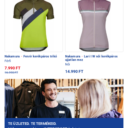
Nakamura
·
Fenrir kerékpáros trikó
Nakamura
·
Lari I W női kerékpáros
ujjatlan mez
Férfi
Női
7.990 FT
14.990 FT
16.990 FT
TE ÜZLETED. TE TERMÉKEID.