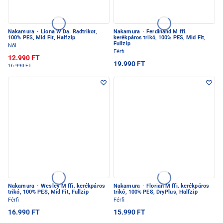
Nakamura
·
Liona W Da. Radtrikot,
Nakamura
·
Ferdinand M ffi.
100% PES, Mid Fit, Halfzip
kerékpáros trikó, 100% PES, Mid Fit,
Fullzip
Női
Férfi
12.990 FT
19.990 FT
16.990 FT
Nakamura
·
Wesley M ffi. kerékpáros
Nakamura
·
Florian M ffi. kerékpáros
trikó, 100% PES, Mid Fit, Fullzip
trikó, 100% PES, DryPlus, Halfzip
Férfi
Férfi
16.990 FT
15.990 FT