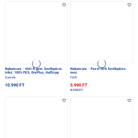
Nakamura
·
Heli B gyer. kerékpáros
Nakamura
·
Pavel férfi kerékpáros
trikó, 100% PES, DryPlus, Halfzipp
mez
Gyerek
Férfi
10.990 FT
5.990 FT
8.990 FT