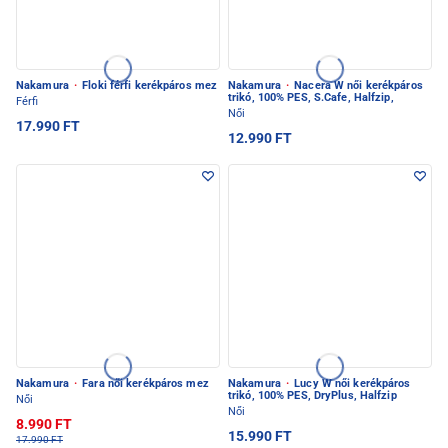
Nakamura
·
Floki férfi kerékpáros mez
Nakamura
·
Nacera W női kerékpáros
trikó, 100% PES, S.Cafe, Halfzip,
Férfi
Női
17.990 FT
12.990 FT
Nakamura
·
Fara női kerékpáros mez
Nakamura
·
Lucy W női kerékpáros
trikó, 100% PES, DryPlus, Halfzip
Női
Női
8.990 FT
15.990 FT
17.990 FT