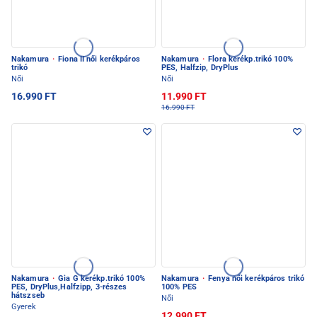
Nakamura
·
Fiona II női kerékpáros
Nakamura
·
Flora kerékp.trikó 100%
trikó
PES, Halfzip, DryPlus
Női
Női
16.990 FT
11.990 FT
16.990 FT
Nakamura
·
Gia G kerékp.trikó 100%
Nakamura
·
Fenya női kerékpáros trikó
PES, DryPlus,Halfzipp, 3-részes
100% PES
hátszseb
Női
Gyerek
12.990 FT