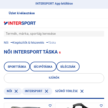
INTERSPORT App letöltése
Üzlet kiválasztása
Termék, márka, sportág keresése
Női
Kiegészítők & felszerelés
Táska
NŐI INTERSPORT TÁSKA
6
SPORTTÁSKA
SÍCIPŐTÁSKA
SÍLÉCZSÁK
SZŰRŐK
INTERSPORT
NŐI
SZŰRŐ TÖRLÉSE