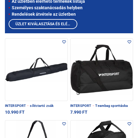
Az üzletben elérhető termékek listája
Személyes szaktanácsadás helyben
Rendelések átvétele az üzletben
ÜZLET KIVÁLASZTÁSA ÉS ELÉRHETŐ TERMÉKEK MEGTEKINTÉSE
INTERSPORT
·
síléctartó zsák
INTERSPORT
·
Teambag sporttáska
10.990 FT
7.990 FT