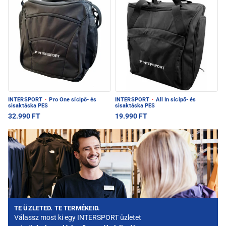
INTERSPORT
·
Pro One sícipő- és
INTERSPORT
·
All In sícipő- és
sisaktáska PES
sisaktáska PES
32.990 FT
19.990 FT
TE ÜZLETED. TE TERMÉKEID.
Válassz most ki egy INTERSPORT üzletet