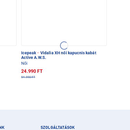
Icepeak
·
Vidalia XH női kapucnis kabát
Active A.W.S.
Női
24.990 FT
54.990 FT
NK
SZOLGÁLTATÁSOK