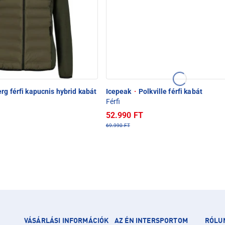
rg férfi kapucnis hybrid kabát
Icepeak
·
Polkville férfi kabát
Férfi
52.990 FT
69.990 FT
VÁSÁRLÁSI INFORMÁCIÓK
AZ ÉN INTERSPORTOM
RÓLU