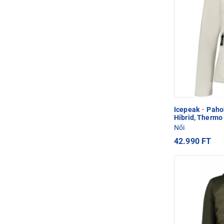
Icepeak
·
Pahok
Hibrid, Thermo
Női
42.990 FT