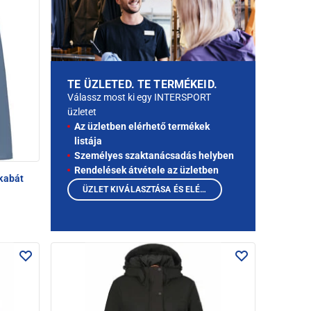
TE ÜZLETED. TE TERMÉKEID.
Válassz most ki egy INTERSPORT
üzletet
Az üzletben elérhető termékek
listája
Személyes szaktanácsadás helyben
Rendelések átvétele az üzletben
kabát
ÜZLET KIVÁLASZTÁSA ÉS ELÉRHETŐ TERMÉKEK MEGTEKINTÉSE