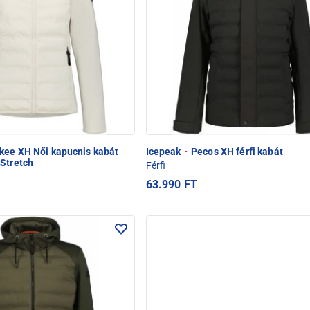
ee XH Női kapucnis kabát
Icepeak
·
Pecos XH férfi kabát
 Stretch
Férfi
63.990 FT