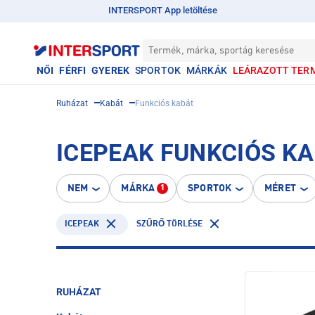
INTERSPORT App letöltése
Termék, márka, sportág keresése
NŐI
FÉRFI
GYEREK
SPORTOK
MÁRKÁK
LEÁRAZOTT TER
Ruházat
Kabát
Funkciós kabát
ICEPEAK FUNKCIÓS K
NEM
MÁRKA
SPORTOK
MÉRET
1
ICEPEAK
SZŰRŐ TÖRLÉSE
RUHÁZAT