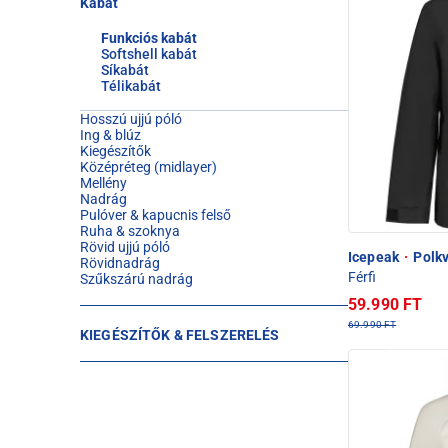
Kabát
Funkciós kabát
Softshell kabát
Síkabát
Télikabát
Hosszú ujjú póló
Ing & blúz
Kiegészítők
Középréteg (midlayer)
Mellény
Nadrág
Pulóver & kapucnis felső
Ruha & szoknya
Rövid ujjú póló
Icepeak
·
Polkvi
Rövidnadrág
Férfi
Szűkszárú nadrág
59.990 FT
69.990 FT
KIEGÉSZÍTŐK & FELSZERELÉS