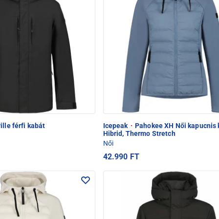
lle férfi kabát
Icepeak
·
Pahokee XH Női kapucnis 
Hibrid, Thermo Stretch
Női
42.990 FT