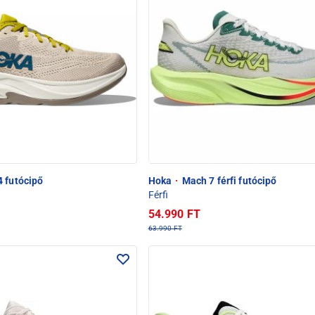
 futócipő
Hoka
·
Mach 7 férfi futócipő
Férfi
54.990 FT
63.990 FT