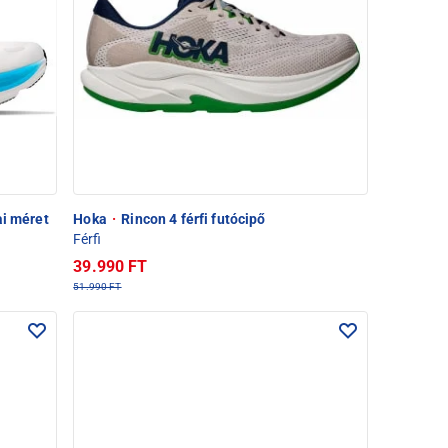
ai méret
Hoka
·
Rincon 4 férfi futócipő
Férfi
39.990 FT
51.990 FT