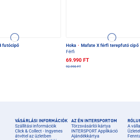
 futócipő
Hoka
·
Mafate X férfi terepfutó cipő
Férfi
69.990 FT
92.990 FT
VÁSÁRLÁSI INFORMÁCIÓK
AZ ÉN INTERSPORTOM
RÓLU
Szállítási információk
Törzsvásárlói kártya
A válla
Click & Collect - Ingyenes
INTERSPORT Applikáció
Üzlete
átvétel az üzletben
Ajándékkártya
Fennt