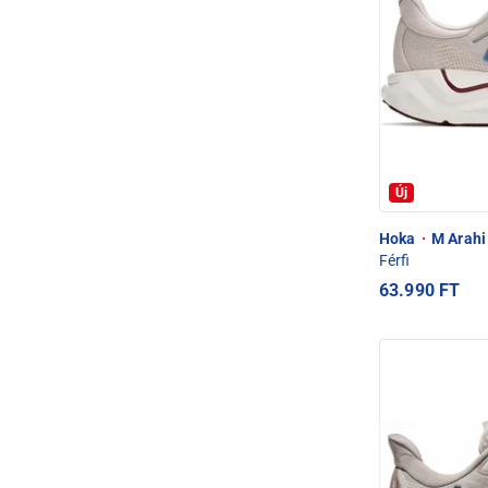
Új
Hoka
·
M Arahi 
Férfi
63.990 FT