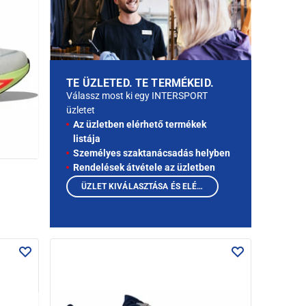
TE ÜZLETED. TE TERMÉKEID.
Válassz most ki egy INTERSPORT
üzletet
Az üzletben elérhető termékek
listája
Személyes szaktanácsadás helyben
Rendelések átvétele az üzletben
ÜZLET KIVÁLASZTÁSA ÉS ELÉRHETŐ TERMÉKEK MEGTEKINTÉSE