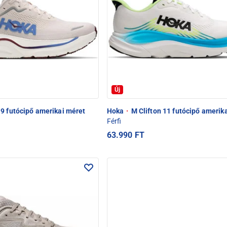
Új
9 futócipő amerikai méret
Hoka
·
M Clifton 11 futócipő amerik
Férfi
63.990 FT