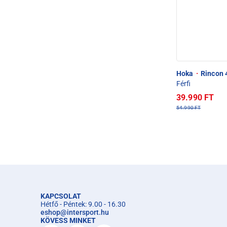
Hoka
·
Rincon 4
Férfi
39.990 FT
54.990 FT
KAPCSOLAT
Hétfő - Péntek: 9.00 - 16.30
eshop
@
intersport.hu
KÖVESS MINKET