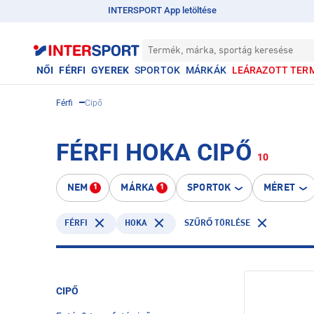
INTERSPORT App letöltése
Termék, márka, sportág keresése
NŐI
FÉRFI
GYEREK
SPORTOK
MÁRKÁK
LEÁRAZOTT TER
Férfi
Cipő
FÉRFI HOKA CIPŐ
10
NEM
MÁRKA
SPORTOK
MÉRET
1
1
FÉRFI
HOKA
SZŰRŐ TÖRLÉSE
CIPŐ