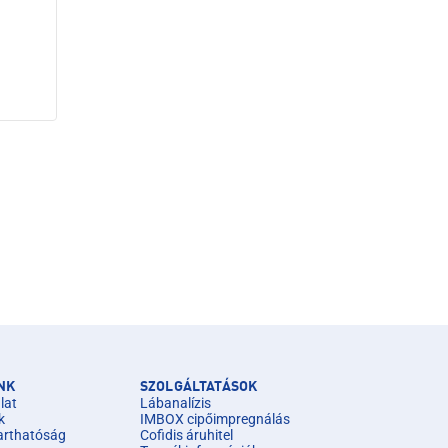
NK
SZOLGÁLTATÁSOK
lat
Lábanalízis
k
IMBOX cipőimpregnálás
arthatóság
Cofidis áruhitel